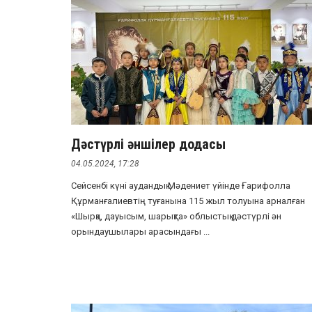
Дәстүрлі әншілер додасы
04.05.2024, 17:28
Сейсенбі күні аудандық Мәдениет үйінде Ғарифолла
Құрманғалиевтің туғанына 115 жыл толуына арналған
«Шырқа, дауысым, шарықта» облыстық дәстүрлі ән
орындаушылары арасындағы ...