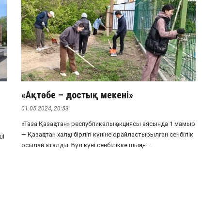
«Ақтөбе – достық мекені»
01.05.2024, 20:53
«Таза Қазақстан» республикалық акциясы аясында 1 мамыр
— Қазақстан халқы бірлігі күніне орайластырылған сенбілік
ші
осылай аталды. Бұл күні сенбілікке шыққан ...