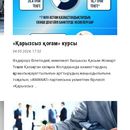
«Қарызсыз қоғам» курсы
04.05.2024, 17:32
Өздеріңіз білетіндей, мемлекет басшысы Қасым-Жомарт
Тоқаев Қазақстан халқына Жолдауында азаматтардың
1
қаржылық сауаттылығын арттырудың маңыздылығына
тоқталып, «АMANAT» партиясына үкіметпен бірлесіп
«Қарызсыз ...