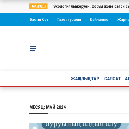
Экологиялық керуен, форум және саяси с
МАҢЫЗДЫ
Басты бет
Газет туралы
Байланыс
Жарн
ЖАҢАЛЫҚТАР
САЯСАТ
А
МЕСЯЦ:
МАЙ 2024