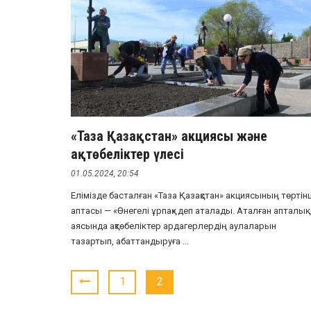
«Таза Қазақстан» акциясы және
ақтөбеліктер үлесі
01.05.2024, 20:54
Елімізде басталған «Таза Қазақстан» акциясының төртін
аптасы — «Өнегелі ұрпақ» деп аталады. Аталған апталық
аясында ақтөбеліктер ардагерлердің аулаларын
тазартып, абаттандыруға ...
1
2