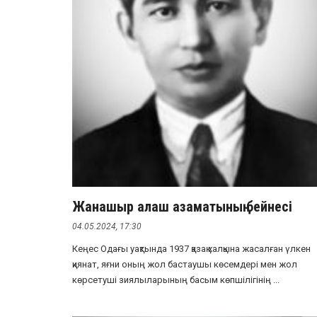
Жанашыр алаш азаматының бейнесі
04.05.2024, 17:30
Кеңес Одағы уақтында 1937 қазақ халқына жасалған үлкен
қиянат, яғни оның жол бастаушы көсемдері мен жол
көрсетуші зиялыларының басым көпшілігінің ...