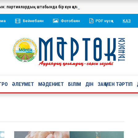
ын: партиялардың штабында бір күн қалай өтті
ама
Бейнебаян
Фотобаян
PDF нұсқа
ҚАЗ
ГРО
ӘЛЕУМЕТ
МӘДЕНИЕТ
БІЛІМ
ДІН
ЗАҢ МЕН ТӘРТІП