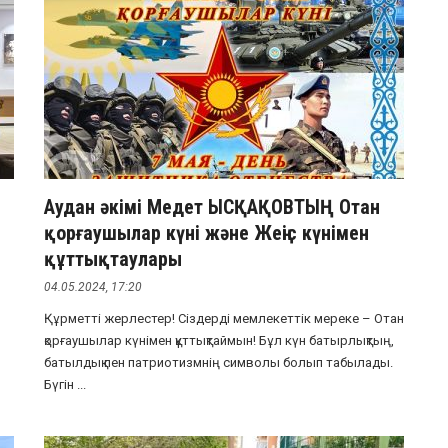
Аудан әкімі Медет ЫСҚАҚОВТЫҢ Отан
қорғаушылар күні және Жеңіс күнімен
құттықтаулары
04.05.2024, 17:20
Құрметті жерлестер! Сіздерді мемлекеттік мереке – Отан
қорғаушылар күнімен құттықтаймын! Бұл күн батырлықтың,
батылдық пен патриотизмнің символы болып табылады.
Бүгін ...