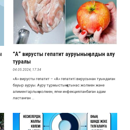
ы
“А” вирусты гепатит ауруының алдын алу
туралы
04.05.2024, 17:34
«А» вирусты гепатит – «А» гепатиті вирусынан туындаған
бауыр ауруы. Ауру тұрмыстық-қатынас жолмен және
алиментарлық жолмен, яғни инфекцияланбаған адам
ластанған ...