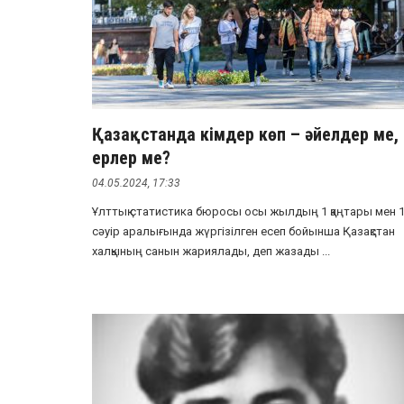
Қазақстанда кімдер көп – әйелдер ме,
ерлер ме?
04.05.2024, 17:33
Ұлттық статистика бюросы осы жылдың 1 қаңтары мен 
сәуір аралығында жүргізілген есеп бойынша Қазақстан
халқының санын жариялады, деп жазады ...