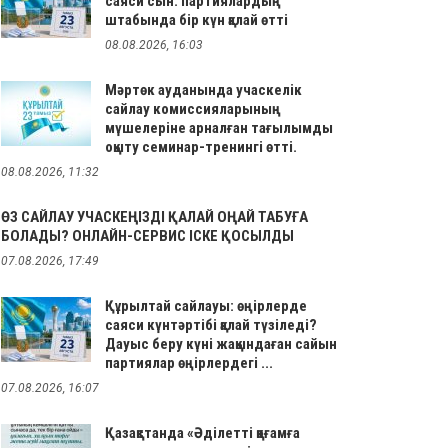
саяси сын: партиялардың
штабында бір күн қалай өтті
08.08.2026, 16:03
Мәртөк ауданында учаскелік
сайлау комиссияларының
мүшелеріне арналған тағылымды
оқыту семинар-тренингі өтті.
08.08.2026, 11:32
ӨЗ САЙЛАУ УЧАСКЕҢІЗДІ ҚАЛАЙ ОҢАЙ ТАБУҒА
БОЛАДЫ? ОНЛАЙН-СЕРВИС ІСКЕ ҚОСЫЛДЫ
07.08.2026, 17:49
Құрылтай сайлауы: өңірлерде
саяси күнтәртібі қалай түзіледі?
Дауыс беру күні жақындаған сайын
партиялар өңірлердегі ...
07.08.2026, 16:07
Қазақстанда «Әділетті қоғамға