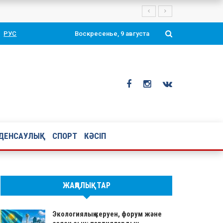
РУС
Воскресенье, 9 августа
ДЕНСАУЛЫҚ
СПОРТ
КӘСІП
ЖАҢАЛЫҚТАР
Экологиялық керуен, форум және