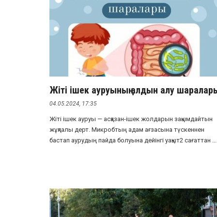
Жіті ішек ауруының алдын алу шаралар
04.05.2024, 17:35
Жіті ішек ауруы — асқазан-ішек жолдарын зақымдайтын
жұқпалы дерт. Микробтың адам ағзасына түскеннен
бастап аурудың пайда болуына дейінгі уақыт2 сағаттан ...