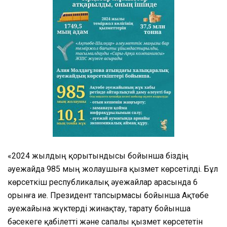
«2024 жылдың қорытындысы бойынша біздің
әуежайда 985 мың жолаушыға қызмет көрсетілді. Бұл
көрсеткіш республикалық әуежайлар арасында 6
орынға ие. Президент тапсырмасы бойынша Ақтөбе
әуежайына жүктерді жинақтау, тарату бойынша
бәсекеге қабілетті және сапалы қызмет көрсететін