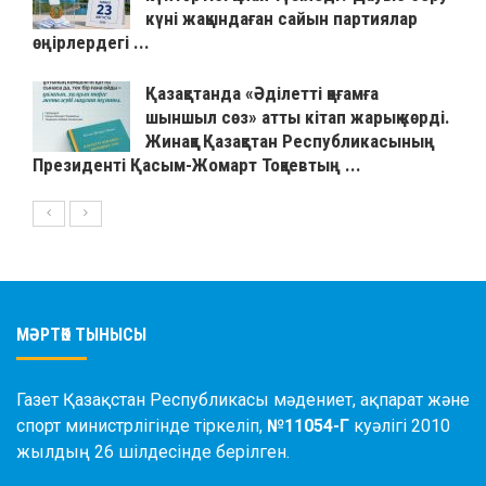
күні жақындаған сайын партиялар
өңірлердегі ...
Қазақстанда «Әділетті қоғамға
шыншыл сөз» атты кітап жарық көрді.
Жинаққа Қазақстан Республикасының
Президенті Қасым-Жомарт Тоқаевтың ...
МӘРТӨК ТЫНЫСЫ
Газет Қазақстан Республикасы мәдениет, ақпарат және
спорт министрлігінде тіркеліп,
№11054-Г
куәлігі 2010
жылдың 26 шілдесінде берілген.