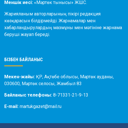
Меншік иесі:
«Мәртөк тынысы» ЖШС.
Жарияланым авторларының пікірі редакция
көзқарасын білдірмейді. Жарнамалар мен
хабарландырулардың мазмұны мен мәтініне жарнама
беруші жауап береді.
БІЗБЕН БАЙЛАНЫС
Мекен-жайы:
ҚР, Ақтөбе облысы, Мәртөк ауданы,
030600, Мәртөк селосы, Жамбыл 83
Байланыс телефоны:
8-71331-21-9-13
E-mail:
martukgazet@mail.ru