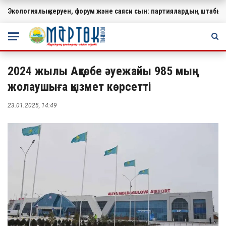
Экологиялық керуен, форум және саяси сын: партиялардың штабында
МАҢЫЗДЫ
2024 жылы Ақтөбе әуежайы 985 мың
жолаушыға қызмет көрсетті
23.01.2025, 14:49