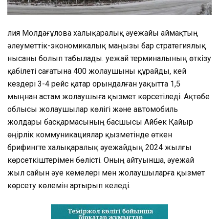
Әлия Молдағұлова халықаралық әуежайы аймақтың
әлеуметтік-экономикалық маңызы бар стратегиялық
нысаны болып табылады. Әуежай терминалының өткізу
қабілеті сағатына 400 жолаушыны құрайды, кей
кездері 3-4 рейс қатар орындалған уақытта 1,5
мыңнан астам жолаушыға қызмет көрсетіледі. Ақтөбе
облысы жолаушылар көлігі және автомобиль
жолдары басқармасының басшысы Айбек Қайыр
өңірлік коммуникациялар қызметінде өткен
брифингте халықаралық әуежайдың 2024 жылғы
көрсеткіштерімен бөлісті. Оның айтуынша, әуежай
жыл сайын әуе кемелері мен жолаушыларға қызмет
көрсету көлемін артырып келеді.