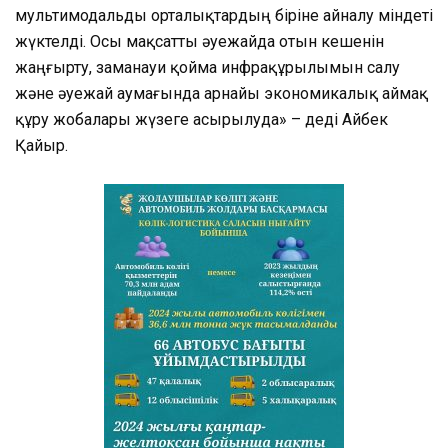
мультимодальды орталықтардың біріне айналу міндеті
жүктелді. Осы мақсатты әуежайда отын кешенін
жаңғырту, заманауи қойма инфрақұрылымын салу
және әуежай аумағында арнайы экономикалық аймақ
құру жобалары жүзеге асырылуда» – деді Айбек
Қайыр.