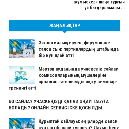
жұмыскер» жаңа тұрғын
үй бағдарламасы ...
ЖАҢАЛЫҚТАР
Экологиялық керуен, форум және
саяси сын: партиялардың штабында
бір күн қалай өтті
Мәртөк ауданында учаскелік сайлау
комиссияларының мүшелеріне
арналған тағылымды оқыту семинар-
тренингі өтті.
ӨЗ САЙЛАУ УЧАСКЕҢІЗДІ ҚАЛАЙ ОҢАЙ ТАБУҒА
БОЛАДЫ? ОНЛАЙН-СЕРВИС ІСКЕ ҚОСЫЛДЫ
Құрылтай сайлауы: өңірлерде саяси
күнтәртібі қалай түзіледі? Дауыс беру