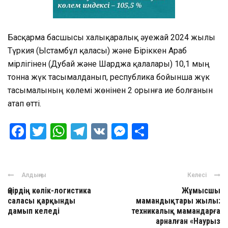
Басқарма басшысы халықаралық әуежай 2024 жылы
Түркия (Ыстамбұл қаласы) және Біріккен Араб
Әмірлігінен (Дубай және Шарджа қалалары) 10,1 мың
тонна жүк тасымалданып, республика бойынша жүк
тасымалының көлемі жөнінен 2 орынға ие болғанын
атап өтті.
Facebook
Twitter
WhatsApp
Telegram
VK
Messenger
Отправить
Алдыңғы
Келесі
Өңірдің көлік-логистика
Жұмысшы
саласы қарқынды
мамандықтары жылы:
дамып келеді
техникалық мамандарға
арналған «Наурыз