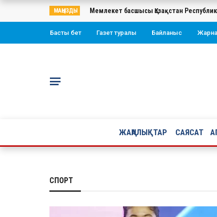
Мемлекет басшысы Қазақстан Республи
МАҢЫЗДЫ
Басты бет
Газет туралы
Байланыс
Жарн
ЖАҢАЛЫҚТАР
САЯСАТ
А
СПОРТ