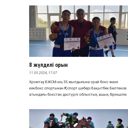
8 жүлделі орын
11.05.2024, 17:07
Хромтау БЖСМ-нің 55 жылдығына орай бокс және
кикбокс спортынан ҚР спорт шебері Бақытбек Бөлтенов
атындағы бокстан дәстүрлі облыстық ашық біріншілік .