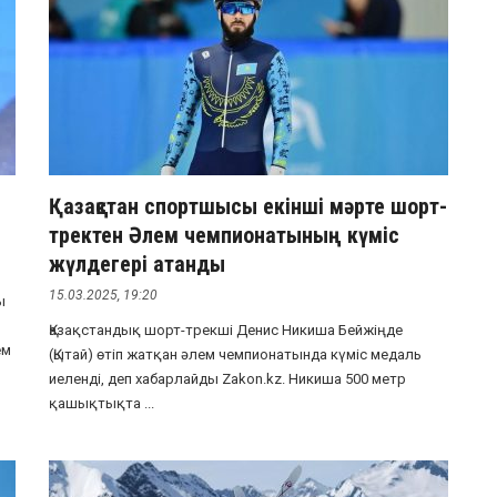
Қазақстан спортшысы екінші мәрте шорт-
тректен Әлем чемпионатының күміс
жүлдегері атанды
15.03.2025, 19:20
ы
Қазақстандық шорт-трекші Денис Никиша Бейжіңде
ем
(Қытай) өтіп жатқан әлем чемпионатында күміс медаль
иеленді, деп хабарлайды Zakon.kz. Никиша 500 метр
қашықтықта ...