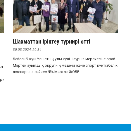
Шахматтан іріктеу турнирі өтті
30.03.2024, 20:34
Бейсенбі күні Ұлыстың ұлы күні Наурыз мерекесіне орай
Мәртөк ауылдық округінің мәдени және спорт күнтізбелік
рт
жоспарына сәйкес №4 Мәртөк ЖОББ ...
ар»