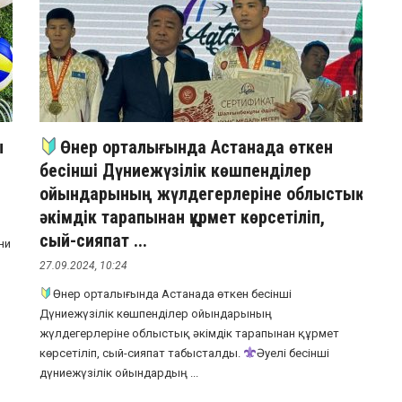
ы
Өнер орталығында Астанада өткен
бесінші Дүниежүзілік көшпенділер
ойындарының жүлдегерлеріне облыстық
әкімдік тарапынан құрмет көрсетіліп,
сый-сияпат ...
ни
27.09.2024, 10:24
Өнер орталығында Астанада өткен бесінші
Дүниежүзілік көшпенділер ойындарының
жүлдегерлеріне облыстық әкімдік тарапынан құрмет
көрсетіліп, сый-сияпат табысталды.
Әуелі бесінші
дүниежүзілік ойындардың ...