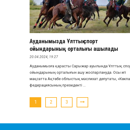
Ауданымызда Ұлттық спорт
ойындарының орталығы ашылады
20.04.2024, 19:27
Ауданымызға қарасты Сарыжар ауылында Ұлттық спо
ойындарының орталығын ашу жоспарлануда. Осы игі
мақсатта Ақтөбе облыстық мәслихат депутаты, «Көкп
федерациясының президенті ...
1
2
3