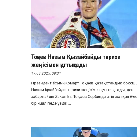
Тоқаев Назым Қызайбайды тарихи
жеңісімен құттықтады
17.03.2025, 09:31
Президент Қасым-Жомарт Тоқаев қазақстандық боксш
Назым Қызайбайды тарихи жеңісімен құттықтады, деп
хабарлайды Zakon.kz. Тоқаев Сербияда өтіп жатқан Әл
біріншілігінде үздік ...