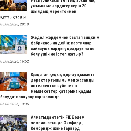
Республикасы Ұлттық архивінің
ұжымы мен ардагерлерін 20
жылдық мерейтоймен
құттықтады
05.08.2026, 20:10
Жедел жәрдемнен бастап аяқкиім
фабрикасына дейін: партиялар
сайлаушылардың қолдауына ие
болу үшін не істеп жатыр?
05.08.2026, 16:52
Қазақстан құқық қорғау қызметі
деректер ғылымымен жасанды
интеллектке сүйенетін
мемлекеттер қатарына қадам
басуда: прокурорлар жасанды ...
05.08.2026, 13:35
Алматыда өтетін FIDE әлем
чемпионатында Оксфорд,
Кембридж және Гарвард