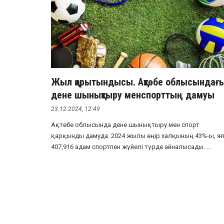
Жыл қорытындысы. Ақтөбе облысындағ
дене шынықтыру менспорттың дамуы
23.12.2024, 12:49
Ақтөбе облысында дене шынықтыру мен спорт
қарқынды дамуда. 2024 жылы өңір халқының 43%-ы, яғ
407,916 адам спортпен жүйелі түрде айналысады. ...