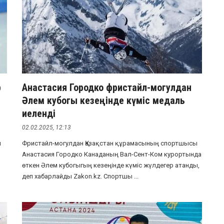
р
Анастасия Городко фристайл-могулдан
Әлем кубогы кезеңінде күміс медаль
иеленді
02.02.2025, 12:13
м
Фристайл-могулдан Қазақстан құрамасының спортшысы
Анастасия Городко Канаданың Вал-Сент-Ком курортында
өткен Әлем кубогыгың кезеңінде күміс жүлдегер атанды,
деп хабарлайды Zakon.kz. Спортшы ...