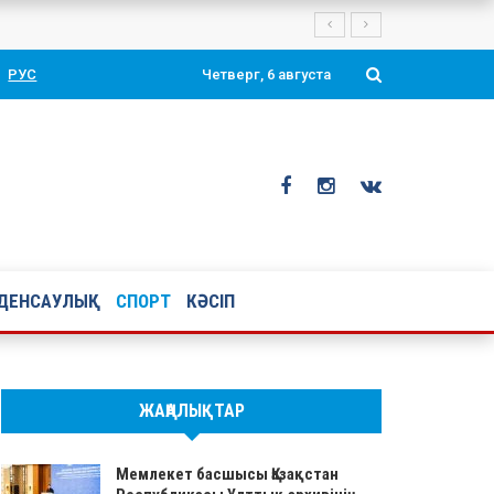
тоймен құттықтады
РУС
Четверг, 6 августа
ДЕНСАУЛЫҚ
СПОРТ
КӘСІП
ЖАҢАЛЫҚТАР
Мемлекет басшысы Қазақстан