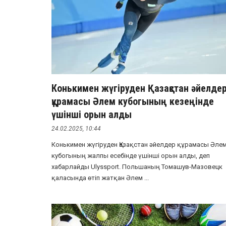
Конькимен жүгіруден Қазақстан әйелде
құрамасы Әлем кубогының кезеңінде
үшінші орын алды
24.02.2025, 10:44
Конькимен жүгіруден Қазақстан әйелдер құрамасы Әле
кубогының жалпы есебінде үшінші орын алды, деп
хабарлайды Ulyssport. Польшаның Томашув-Мазовецк
қаласында өтіп жатқан Әлем ...