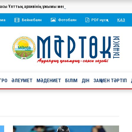
касы Ұлттық архивінің ұжымы мен ардагерлерін 20 жылдық мерей
ама
Бейнебаян
Фотобаян
PDF нұсқа
ҚАЗ
ГРО
ӘЛЕУМЕТ
МӘДЕНИЕТ
БІЛІМ
ДІН
ЗАҢ МЕН ТӘРТІП