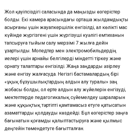
Жол қауіпсіздігі саласында да маңызды өзгерістер
болды. Екі камера арасындағы орташа жылдамдықты
асырғаны үшін жауапкершілік енгізілді, ал көлікті мас
күйінде жүргізгені үшін жүргізуші куәлігі емтиханын
тапсыруға тыйым салу мерзімі 7 жылға дейін
ұзартылды. Мопедтер мен электромобильдердің
иелері үшін арнайы белгілерді міндетті тіркеу және
орнату талаптары енгізілді. Жаңа заңдарды әзірлеу
және енгізу жалғасуда. Негізгі бастамалардың бірі
«Құқық бұзушылықтардың алдын алу туралы» заң
жобасы болды, ол ерте алдын алу жүйелерін енгізуді,
мектептерде педагогикалық сүйемелдеу шараларын
және құқықтық тәртіпті қамтамасыз етуге қатысатын
азаматтарды қолдауды көздейді. Бұл өзгерістер заңға
бағынатын қоғамды қалыптастыруға және қылмыс
деңгейін төмендетуге бағытталған.