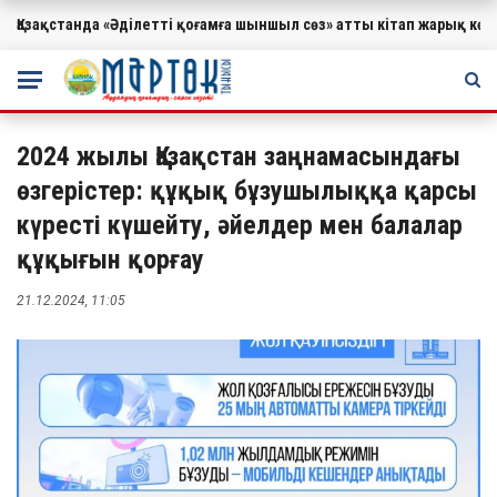
Қазақстанда «Әділетті қоғамға шыншыл сөз» атты кітап жарық к
МАҢЫЗДЫ
2024 жылы Қазақстан заңнамасындағы
өзгерістер: құқық бұзушылыққа қарсы
күресті күшейту, әйелдер мен балалар
құқығын қорғау
21.12.2024, 11:05