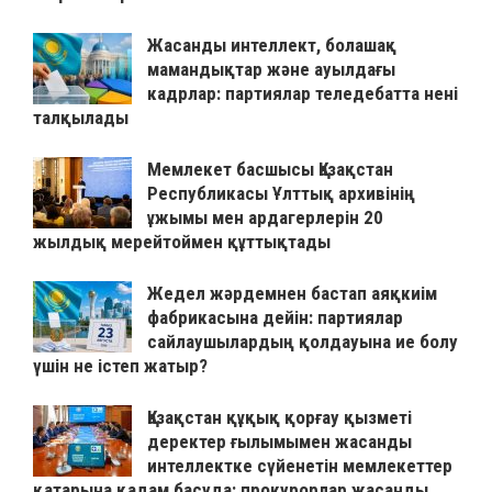
Жасанды интеллект, болашақ
мамандықтар және ауылдағы
кадрлар: партиялар теледебатта нені
талқылады
Мемлекет басшысы Қазақстан
Республикасы Ұлттық архивінің
ұжымы мен ардагерлерін 20
жылдық мерейтоймен құттықтады
Жедел жәрдемнен бастап аяқкиім
фабрикасына дейін: партиялар
сайлаушылардың қолдауына ие болу
үшін не істеп жатыр?
Қазақстан құқық қорғау қызметі
деректер ғылымымен жасанды
интеллектке сүйенетін мемлекеттер
қатарына қадам басуда: прокурорлар жасанды ...