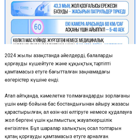
2024 жылы Қазақстанда әйелдерді, балаларды
қорғауды күшейтуге және құқықтық тәртіпті
қамтамасыз етуге бағытталған заңнамадағы
өзгерістер күшіне енді.
Атап айтқанда, кәмелетке толмағандарды зорлағаны
үшін өмір бойына бас бостандығынан айыру жазасы
қарастырылған, ал өзін-өзі өлтіруге немесе қудалауға
жол бергені үшін қылмыстық жауапкершілік
енгізілген. Бұл шаралар халықтың осал топтарын
қатаң қорғауды қамтамасыз етуге арналған.