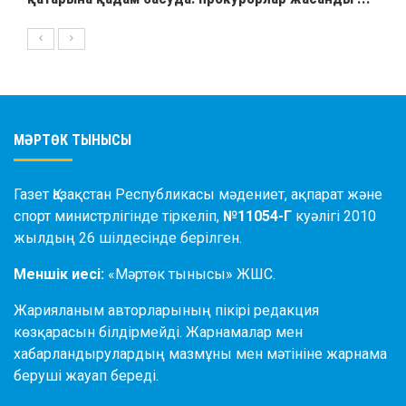
МӘРТӨК ТЫНЫСЫ
Газет Қазақстан Республикасы мәдениет, ақпарат және
спорт министрлігінде тіркеліп,
№11054-Г
куәлігі 2010
жылдың 26 шілдесінде берілген.
Меншік иесі:
«Мәртөк тынысы» ЖШС.
Жарияланым авторларының пікірі редакция
көзқарасын білдірмейді. Жарнамалар мен
хабарландырулардың мазмұны мен мәтініне жарнама
беруші жауап береді.