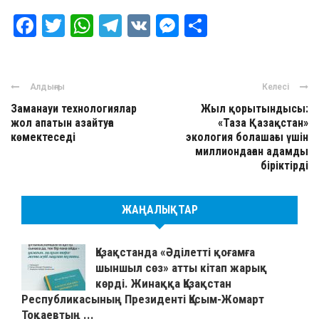
Facebook
Twitter
WhatsApp
Telegram
VK
Messenger
Отправить
Алдыңғы
Келесі
Заманауи технологиялар
Жыл қорытындысы:
жол апатын азайтуға
«Таза Қазақстан»
көмектеседі
экология болашағы үшін
миллиондаған адамды
біріктірді
ЖАҢАЛЫҚТАР
Қазақстанда «Әділетті қоғамға
шыншыл сөз» атты кітап жарық
көрді. Жинаққа Қазақстан
Республикасының Президенті Қасым-Жомарт
Тоқаевтың ...