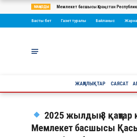
Мемлекет басшысы Қазақстан Республи
МАҢЫЗДЫ
Басты бет
Газет туралы
Байланыс
Жарн
ЖАҢАЛЫҚТАР
САЯСАТ
А
2025 жылдың 3 қаңтар к
Мемлекет басшысы Қасы