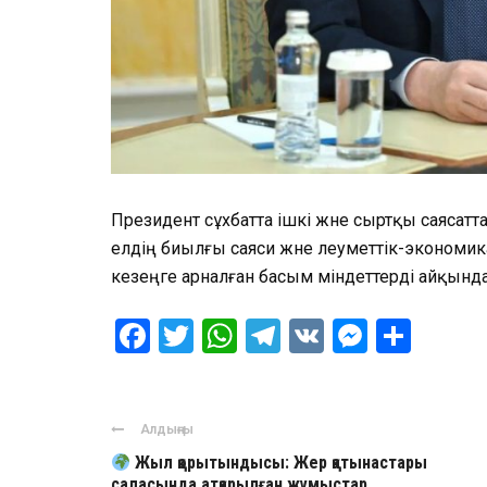
Президент сұхбатта ішкі және сыртқы саясатт
елдің биылғы саяси және әлеуметтік-эконом
кезеңге арналған басым міндеттерді айқынд
Facebook
Twitter
WhatsApp
Telegram
VK
Messen
Отпр
Алдыңғы
Жыл қорытындысы: Жер қатынастары
саласында атқарылған жұмыстар