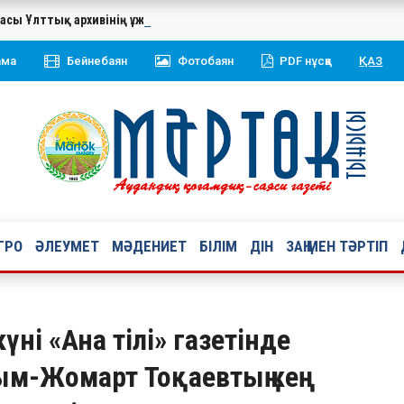
касы Ұлттық архивінің ұжымы мен ардагерлерін 20 жылдық мерей
ама
Бейнебаян
Фотобаян
PDF нұсқа
ҚАЗ
ГРО
ӘЛЕУМЕТ
МӘДЕНИЕТ
БІЛІМ
ДІН
ЗАҢ МЕН ТӘРТІП
үні «Ана тілі» газетінде
м-Жомарт Тоқаевтың кең