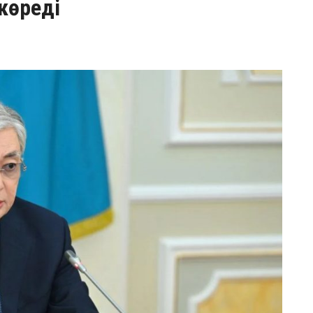
көреді