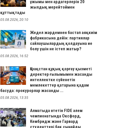
ұжымы мен ардагерлерін 20
жылдық мерейтоймен
құттықтады
05.08.2026, 20:10
Жедел жәрдемнен бастап аяқкиім
фабрикасына дейін: партиялар
сайлаушылардың қолдауына ие
болу үшін не істеп жатыр?
05.08.2026, 16:52
Қазақстан құқық қорғау қызметі
деректер ғылымымен жасанды
интеллектке сүйенетін
мемлекеттер қатарына қадам
басуда: прокурорлар жасанды ...
05.08.2026, 13:35
Алматыда өтетін FIDE әлем
чемпионатында Оксфорд,
Кембридж және Гарвард
студенттері бақ сынайды