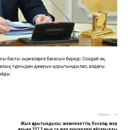
ағы басты оқиғаларға бағасын береді. Сондай-ақ
икалық тұрғыдан дамуын қорытындылап, алдағы
айды.
ger
авить
Келесі
Жыл қорытындысы: мемлекеттің босалқы жер
қорына 237,2 мың га жер учаскелері қайтарылды