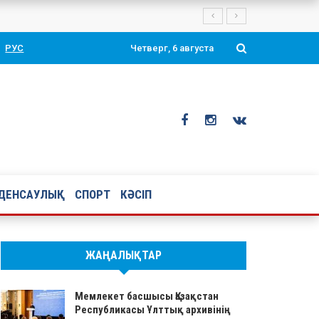
тоймен құттықтады
РУС
Четверг, 6 августа
ДЕНСАУЛЫҚ
СПОРТ
КӘСІП
ЖАҢАЛЫҚТАР
Мемлекет басшысы Қазақстан
Республикасы Ұлттық архивінің