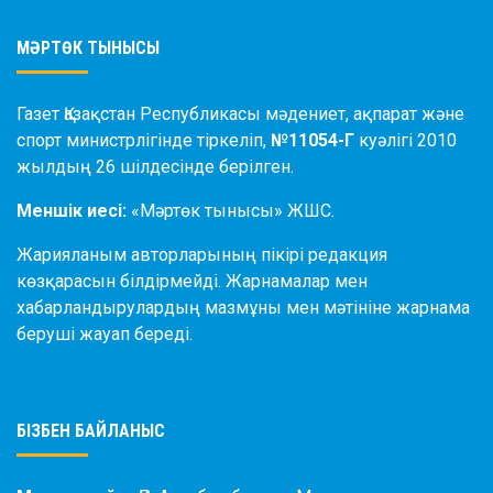
МӘРТӨК ТЫНЫСЫ
Газет Қазақстан Республикасы мәдениет, ақпарат және
спорт министрлігінде тіркеліп,
№11054-Г
куәлігі 2010
жылдың 26 шілдесінде берілген.
Меншік иесі:
«Мәртөк тынысы» ЖШС.
Жарияланым авторларының пікірі редакция
көзқарасын білдірмейді. Жарнамалар мен
хабарландырулардың мазмұны мен мәтініне жарнама
беруші жауап береді.
БІЗБЕН БАЙЛАНЫС