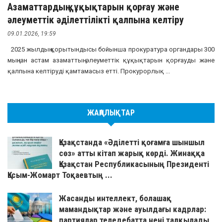
Азаматтардың құқықтарын қорғау және
әлеуметтік әділеттілікті қалпына келтіру
09.01.2026, 19:59
2025 жылдың қорытындысы бойынша прокуратура органдары 300
мыңнан астам азаматтың әлеуметтік құқықтарын қорғауды және
қалпына келтіруді қамтамасыз етті. Прокурорлық ...
ЖАҢАЛЫҚТАР
Қазақстанда «Әділетті қоғамға шыншыл
сөз» атты кітап жарық көрді. Жинаққа
Қазақстан Республикасының Президенті
Қасым-Жомарт Тоқаевтың ...
Жасанды интеллект, болашақ
мамандықтар және ауылдағы кадрлар:
партиялар теледебатта нені талқылады