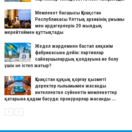
Мемлекет басшысы Қазақстан
Республикасы Ұлттық архивінің ұжымы
мен ардагерлерін 20 жылдық
мерейтоймен құттықтады
Жедел жәрдемнен бастап аяқкиім
фабрикасына дейін: партиялар
сайлаушылардың қолдауына ие болу
үшін не істеп жатыр?
Қазақстан құқық қорғау қызметі
деректер ғылымымен жасанды
интеллектке сүйенетін мемлекеттер
қатарына қадам басуда: прокурорлар жасанды ...