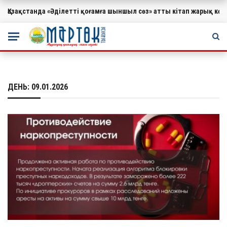
Қазақстанда «Әділетті қоғамға шыншыл сөз» атты кітап жарық к
МАҢЫЗДЫ
ДЕНЬ:
09.01.2026