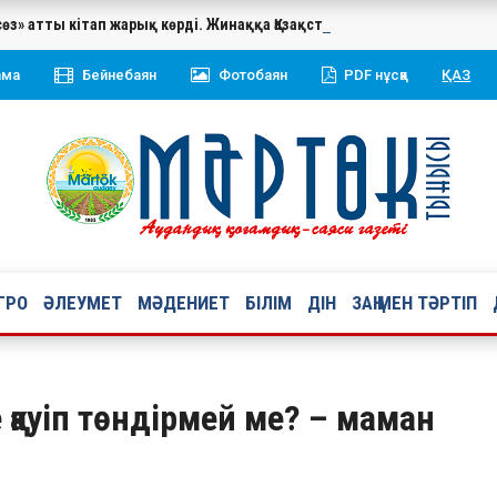
сөз» атты кітап жарық көрді. Жинаққа Қазақстан Республикасының 
ама
Бейнебаян
Фотобаян
PDF нұсқа
ҚАЗ
ГРО
ӘЛЕУМЕТ
МӘДЕНИЕТ
БІЛІМ
ДІН
ЗАҢ МЕН ТӘРТІП
 қауіп төндірмей ме? – маман