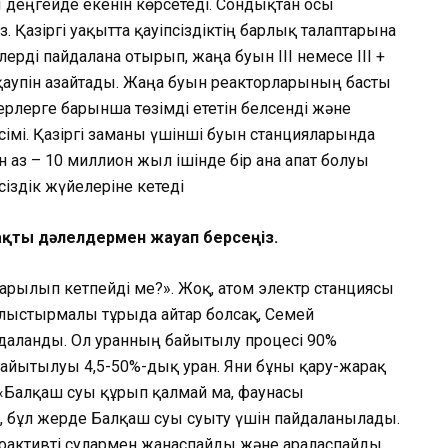
ы деңгейде екенін көрсетеді. Сондықтан осы
Қазіргі уақытта қауіпсіздіктің барлық талаптарына
ерді пайдалана отырып, жаңа буын III немесе III +
қаупін азайтады. Жаңа буын реакторларының басты
ерлерге барынша төзімді ететін белсенді және
есімі. Қазіргі заманғы үшінші буын станцияларында
аз – 10 миллион жыл ішінде бір ғана апат болуы
іздік жүйелеріне кетеді
ақты дәлелдермен жауап берсеңіз.
жарылып кетпейді ме?». Жоқ, атом электр станциясы
лыстырмалы тұрғыда айтар болсақ, Семей
даланды. Ол уранның байытылу процесі 90%
айытылуы 4,5-50%-дық уран. Яғни бұны қару-жарақ
 «Балқаш суы құрып қалмай ма, фаунасы
, бұл жерде Балқаш суы суыту үшін пайдаланылады.
иоактивті сулармен жанаспайды және араласпайды.