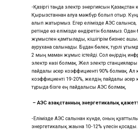
-Қазіргі таңда электр энергиясын Қазақста
Қырғызстаннан алуға мәжбүр болып отыр. Күнд
алып жатырмыз. Егер елімізде АЭС салынса, 
ретінде өз елімізде өндіретін боламыз. Одан
жұмыспен қамтылады, кішігірім бизнес ашы
аурухана салынады. Бұдан бөлек, түрлі ұтым
2 мың маман жұмыс істейді. Сол өңірдің инф
электр көзі болмақ. Жел электр станциялары
пайдалы әсер коэффициенті 90% болмақ. Ал 
коэффициенті 19-20%, желдің пайдалы әсер 
тұрғыда бізге ең пайдалысы АЭС болмақ.
­ – АЭС Қазақстанның энергетикалық қаже
-Елімізде АЭС салынған күнде, оның қуаттылы
энергетикалық жағына 10-12% үлесін қосады.