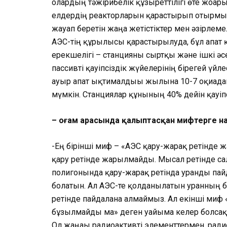
олардың тәжірибелік құзыреттілігі өте жоғар
елдердің реакторларын қарастырып отырмыз. 
жауап беретін жаңа жетістіктер мен әзірлемел
АЭС-тің құрылысы қарастырылуда, бұл апат 
ерекшелігі – станцияны сыртқы және ішкі әс
пассивті қауіпсіздік жүйелерінің бірегей үйл
ауыр апат ықтималдығы жылына 10-7 оқиғадан 
мүмкін. Станциялар құнының 40% дейін қауіпс
– Қоғам арасында қалыптасқан мифтерге н
-Ең бірінші миф – «АЭС қару-жарақ ретінде 
қару ретінде жарылмайды. Мысал ретінде са
полигонында қару-жарақ ретінда уранды пай
болатын. Ал АЭС-те қолданылатын уранның б
ретінде пайдалана алмаймыз. Ал екінші миф
бұзылмайды ма» деген уайымға келер болсақ
Ол жаңағы радиоактивті элементтермен, рад