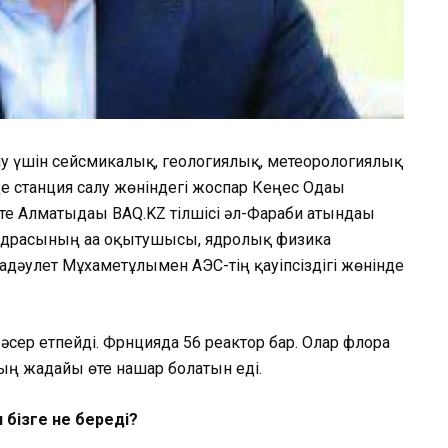
у үшін сейсмикалық, геологиялық, метеорологиялық
е станция салу жөніндегі жоспар Кеңес Одағы
те Алматыдағы BAQ.KZ тілшісі әл-Фараби атындағы
едрасының аға оқытушысы, ядролық физика
ғдәулет Мұхаметұлымен АЭС-тің қауіпсіздігі жөнінде
сер етпейді. Фрнцияда 56 реактор бар. Олар флора
ның жағдайы өте нашар болатын еді.
 бізге не береді?