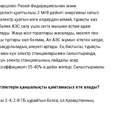
н көршілес Ресей Федерациясынан және
елікті қуаттылығы 2 МгВ дейінгі энергияны сатып
электр қуатын өзге елдерден алмай, тұрақты көз
 бөлек АЭС салу үшін сегіз мыңнан астам адам
лады. Жаңа жол тораптары жасалады, мектеп пен
ды тұстары көп болмақ. Ал АЭС жұмыс істеген кезде,
рақұрлымдық әлеуеті артады. Ең бастысы, тұрақты
 мен күн электр станцияларымен салыстырғанда,
күн электр станциясының пайдалы әсер
коэффициенті 35-40%-ға дейін жетеді. Салыстырмалы
ттіліктерін қаншалықты қамтамасыз ете алады?
ғы 2-4, 2-8 ГБ құрайтын болса, ол Қазақстанның