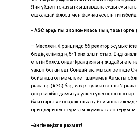
Яғни үйдегі тоңазытқыштардың суды суытат
ешқандай флора мен фаунаға әсерін тигізбейді
­- АЭС арқылы экономикасының тасы өрге 
– Мәселен, Францияда 56 реактор жұмыс іст
біздің еліміздің 5/1 ғана алып отыр. Енді ана
ететін болса, онда Францияның жағдайы өте на
уақыт болған еді. Сондай-ақ, мысал ретінде 
бойынша ол мемлекет шамамен Алматы облы
реактор (АЭС) бар, қазіргі уақытта тағы 2 ре
өнеркәсібін дамытуға үлкен үлес қосып отыр
бағыттары, автокөлік шығару бойынша әлемде 
орындарының тұрақты жұмыс істеп тұруына т
-Әңгімеңізге рахмет!