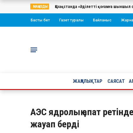
Қазақстанда «Әділетті қоғамға шыншыл 
МАҢЫЗДЫ
Басты бет
Газет туралы
Байланыс
Жарн
ЖАҢАЛЫҚТАР
САЯСАТ
А
АЭС ядролық апат ретінде
жауап берді