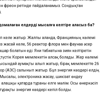
ын фреон ретінде пайдаланамыз. Сондықтан
.
домалаған елдерді мысалға келтіре аласыз ба?
еп келе жатыр. Жалпы алғанда, Францияның көлемі
лиз жасай келе, 56 реактор флора мен фаунаға әсер
шар болатын еді. Яғни табиғатына зиян келтіретін
Оңтүстік Корея мемлекетін алсақ болады. Жер көлемі
сындай аумақты алып жатыр, бірақ мемлекетте 26
актор (АЭС) салынып жатыр. Бұл энергия көздері елдің
. Мысалы, электроника жасау, шикізат өндеу
алғашқы қатарда тұрғаны елге мәлім. Осы өнеркәсіп
ұрақты энергия көздері кепіл болды.