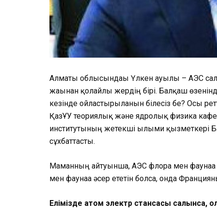
Алматы облысындағы Үлкен ауылы – АЭС сал
жағынан қолайлы жердің бірі. Балқаш өзенінд
кезінде ойластырылғанын білесіз бе? Осы рет
ҚазҰУ теориялық және ядролық физика каф
институтының жетекші ғылыми қызметкері Ба
сұхбаттасты.
Маманның айтуынша, АЭС флора мен фаунаға ә
мен фаунаға әсер ететін болса, онда Франция
­Елімізде атом электр стансасы салынса, ол