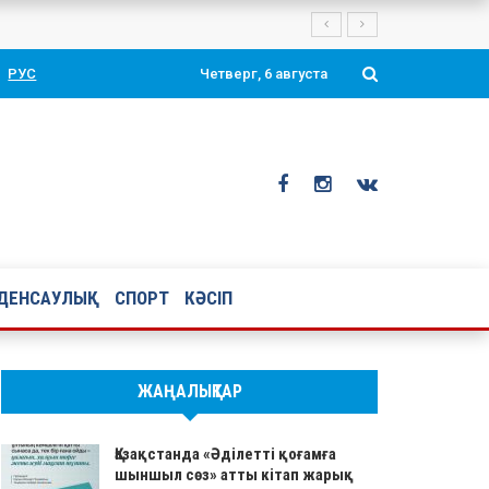
Президенті Қасым-Жомарт Тоқаевтың таңдаулы ой-тұжырымдары мен қ
РУС
Четверг, 6 августа
ДЕНСАУЛЫҚ
СПОРТ
КӘСІП
ЖАҢАЛЫҚТАР
Қазақстанда «Әділетті қоғамға
шыншыл сөз» атты кітап жарық