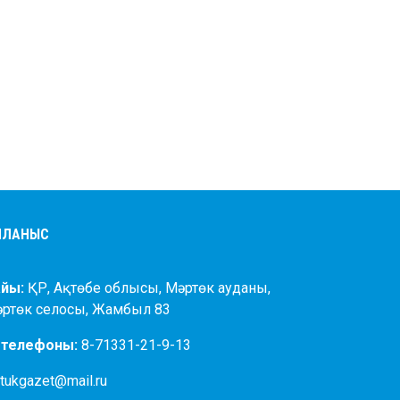
АЙЛАНЫС
йы:
ҚР, Ақтөбе облысы, Мәртөк ауданы,
әртөк селосы, Жамбыл 83
 телефоны:
8-71331-21-9-13
tukgazet@mail.ru