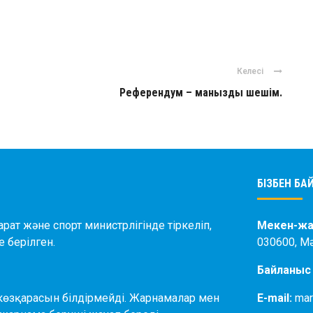
ger
авить
Келесі
Референдум – манызды шешім.
БІЗБЕН Б
рат және спорт министрлігінде тіркеліп,
Мекен-жа
 берілген.
030600, М
Байланыс
көзқарасын білдірмейді. Жарнамалар мен
E-mail:
mar