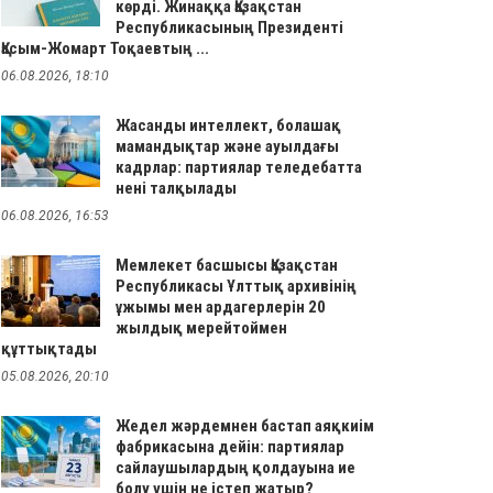
көрді. Жинаққа Қазақстан
Республикасының Президенті
Қасым-Жомарт Тоқаевтың ...
06.08.2026, 18:10
Жасанды интеллект, болашақ
мамандықтар және ауылдағы
кадрлар: партиялар теледебатта
нені талқылады
06.08.2026, 16:53
Мемлекет басшысы Қазақстан
Республикасы Ұлттық архивінің
ұжымы мен ардагерлерін 20
жылдық мерейтоймен
құттықтады
05.08.2026, 20:10
Жедел жәрдемнен бастап аяқкиім
фабрикасына дейін: партиялар
сайлаушылардың қолдауына ие
болу үшін не істеп жатыр?