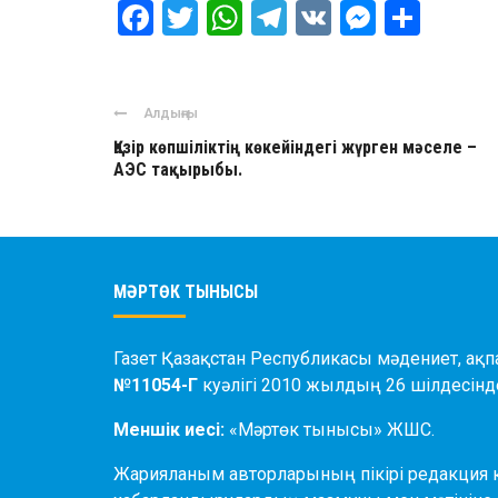
Facebook
Twitter
WhatsApp
Telegram
VK
Messen
Отпр
Алдыңғы
Қазір көпшіліктің көкейіндегі жүрген мәселе –
АЭС тақырыбы.
МӘРТӨК ТЫНЫСЫ
Газет Қазақстан Республикасы мәдениет, ақпа
№11054-Г
куәлігі 2010 жылдың 26 шілдесінде
Меншік иесі:
«Мәртөк тынысы» ЖШС.
Жарияланым авторларының пікірі редакция 