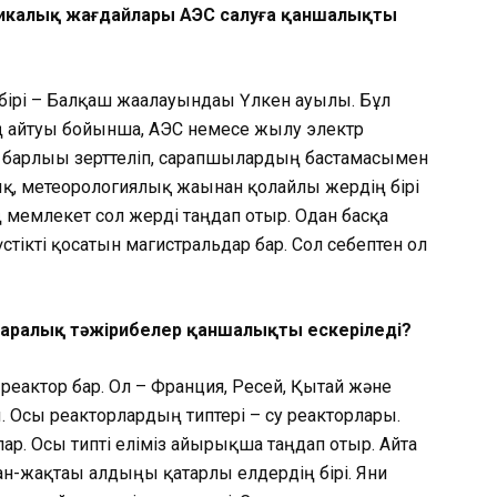
смикалық жағдайлары АЭС салуға қаншалықты
 бірі – Балқаш жағалауындағы Үлкен ауылы. Бұл
ң айтуы бойынша, АЭС немесе жылу электр
ң барлығы зерттеліп, сарапшылардың бастамасымен
ық, метеорологиялық жағынан қолайлы жердің бірі
ің мемлекет сол жерді таңдап отыр. Одан басқа
үстікті қосатын магистральдар бар. Сол себептен ол
қаралық тәжірибелер қаншалықты ескеріледі?
 реактор бар. Ол – Франция, Ресей, Қытай және
. Осы реакторлардың типтері – су реакторлары.
лар. Осы типті еліміз айырықша таңдап отыр. Айта
н-жақтағы алдыңғы қатарлы елдердің бірі. Яғни