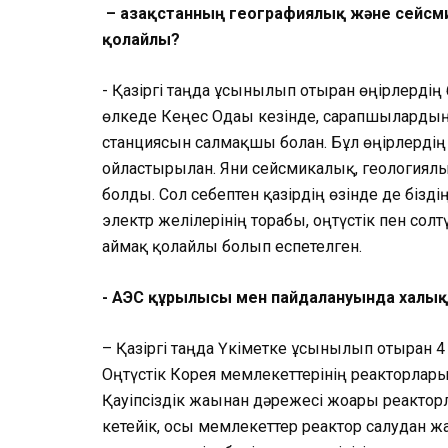
­ – Қазақстанның географиялық және сей
қолайлы?
­- Қазіргі таңда ұсынылып отырған өңірлердің
өлкеде Кеңес Одағы кезінде, сарапшыларды
станциясын салмақшы болған. Бұл өңірлерді
ойластырылған. Яғни сейсмикалық, геологиял
болды. Сол себептен қазірдің өзінде де бізд
электр желілерінің торабы, оңтүстік пен солт
аймақ қолайлы болып еспетелген.
­- АЭС құрылысы мен пайдалануында халы
– Қазіргі таңда Үкіметке ұсынылып отырған 4
Оңтүстік Корея мемлекеттерінің реакторлары
Қауіпсіздік жағынан дәрежесі жоғары реактор
кетейік, осы мемлекеттер реактор салудан жа