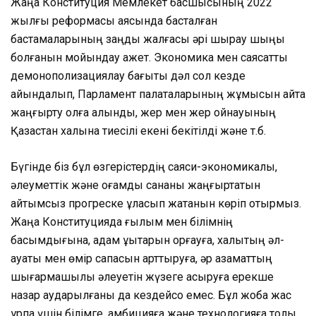
Жаңа Конституция Мемлекет басшысының 2022
жылғы реформасы аясында басталған
бастамаларының заңды жалғасы әрі шырқау шыңы
болғанын мойындау қажет. Экономика мен саясатты
демонополизациялау бағыты дәл сол кезде
айқындалып, Парламент палаталарының жұмысын қайта
жаңғырту қолға алынды, жер мен жер қойнауының
Қазақстан халқына тиесілі екені бекітілді және т.б.
Бүгінде біз бұл өзгерістердің саяси-экономикалық,
әлеуметтік және қоғамдық сананы жаңғыртатын
қайтымсыз прогреске ұласып жатқанын көріп отырмыз.
Жаңа Конституцияда ғылым мен білімнің
басымдығына, адам құқықтарын қорғауға, халықтың әл-
ауқаты мен өмір сапасын арттыруға, әр азаматтың
шығармашылық әлеуетін жүзеге асыруға ерекше
назар аударылғаны да кездейсоқ емес. Бұл жоба жас
ұрпақ үшін білімге, амбицияға және технологияға толы