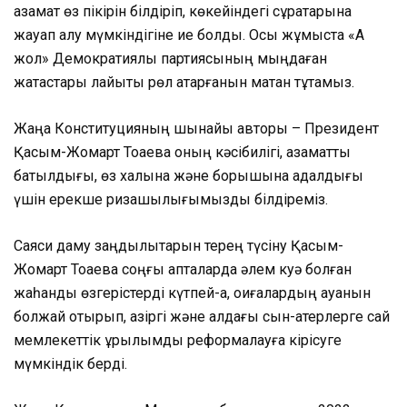
азамат өз пікірін білдіріп, көкейіндегі сұрақтарына
жауап алу мүмкіндігіне ие болды. Осы жұмыста «Ақ
жол» Демократиялық партиясының мыңдаған
жақтастары лайықты рөл атқарғанын мақтан тұтамыз.
Жаңа Конституцияның шынайы авторы – Президент
Қасым-Жомарт Тоқаевқа оның кәсібилігі, азаматтық
батылдығы, өз халқына және борышына адалдығы
үшін ерекше ризашылығымызды білдіреміз.
Саяси даму заңдылықтарын терең түсіну Қасым-
Жомарт Тоқаевқа соңғы апталарда әлем куә болған
жаһандық өзгерістерді күтпей-ақ, оқиғалардың ауанын
болжай отырып, қазіргі және алдағы сын-қатерлерге сай
мемлекеттік құрылымды реформалауға кірісуге
мүмкіндік берді.