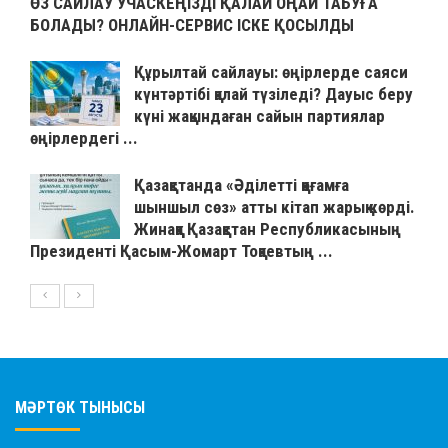
ӨЗ САЙЛАУ УЧАСКЕҢІЗДІ ҚАЛАЙ ОҢАЙ ТАБУҒА
БОЛАДЫ? ОНЛАЙН-СЕРВИС ІСКЕ ҚОСЫЛДЫ
Құрылтай сайлауы: өңірлерде саяси
күнтәртібі қалай түзіледі? Дауыс беру
күні жақындаған сайын партиялар
өңірлердегі ...
Қазақстанда «Әділетті қоғамға
шыншыл сөз» атты кітап жарық көрді.
Жинаққа Қазақстан Республикасының
Президенті Қасым-Жомарт Тоқаевтың ...
МӘРТӨК ТЫНЫСЫ