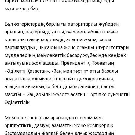
тарихымен сабақтастығы және басқа да маңызды
мәселелер бар.
Бұл өзгерістердің барлығы авторитарлық жүйеден
арылып, теңгерімді, қуатты, бәсекеге қабілетті және
көпқырлы саяси модельдің қалыптасуына; саяси
партиялардың нығаюына және қоғамның түрлі топтары
мүдделерінің мемлекеттік басқару жүйесінде кеңірек
қамтылуына жол ашады. Президент Қ. Тоқаевтың
«Әділетті Қазақстан», «Заң мен тәртіп» атты базалық
қағидаттары еліміздегі шынайы демократияның
алаңына айналмақ, себебі, демократияның басты
мақсаты – Заң арқылы жүзеге асатын Тәртіпке сүйенетін
Әділеттілік.
Мемлекет пен қоғам арасындағы сенім мен
әріптестіктің дамуы; азаматтық және кәсіпкерлік
бастамалардың жаппай белең алуы; жастардың