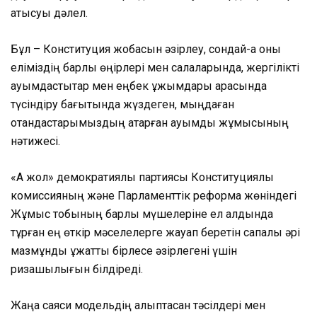
қатысуы дәлел.
Бұл – Конституция жобасын әзірлеу, сондай-ақ оны
еліміздің барлық өңірлері мен салаларында, жергілікті
қауымдастықтар мен еңбек ұжымдары арасында
түсіндіру бағытында жүздеген, мыңдаған
отандастарымыздың атқарған ауқымды жұмысының
нәтижесі.
«Ақ жол» демократиялық партиясы
Конституциялық
комиссияның және
Парламенттік реформа жөніндегі
Жұмыс тобының барлық мүшелеріне ел алдында
тұрған ең өткір мәселелерге жауап беретін сапалы әрі
мазмұнды құжатты бірлесе әзірлегені үшін
ризашылығын білдіреді.
Жаңа саяси модельдің қалыптасқан тәсілдері мен