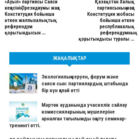
«Ауыл» партиясы Саяси
Қазақстан Халық
кеңесінің Президиумы жаңа
партиясының жаңа
Конституция бойынша
Конституция жобасы
өткен жалпыхалықтық
бойынша өткен
референдум
республикалық
қорытындысын ...
референдумның
қорытындысы туралы ...
ЖАҢАЛЫҚТАР
Экологиялық керуен, форум және
саяси сын: партиялардың штабында
бір күн қалай өтті
Мәртөк ауданында учаскелік сайлау
комиссияларының мүшелеріне
арналған тағылымды оқыту семинар-
тренингі өтті.