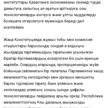
институттары Қазақстанға экономиканы сенімді түрде
дамытуға, халықтың әл-ауқатын арттыруға, озық
технологияларды енгізуге және ұлттық мүдделерді
болашақта ілгерілетуге мүмкіндік береді деп
есептейміз.
Жаңа Конституцияда жұмыс тобы мен комиссия
отырыстары барысында, сондай-ақ алдыңғы
жылдарда партиямыздың тарапынан ұсынылған
бірқатар бастамалардың ескерілгені біз үшін ерекше
мәртебе. Олардың қатарында, пропорционалды жүйе
бойынша сайланатын бір палаталы Парламентке көшу;
мемлекеттің кепілдіктері мен қорғауын меншіктің
барлық түрлеріне тарату; банк құпиясын және
келіссөздер құпиясын, соның ішінде цифрлық
технологияларды пайдалану арқылы қорғау; Республика
мемлекеттілігінің Ұлы даланың мыңжылдық