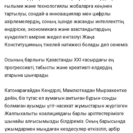
ғылыми және технологиялық жобаларға кеңінен
тартылуы; сондай-ақ инновациялар мен цифрлық
әзірлемелердің, соның ішінде жасанды интеллекттің
өндіріске, экономикаға және қазақстандықтардың
күнделікті өміріне жедел енгізілуі Жаңа
Конституцияның тікелей нәтижесі болады деп сенеміз.
Осының барлығы Қазақстанды XXI ғасырдағы ең
прогрессивті, табысты және креативті елдердің
қатарына шығарады.
Катонқарағайдан Кендірлі, Мамлюткадан Мырзакентке
дейін, біз тұтас ел аумағын қамтыған бұрын-соңды
болмаған ауқымды үгіт-насихат жұмыстарын жүргізген
Жалпыхалықтық коалициядағы барлық әріптестерімізге
шынайы алғысымызды білдіреміз. Оның барысында
ұжымдармен мыңдаған кездесулер өткізіліп, әрбір