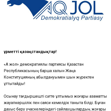
Құрметті қазақстандықтар!
«Ақ жол» демократиялық партиясы Қазақстан
Республикасының барша халқын Жаңа
Конституцияның қабылдануымен шын жүректен
құттықтайды!
Осынау тағдыршешті сәтте ұлтымыз жоғары азаматтық
жауапкершілік пен саяси кемелдік таныта білді. Бұған
дауыс беру учаскелеріндегі сайлаушылардың жоғары