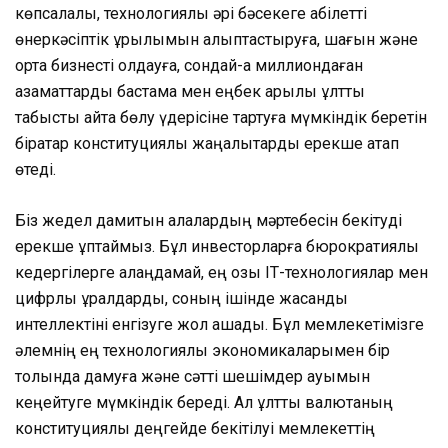
көпсалалы, технологиялық әрі бәсекеге қабілетті
өнеркәсіптік құрылымын қалыптастыруға, шағын және
орта бизнесті қолдауға, сондай-ақ миллиондаған
азаматтарды бастама мен еңбек арқылы ұлттық
табысты қайта бөлу үдерісіне тартуға мүмкіндік беретін
бірқатар конституциялық жаңалықтарды ерекше атап
өтеді.
Біз жедел дамитын қалалардың мәртебесін бекітуді
ерекше құптаймыз. Бұл инвесторларға бюрократиялық
кедергілерге алаңдамай, ең озық ІТ-технологиялар мен
цифрлық құралдарды, соның ішінде жасанды
интеллектіні енгізуге жол ашады. Бұл мемлекетімізге
әлемнің ең технологиялық экономикаларымен бір
толқында дамуға
және
сәтті шешімдер ауқымын
кеңейтуге
мүмкіндік береді. Ал ұлттық валютаның
конституциялық деңгейде бекітілуі мемлекеттің