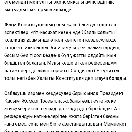
егемендігі мен ұлттық экономикалық қауіпсіздігінің
маңызды факторына айналды.
Жаңа Конституцияның осы және басқа да көптеген
аспектілері үгіт-насихат кезеңінде Жалпыхалықтық
коалиция құрамында өткен көптеген кездесулерде
кеңінен талқыланды. Айта кету керек, азаматтардың
басым бөлігі сол кезде-ақ бұл құжатты қолдайтынын
білдірген болатын. Мұны кеше өткен референдум
нәтижелері де айқын көрсетті. Сондықтан бұл құжатты
толық негізбен Халықтық Конституция деп атауға болады.
Сайлаушылармен кездесулер барысында Президент
Қасым-Жомарт Тоқаевтың жобаны әзірлеуге жеке
қатысуы ерекше сенімді дәлелдердің бірі болды. Ал
референдум нәтижелері тек құжатқа берілген бағаны
ғана емес, сонымен бірге қазақстандықтардың Мемлекет
басшысының саясатына деген жоғары сенімін де