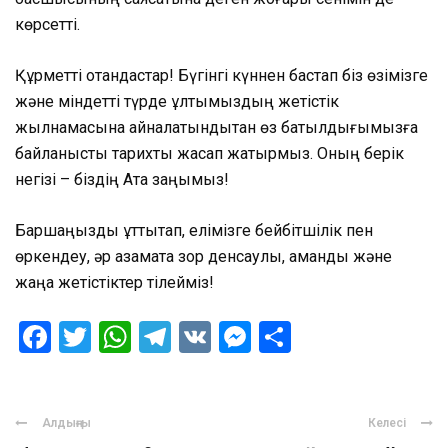
көрсетті.
Құрметті отандастар! Бүгінгі күннен бастап біз өзімізге
және міндетті түрде ұлтымыздың жетістік
жылнамасына айналатындықтан өз батылдығымызға
байланысты тарихты жасап жатырмыз. Оның берік
негізі – біздің Ата заңымыз!
Баршаңызды құттықтап, елімізге бейбітшілік пен
өркендеу, әр азаматқа зор денсаулық, амандық және
жаңа жетістіктер тілейміз!
Facebook
Twitter
WhatsApp
Telegram
VK
Messenger
Отправить
Алдыңғы
Келесі