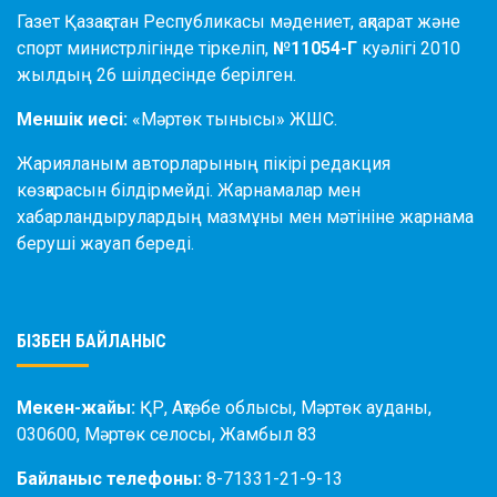
Газет Қазақстан Республикасы мәдениет, ақпарат және
спорт министрлігінде тіркеліп,
№11054-Г
куәлігі 2010
жылдың 26 шілдесінде берілген.
Меншік иесі:
«Мәртөк тынысы» ЖШС.
Жарияланым авторларының пікірі редакция
көзқарасын білдірмейді. Жарнамалар мен
хабарландырулардың мазмұны мен мәтініне жарнама
беруші жауап береді.
БІЗБЕН БАЙЛАНЫС
Мекен-жайы:
ҚР, Ақтөбе облысы, Мәртөк ауданы,
030600, Мәртөк селосы, Жамбыл 83
Байланыс телефоны:
8-71331-21-9-13