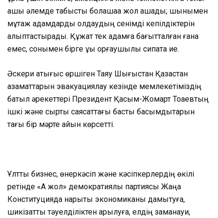
ашық әлемде табысты болашаққа жол ашады; шынымен
мұқтаж адамдарды қолдаудың сенімді кепілдіктерін
қалыптастырады. Құжат тек адамға бағытталған ғана
емес, сонымен бірге құқық қорғаушылық сипатқа ие.
Әскери қақтығыс өршіген Таяу Шығыстан Қазақстан
азаматтарын эвакуациялау кезінде мемлекетіміздің
батыл әрекеттері Президент Қасым-Жомарт Тоқаевтың
ішкі және сыртқы саясаттағы басты басымдықтарын
тағы бір мәрте айқын көрсетті.
Ұлттық бизнес, өнеркәсіп және кәсіпкерлердің өкілі
ретінде «Ақ жол» демократиялық партиясы Жаңа
Конституцияда нарықтық экономиканы дамытуға,
шикізаттық тәуелділіктен арылуға, елдің заманауи,