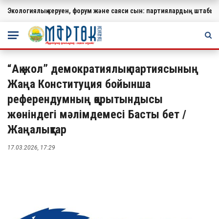
Экологиялық керуен, форум және саяси сын: партиялардың штабында
МАҢЫЗДЫ
“Ақ жол” демократиялық партиясының
Жаңа Конституция бойынша
референдумның қорытындысы
жөніндегі мәлімдемесі Басты бет /
Жаңалықтар
17.03.2026, 17:29