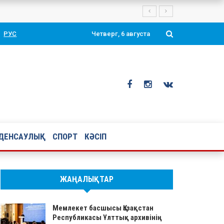
тоймен құттықтады
РУС
Четверг, 6 августа
ДЕНСАУЛЫҚ
СПОРТ
КӘСІП
ЖАҢАЛЫҚТАР
Мемлекет басшысы Қазақстан
Республикасы Ұлттық архивінің