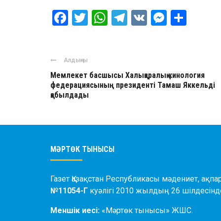
Facebook
Twitter
WhatsApp
Telegram
VK
Messen
Отпр
Алдыңғы
Мемлекет басшысы Халықаралық кинология
федерациясының президенті Тамаш Яккельді
қабылдады
МӘРТӨК ТЫНЫСЫ
Газет Қазақстан Республикасы мәдениет, ақпар
№11054-Г
куәлігі 2010 жылдың 26 шілдесінде
Меншік иесі:
«Мәртөк тынысы» ЖШС.