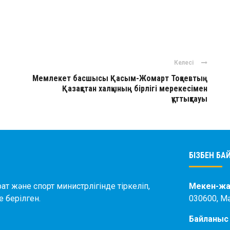
ger
авить
Келесі
Мемлекет басшысы Қасым-Жомарт Тоқаевтың
Қазақстан халқының бірлігі мерекесімен
құттықтауы
БІЗБЕН Б
ат және спорт министрлігінде тіркеліп,
Мекен-жа
 берілген.
030600, М
Байланыс