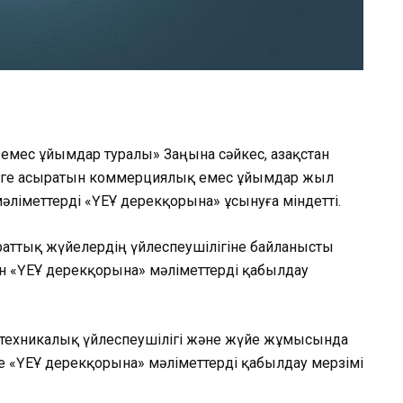
мес ұйымдар туралы» Заңына сәйкес, Қазақстан
еге асыратын коммерциялық емес ұйымдар жыл
мәліметтерді «ҮЕҰ дерекқорына» ұсынуға міндетті.
араттық жүйелердің үйлеспеушілігіне байланысты
н «ҮЕҰ дерекқорына» мәліметтерді қабылдау
 техникалық үйлеспеушілігі және жүйе жұмысында
нде «ҮЕҰ дерекқорына» мәліметтерді қабылдау мерзімі