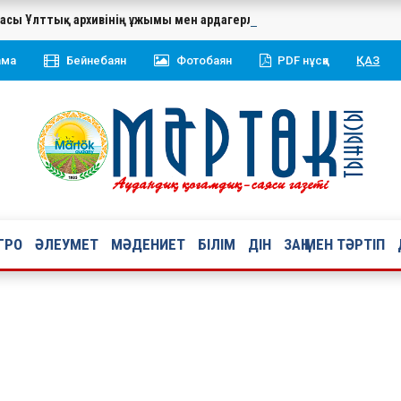
касы Ұлттық архивінің ұжымы мен ардагерлерін 20 жылдық мерей
ама
Бейнебаян
Фотобаян
PDF нұсқа
ҚАЗ
ГРО
ӘЛЕУМЕТ
МӘДЕНИЕТ
БІЛІМ
ДІН
ЗАҢ МЕН ТӘРТІП