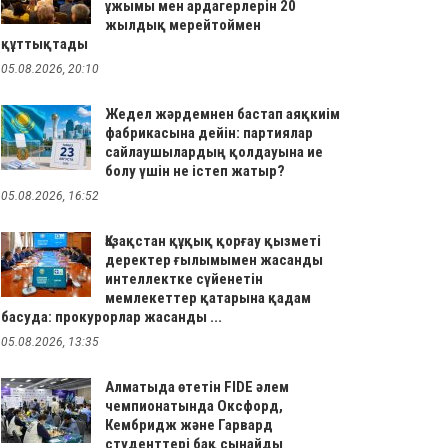
ұжымы мен ардагерлерін 20
жылдық мерейтоймен
құттықтады
05.08.2026, 20:10
Жедел жәрдемнен бастап аяқкиім
фабрикасына дейін: партиялар
сайлаушылардың қолдауына ие
болу үшін не істеп жатыр?
05.08.2026, 16:52
Қазақстан құқық қорғау қызметі
деректер ғылымымен жасанды
интеллектке сүйенетін
мемлекеттер қатарына қадам
басуда: прокурорлар жасанды ...
05.08.2026, 13:35
Алматыда өтетін FIDE әлем
чемпионатында Оксфорд,
Кембридж және Гарвард
студенттері бақ сынайды