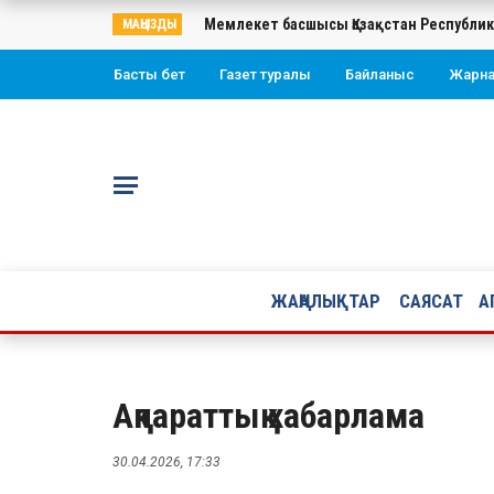
Мемлекет басшысы Қазақстан Республи
МАҢЫЗДЫ
Басты бет
Газет туралы
Байланыс
Жарн
ЖАҢАЛЫҚТАР
САЯСАТ
А
Ақпараттық хабарлама
30.04.2026, 17:33