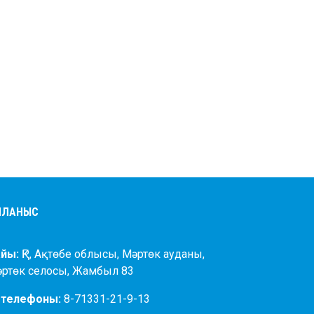
АЙЛАНЫС
йы:
ҚР, Ақтөбе облысы, Мәртөк ауданы,
әртөк селосы, Жамбыл 83
 телефоны:
8-71331-21-9-13