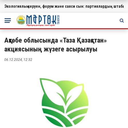
Экологиялық керуен, форум және саяси сын: партиялардың штабында
МАҢЫЗДЫ
Ақтөбе облысында «Таза Қазақстан»
акциясының жүзеге асырылуы
06.12.2024, 12:32