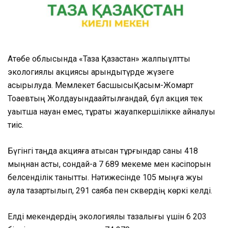
Ақтөбе
облысында
«Таза
Қазақстан
»
жалпыұлттық
экологиялық
акциясы
қарқынды
түрде
жүзеге
асырылуда
.
Мемлекет
басшысы
Қасым-Жомарт
Тоқаевтың
Жолдауында
айтылғандай
,
бұл
акция тек
уақытша
науқан
емес
,
тұрақты
жауапкершілікке
айналуы
тиіс
.
Бүгінгі
таңда
акцияға
қатысқан
тұрғындар
саны 418
мыңнан
асты
,
сондай-ақ
7 689
мекеме
мен
кәсіпорын
белсенділік
танытты
.
Нәтижесінде
105
мыңға
жуық
аула
тазартылып
, 291
саябақ
пен
сквердің
көркі
келді
.
Елді
мекендердің
экологиялық
тазалығы
үшін
6 203