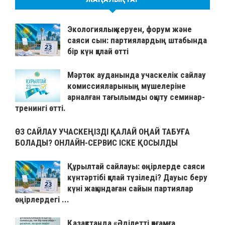
Экологиялық керуен, форум және
саяси сын: партиялардың штабында
бір күн қалай өтті
Мәртөк ауданында учаскелік сайлау
комиссияларының мүшелеріне
арналған тағылымды оқыту семинар-
тренингі өтті.
ӨЗ САЙЛАУ УЧАСКЕҢІЗДІ ҚАЛАЙ ОҢАЙ ТАБУҒА
БОЛАДЫ? ОНЛАЙН-СЕРВИС ІСКЕ ҚОСЫЛДЫ
Құрылтай сайлауы: өңірлерде саяси
күнтәртібі қалай түзіледі? Дауыс беру
күні жақындаған сайын партиялар
өңірлердегі ...
Қазақстанда «Әділетті қоғамға