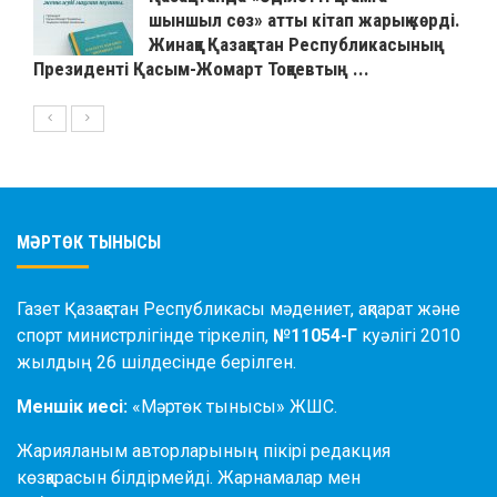
шыншыл сөз» атты кітап жарық көрді.
Жинаққа Қазақстан Республикасының
Президенті Қасым-Жомарт Тоқаевтың ...
МӘРТӨК ТЫНЫСЫ
Газет Қазақстан Республикасы мәдениет, ақпарат және
спорт министрлігінде тіркеліп,
№11054-Г
куәлігі 2010
жылдың 26 шілдесінде берілген.
Меншік иесі:
«Мәртөк тынысы» ЖШС.
Жарияланым авторларының пікірі редакция
көзқарасын білдірмейді. Жарнамалар мен