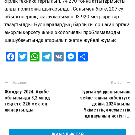
бірлік
техника
тартылып
, 74 270 тонна
қатты
тұрмыстық
қалдық
полигонға
шығарылды
.
Сонымен
бірге
, 207 су
объектілерінің
жағаулары
мен 93 920 метр
арықтар
тазартылды
.
Бұл
шаралардың
барлығы
қоршаған
ортаға
қамқорлық
көрсету
және
экологиялық
проблемаларды
шешу
бағытында
атқарылып
жатқан
жүйелі
жұмыс
.
Facebook
Twitter
WhatsApp
Telegram
VK
Messenger
Отправить
Алдыңғы
Келесі
Жолдау-2024: Ақтөбе
Тұрғын үй құрылысынан
облысында 8,2 млрд
зейнетақыны көбейтуге
теңгеге 226 мектеп
дейін: 2024 жылы
жаңартылды
Үкіметтің әлеуметтік
қолдауының негізгі ...
ЖАҢАЛЫҚТАР