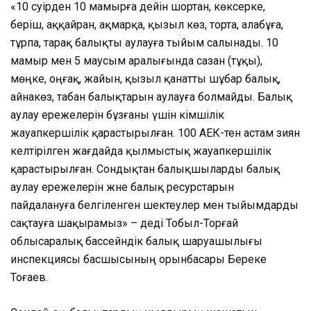
«10 сәуірден 10 мамырға дейін шортан, көксерке,
берiш, аққайран, ақмарқа, қызыл көз, торта, алабұға,
тұрпа, тарақ балықты аулауға тыйым салынады. 10
мамыр мен 5 маусым аралығында сазан (тұқы),
мөңке, оңғақ, жайын, қызыл қанатты шұбар балық,
айнакөз, табан балықтарын аулауға болмайды. Балық
аулау ережелерін бұзғаны үшін әкімшілік
жауапкершілік қарастырылған. 100 АЕК-тен астам зиян
келтірілген жағдайда қылмыстық жауапкершілік
қарастырылған. Сондықтан балықшыларды балық
аулау ережелерін және балық ресурстарын
пайдалануға белгіленген шектеулер мен тыйымдарды
сақтауға шақырамыз» – деді Тобыл-Торғай
облысаралық бассейндік балық шаруашылығы
инспекциясы басшысының орынбасары Береке
Тоғаев.