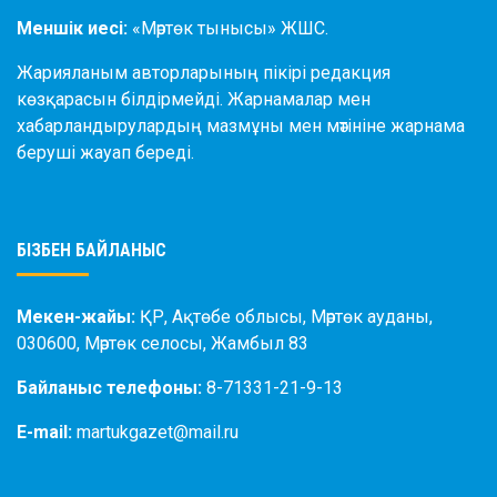
Меншік иесі:
«Мәртөк тынысы» ЖШС.
Жарияланым авторларының пікірі редакция
көзқарасын білдірмейді. Жарнамалар мен
хабарландырулардың мазмұны мен мәтініне жарнама
беруші жауап береді.
БІЗБЕН БАЙЛАНЫС
Мекен-жайы:
ҚР, Ақтөбе облысы, Мәртөк ауданы,
030600, Мәртөк селосы, Жамбыл 83
Байланыс телефоны:
8-71331-21-9-13
E-mail:
martukgazet@mail.ru