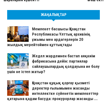
ЖАҢАЛЫҚТАР
Мемлекет басшысы Қазақстан
Республикасы Ұлттық архивінің
ұжымы мен ардагерлерін 20
жылдық мерейтоймен құттықтады
Жедел жәрдемнен бастап аяқкиім
фабрикасына дейін: партиялар
сайлаушылардың қолдауына ие болу
үшін не істеп жатыр?
Қазақстан құқық қорғау қызметі
деректер ғылымымен жасанды
интеллектке сүйенетін мемлекеттер
қатарына қадам басуда: прокурорлар жасанды ...