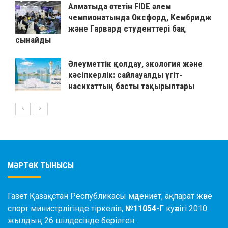
Алматыда өтетін FIDE әлем
чемпионатында Оксфорд, Кембридж
және Гарвард студенттері бақ
сынайды
Әлеуметтік қолдау, экология және
кәсіпкерлік: сайлауалды үгіт-
насихаттың басты тақырыптары
МӘРТӨК ТЫНЫСЫ
Газет Қазақстан Республикасы мәдениет, ақпарат және
спорт министрлігінде тіркеліп,
№11054-Г
куәлігі 2010
жылдың 26 шілдесінде берілген.