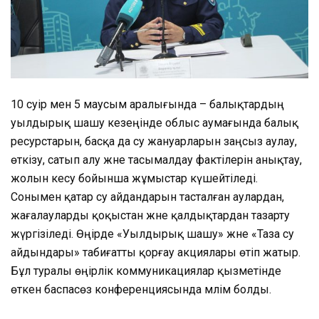
10 сәуір мен 5 маусым аралығында – балықтардың
уылдырық шашу кезеңінде облыс аумағында балық
ресурстарын, басқа да су жануарларын заңсыз аулау,
өткізу, сатып алу және тасымалдау фактілерін анықтау,
жолын кесу бойынша жұмыстар күшейтіледі.
Сонымен қатар су айдандарын тасталған аулардан,
жағалауларды қоқыстан және қалдықтардан тазарту
жүргізіледі. Өңірде «Уылдырық шашу» және «Таза су
айдындары» табиғатты қорғау акциялары өтіп жатыр.
Бұл туралы өңірлік коммуникациялар қызметінде
өткен баспасөз конференциясында мәлім болды.