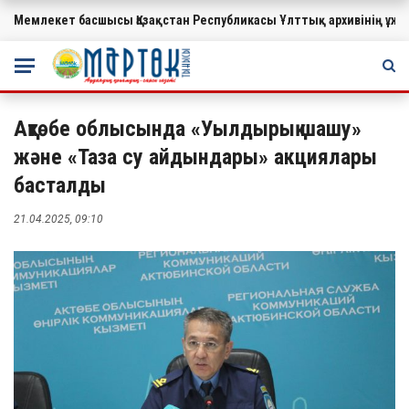
Мемлекет басшысы Қазақстан Республикасы Ұлттық архивінің ұ
МАҢЫЗДЫ
Ақтөбе облысында «Уылдырық шашу»
және «Таза су айдындары» акциялары
басталды
21.04.2025, 09:10