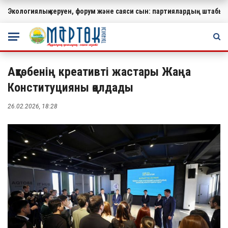
Экологиялық керуен, форум және саяси сын: партиялардың штабында
МАҢЫЗДЫ
Ақтөбенің креативті жастары Жаңа
Конституцияны қолдады
26.02.2026, 18:28