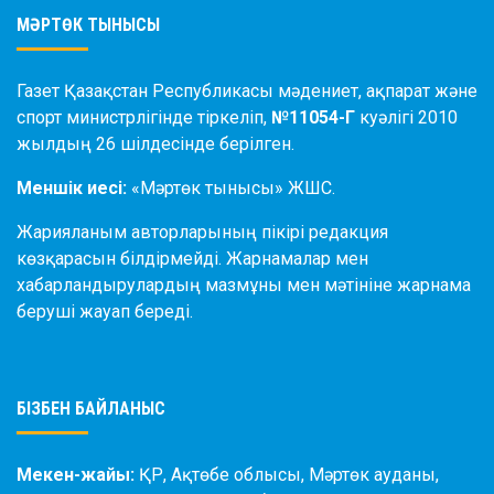
МӘРТӨК ТЫНЫСЫ
Газет Қазақстан Республикасы мәдениет, ақпарат және
спорт министрлігінде тіркеліп,
№11054-Г
куәлігі 2010
жылдың 26 шілдесінде берілген.
Меншік иесі:
«Мәртөк тынысы» ЖШС.
Жарияланым авторларының пікірі редакция
көзқарасын білдірмейді. Жарнамалар мен
хабарландырулардың мазмұны мен мәтініне жарнама
беруші жауап береді.
БІЗБЕН БАЙЛАНЫС
Мекен-жайы:
ҚР, Ақтөбе облысы, Мәртөк ауданы,