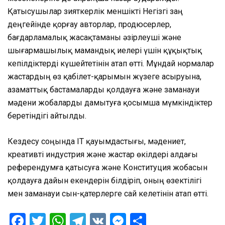
Қатысушылар зияткерлік меншікті Негізгі заң
деңгейінде қорғау авторлар, продюсерлер,
бағдарламалық жасақтаманы әзірлеуші және
шығармашылық мамандық иелері үшін құқықтық
кепілдіктерді күшейтетінін атап өтті. Мұндай нормалар
жастардың өз қабілет-қарымын жүзеге асыруына,
азаматтық бастамаларды қолдауға және заманауи
мәдени жобаларды дамытуға қосымша мүмкіндіктер
беретіндігі айтылды.
Кездесу соңында IT қауымдастығы, мәдениет,
креативті индустрия және жастар өкілдері алдағы
референдумға қатысуға және Конституция жобасын
қолдауға дайын екендерін білдіріп, оның өзектілігі
мен заманауи сын-қатерлерге сай келетінін атап өтті.
Facebook
Twitter
WhatsApp
Telegram
VK
Messenger
Отправить