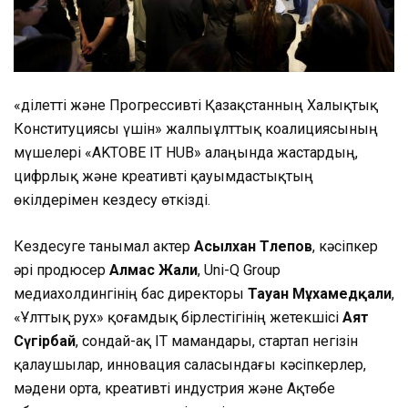
«Әділетті және Прогрессивті Қазақстанның Халықтық
Конституциясы үшін» жалпыұлттық коалициясының
мүшелері «AKTOBE IT HUB» алаңында жастардың,
цифрлық және креативті қауымдастықтың
өкілдерімен кездесу өткізді.
Кездесуге танымал актер
Асылхан Төлепов
, кәсіпкер
әрі продюсер
Алмас Жали
, Uni-Q Group
медиахолдингінің бас директоры
Тауан Мұхамедқали
,
«Ұлттық рух» қоғамдық бірлестігінің жетекшісі
Аят
Сүгірбай
, сондай-ақ IT мамандары, стартап негізін
қалаушылар, инновация саласындағы кәсіпкерлер,
мәдени орта, креативті индустрия және Ақтөбе