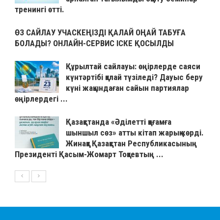
тренингі өтті.
ӨЗ САЙЛАУ УЧАСКЕҢІЗДІ ҚАЛАЙ ОҢАЙ ТАБУҒА
БОЛАДЫ? ОНЛАЙН-СЕРВИС ІСКЕ ҚОСЫЛДЫ
Құрылтай сайлауы: өңірлерде саяси
күнтәртібі қалай түзіледі? Дауыс беру
күні жақындаған сайын партиялар
өңірлердегі ...
Қазақстанда «Әділетті қоғамға
шыншыл сөз» атты кітап жарық көрді.
Жинаққа Қазақстан Республикасының
Президенті Қасым-Жомарт Тоқаевтың ...