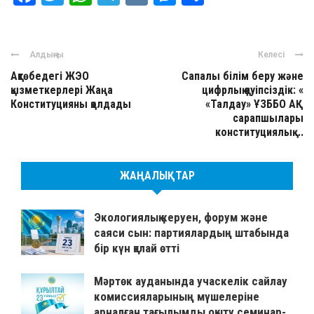
Алдыңғы
Келесі
Ақтөбедегі ЖЭО
Сапалы білім беру және
қызметкерлері Жаңа
цифрлық қауіпсіздік: «
Конституцияны қолдады
«Талдау» ҰЗББО АҚ
сарапшылары
конституциялық ...
ЖАҢАЛЫҚТАР
Экологиялық керуен, форум және
саяси сын: партиялардың штабында
бір күн қалай өтті
Мәртөк ауданында учаскелік сайлау
комиссияларының мүшелеріне
арналған тағылымды оқыту семинар-