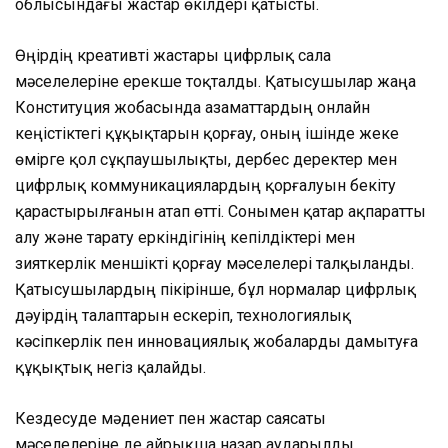
облысындағы жастар өкілдері қатысты.
Өңірдің креативті жастары цифрлық сала
мәселелеріне ерекше тоқталды. Қатысушылар жаңа
Конституция жобасында азаматтардың онлайн
кеңістіктегі құқықтарын қорғау, оның ішінде жеке
өмірге қол сұқпаушылықты, дербес деректер мен
цифрлық коммуникациялардың қорғалуын бекіту
қарастырылғанын атап өтті. Сонымен қатар ақпаратты
алу және тарату еркіндігінің кепілдіктері мен
зияткерлік меншікті қорғау мәселелері талқыланды.
Қатысушылардың пікірінше, бұл нормалар цифрлық
дәуірдің талаптарын ескеріп, технологиялық
кәсіпкерлік пен инновациялық жобаларды дамытуға
құқықтық негіз қалайды.
Кездесуде мәдениет пен жастар саясаты
мәселелеріне де айрықша назар аударылды.