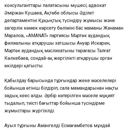
консультанттары палатасының мүшесі, адвокат
Әміржан Кушаев, Ақтөбе облысы Әділет
департаментінің Құқықтық түсіндіру жұмысы және
заңгерлік көмек көрсету бөлімінің бас маманы Жанаман
Маралов, «AMANAT» партиясы Мәртөк аудандық
филиалының атқарушы хатшысы Ануар Искарин,
Мәртөк аудандық мәслихатының төрағасы Талғат
Көлкебаев, сондай-ақ жергілікті атқарушы орган
өкілдері қатысты.
Қабылдау барысында тұрғындар жеке мәселелері
бойынша өтініш білдіріп, сала мамандарынан нақты
заңдық кеңес алды. Әрбір көтерілген мәселе мұқият
тыңдалып, тиісті бағыттар бойынша түсіндірме
жұмыстары жүргізілді.
Ауыл тұрғыны Амангелді Есмағамбетов мұндай