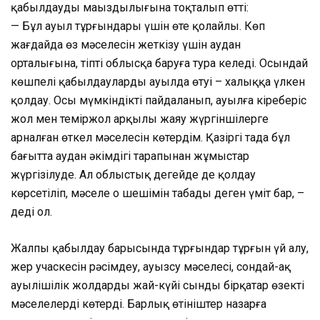
қабылдаудың маңыздылығына тоқталып өтті:
— Бұл ауыл тұрғындары үшін өте қолайлы. Көп
жағдайда өз мәселесін жеткізу үшін аудан
орталығына, тіпті облысқа баруға тура келеді. Осындай
көшпелі қабылдаулардың ауылда өтуі – халыққа үлкен
қолдау. Осы мүмкіндікті пайдаланып, ауылға кіреберіс
жол мен теміржол арқылы жаяу жүргіншілерге
арналған өткел мәселесін көтердім. Қазіргі таңда бұл
бағытта аудан әкімдігі тарапынан жұмыстар
жүргізілуде. Ал облыстық деңгейде де қолдау
көрсетіліп, мәселе оң шешімін табады деген үміт бар, –
деді ол.
Жалпы қабылдау барысында тұрғындар тұрғын үй алу,
жер учаскесін рәсімдеу, ауызсу мәселесі, сондай-ақ
ауылішілік жолдардың жай-күйі сынды бірқатар өзекті
мәселелерді көтерді. Барлық өтініштер назарға