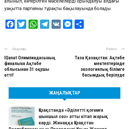
алынып, көтерілген мәселелердің орындалуы алдағы
уақытта партияның тұрақты бақылауында болады.
Facebook
Twitter
WhatsApp
Telegram
VK
Messenger
Отправить
Алдыңғы
Келесі
IQanat Олимпиадасының
Таза Қазақстан: Ақтөбе
финалына Ақтөбе
мектептерінде
облысынан 31 оқушы
экологиялық білімге
өтті!
басымдық берілуде
ЖАҢАЛЫҚТАР
Қазақстанда «Әділетті қоғамға
шыншыл сөз» атты кітап жарық
көрді. Жинаққа Қазақстан