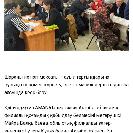
Шараның негізгі мақсаты – ауыл тұрғындарына
құқықтық көмек көрсету, өзекті мәселелерін тыңдап, заң
аясында кеңес беру.
Қабылдауға «AMANAT» партиясы Ақтөбе облыстық
филиалы қоғамдық қабылдау бөлмесінің меңгерушісі
Майра Балқыбаева, облыстық филиалдың заңгер-
кеңесшісі Гүлсім Құлжабаева, Ақтөбе облысы Заң