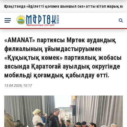
Қазақстанда «Әділетті қоғамға шыншыл сөз» атты кітап жарық к
МАҢЫЗДЫ
«AMANAT» партиясы Мәртөк аудандық
филиалының ұйымдастыруымен
«Құқықтық көмек» партиялық жобасы
аясында Қаратоғай ауылдық округінде
мобильді қоғамдық қабылдау өтті.
13.04.2026, 10:17