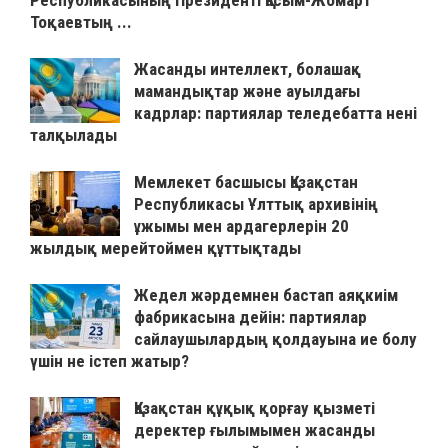
Республикасының Президенті Қасым-Жомарт
Тоқаевтың ...
Жасанды интеллект, болашақ
мамандықтар және ауылдағы
кадрлар: партиялар теледебатта нені
талқылады
Мемлекет басшысы Қазақстан
Республикасы Ұлттық архивінің
ұжымы мен ардагерлерін 20
жылдық мерейтоймен құттықтады
Жедел жәрдемнен бастап аяқкиім
фабрикасына дейін: партиялар
сайлаушылардың қолдауына ие болу
үшін не істеп жатыр?
Қазақстан құқық қорғау қызметі
деректер ғылымымен жасанды