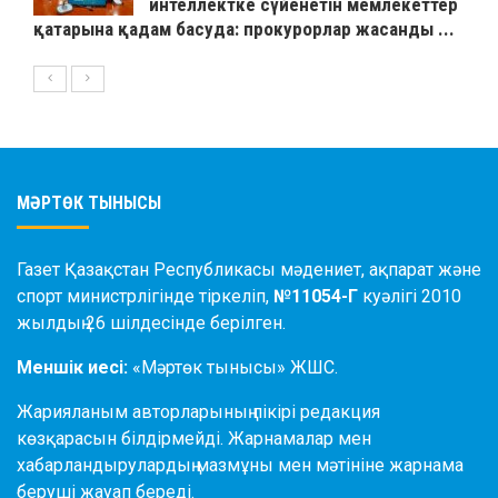
интеллектке сүйенетін мемлекеттер
қатарына қадам басуда: прокурорлар жасанды ...
МӘРТӨК ТЫНЫСЫ
Газет Қазақстан Республикасы мәдениет, ақпарат және
спорт министрлігінде тіркеліп,
№11054-Г
куәлігі 2010
жылдың 26 шілдесінде берілген.
Меншік иесі:
«Мәртөк тынысы» ЖШС.
Жарияланым авторларының пікірі редакция
көзқарасын білдірмейді. Жарнамалар мен
хабарландырулардың мазмұны мен мәтініне жарнама
беруші жауап береді.