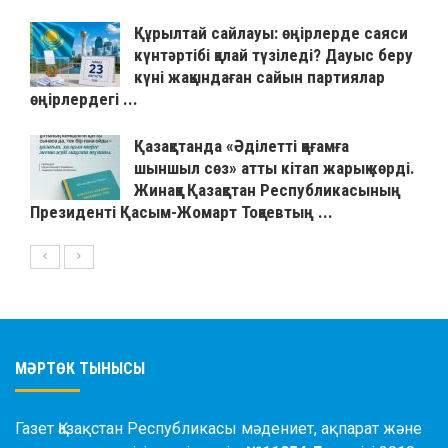
Құрылтай сайлауы: өңірлерде саяси
күнтәртібі қалай түзіледі? Дауыс беру
күні жақындаған сайын партиялар
өңірлердегі ...
Қазақстанда «Әділетті қоғамға
шыншыл сөз» атты кітап жарық көрді.
Жинаққа Қазақстан Республикасының
Президенті Қасым-Жомарт Тоқаевтың ...
МӘРТӨК ТЫНЫСЫ
Газет Қазақстан Республикасы мәдениет, ақпарат және