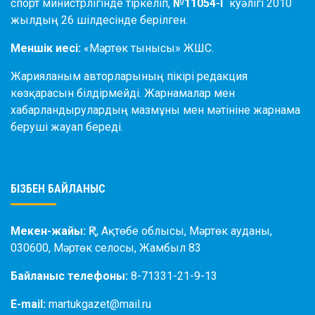
спорт министрлігінде тіркеліп,
№11054-Г
куәлігі 2010
жылдың 26 шілдесінде берілген.
Меншік иесі:
«Мәртөк тынысы» ЖШС.
Жарияланым авторларының пікірі редакция
көзқарасын білдірмейді. Жарнамалар мен
хабарландырулардың мазмұны мен мәтініне жарнама
беруші жауап береді.
БІЗБЕН БАЙЛАНЫС
Мекен-жайы:
ҚР, Ақтөбе облысы, Мәртөк ауданы,
030600, Мәртөк селосы, Жамбыл 83
Байланыс телефоны:
8-71331-21-9-13
E-mail:
martukgazet@mail.ru