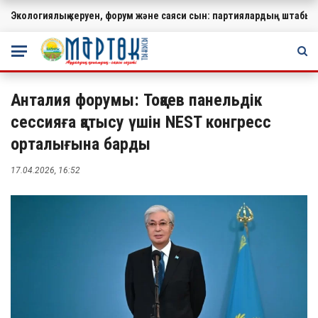
Экологиялық керуен, форум және саяси сын: партиялардың штабында
МАҢЫЗДЫ
Анталия форумы: Тоқаев панельдік
сессияға қатысу үшін NEST конгресс
орталығына барды
17.04.2026, 16:52