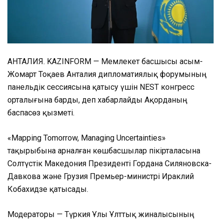
АНТАЛИЯ. KAZINFORM — Мемлекет басшысы Қасым-
Жомарт Тоқаев Анталия дипломатиялық форумының
панельдік сессиясына қатысу үшін NEST конгресс
орталығына барды, деп хабарлайды Ақорданың
баспасөз қызметі.
«Mapping Tomorrow, Managing Uncertainties»
тақырыбына арналған көшбасшылар пікірталасына
Солтүстік Македония Президенті Гордана Силяновска-
Давкова және Грузия Премьер-министрі Ираклий
Кобахидзе қатысады.
Модераторы — Түркия Ұлы Ұлттық жиналысының