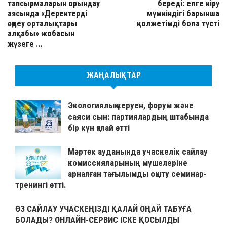
тапсырмаларын орындау
береді: елге кіру
аясында «Деректерді
мүмкіндігі барынша
өңдеу орталықтары
қолжетімді бола түсті
алқабы» жобасын
жүзеге ...
ЖАҢАЛЫҚТАР
Экологиялық керуен, форум және
саяси сын: партиялардың штабында
бір күн қалай өтті
Мәртөк ауданында учаскелік сайлау
комиссияларының мүшелеріне
арналған тағылымды оқыту семинар-
тренингі өтті.
ӨЗ САЙЛАУ УЧАСКЕҢІЗДІ ҚАЛАЙ ОҢАЙ ТАБУҒА
БОЛАДЫ? ОНЛАЙН-СЕРВИС ІСКЕ ҚОСЫЛДЫ