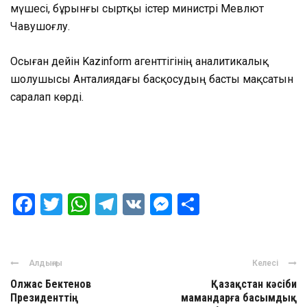
мүшесі, бұрынғы сыртқы істер министрі Мевлют
Чавушоғлу.
Осыған дейін Kazinform агенттігінің аналитикалық
шолушысы Анталиядағы басқосудың басты мақсатын
саралап көрді.
Facebook
Twitter
WhatsApp
Telegram
VK
Messenger
Отправить
Алдыңғы
Келесі
Олжас Бектенов
Қазақстан кәсіби
Президенттің
мамандарға басымдық