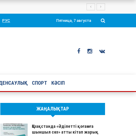
Президенті Қасым-Жомарт Тоқаевтың таңдаулы ой-тұжырымдары мен қ
РУС
Пятница, 7 августа
ДЕНСАУЛЫҚ
СПОРТ
КӘСІП
ЖАҢАЛЫҚТАР
Қазақстанда «Әділетті қоғамға
шыншыл сөз» атты кітап жарық