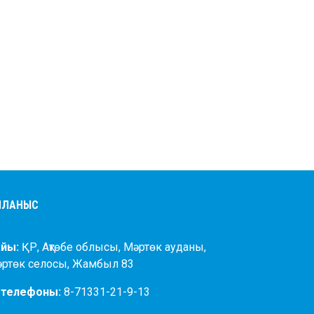
АЙЛАНЫС
йы:
ҚР, Ақтөбе облысы, Мәртөк ауданы,
әртөк селосы, Жамбыл 83
 телефоны:
8-71331-21-9-13