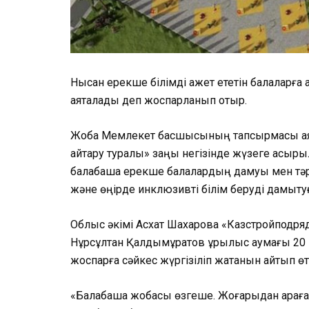
Нысан ерекше білімді қажет ететін балаларғ
аяқталады деп жоспарланып отыр.
Жоба Мемлекет басшысының тапсырмасы аяс
қайтару туралы» заңы негізінде жүзеге асыры
балабақша ерекше балалардың дамуы мен тәрб
және өңірде инклюзивті білім беруді дамытуғ
Облыс әкімі Асхат Шахаровқа «Казстройподря
Нұрсұлтан Қалдымұратов құрылыс аумағы 20 
жоспарға сәйкес жүргізіліп жатқанын айтып өтт
«Балабақша жобасы өзгеше. Жоғарыдан қараға