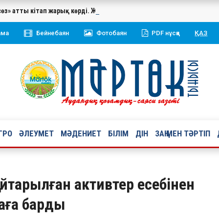
сөз» атты кітап жарық көрді. Жинаққа Қазақстан Республикасының 
ама
Бейнебаян
Фотобаян
PDF нұсқа
ҚАЗ
ГРО
ӘЛЕУМЕТ
МӘДЕНИЕТ
БІЛІМ
ДІН
ЗАҢ МЕН ТӘРТІП
айтарылған активтер есебінен
аға барды