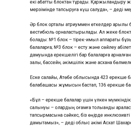
екі қабатты блоктан тұрады. Қаржыландыру 
мерзімінде тапсыруға күш салуда», – деді мер
Әр блок орталық атриуммен өткелдер арқылы ба
вестибюль орналастырылады. Ал жеке блокта
болады: №1 блок – тірек-қимыл аппараты бұзы
балаларға; №3 блок – есту және сөйлеу қабіле
дамуында ерекшелігі бар балаларға арналған.
залы, бассейн, әкімшілік және асхана бөлмел
Еске салайық, Ақтөбе облысында 423 ерекше 
балабақшасы жұмысын бастап, 136 ерекше ба
«Бұл – ерекше балалар үшін үлкен мүмкіндік
салынуы – олардың қоғамға толыққанды ара
тапсырмасына сәйкес, біз өңірде инклюзивті
дамытамыз», – деді облыс әкімі Асхат Шахар