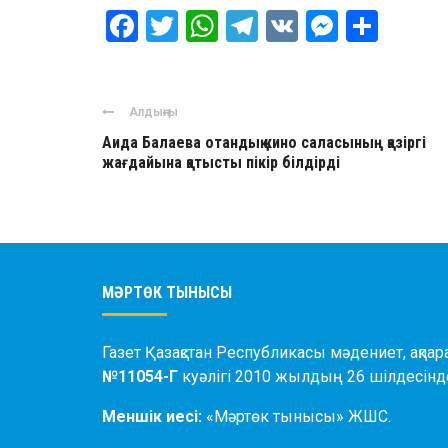
Facebook
Twitter
WhatsApp
Telegram
VK
Messen
Отпр
Алдыңғы
Аида Балаева отандық кино саласының қазіргі
жағдайына қатысты пікір білдірді
МӘРТӨК ТЫНЫСЫ
Газет Қазақстан Республикасы мәдениет, ақпар
№11054-Г
куәлігі 2010 жылдың 26 шілдесінде
Меншік иесі:
«Мәртөк тынысы» ЖШС.