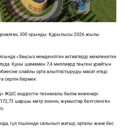
а арналған, 300 орындық. Құрылысы 2026 жылы
ында «Заңсыз иемденілген активтерді мемлекетке
луда. Құны шамамен 7,4 миллиард теңгені құрайтын
иесіне қолайлы орта қалыптастыруды мақсат етеді
а серпін бермек.
д» ЖШС өндірістік-техникалық бөлім инженері
172,73 шаршы метр екенін, жұмыстар белгіленген
і.
нда, гүл пішінінде салынып жатыр, орталық және бес