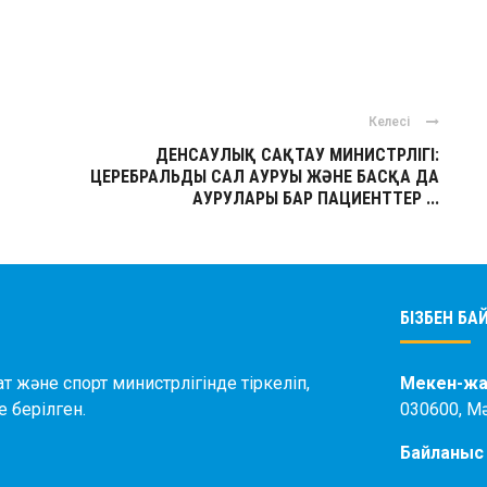
ger
авить
Келесі
ДЕНСАУЛЫҚ САҚТАУ МИНИСТРЛІГІ:
ЦЕРЕБРАЛЬДЫ САЛ АУРУЫ ЖӘНЕ БАСҚА ДА
АУРУЛАРЫ БАР ПАЦИЕНТТЕР ...
БІЗБЕН Б
ат және спорт министрлігінде тіркеліп,
Мекен-жа
 берілген.
030600, М
Байланыс