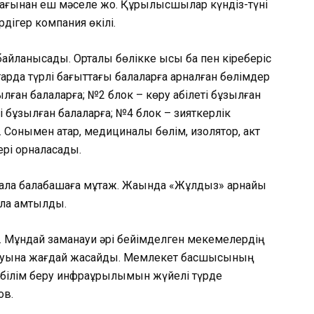
жағынан еш мәселе жоқ. Құрылысшылар күндіз-түні
дігер компания өкілі.
йланысады. Орталық бөлікке қысқы бақ пен кіреберіс
рда түрлі бағыттағы балаларға арналған бөлімдер
лған балаларға; №2 блок – көру қабілеті бұзылған
ті бұзылған балаларға; №4 блок – зияткерлік
 Сонымен қатар, медициналық бөлім, изолятор, акт
ері орналасады.
бала балабақшаға мұқтаж. Жақында «Жұлдыз» арнайы
ла қамтылды.
. Мұндай заманауи әрі бейімделген мекемелердің
ласуына жағдай жасайды. Мемлекет басшысының
 білім беру инфрақұрылымын жүйелі түрде
ов.