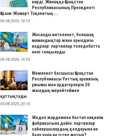
көрді. Жинаққа Қазақстан
Республикасының Президенті
Қасым-Жомарт Тоқаевтың ...
06.08.2026, 18:10
Жасанды интеллект, болашақ
мамандықтар және ауылдағы
кадрлар: партиялар теледебатта
нені талқылады
06.08.2026, 16:53
Мемлекет басшысы Қазақстан
Республикасы Ұлттық архивінің
ұжымы мен ардагерлерін 20
жылдық мерейтоймен
құттықтады
05.08.2026, 20:10
Жедел жәрдемнен бастап аяқкиім
фабрикасына дейін: партиялар
сайлаушылардың қолдауына ие
болу үшін не істеп жатыр?