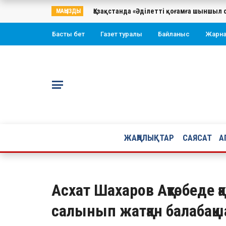
Қазақстанда «Әділетті қоғамға шыншыл 
МАҢЫЗДЫ
Басты бет
Газет туралы
Байланыс
Жарн
ЖАҢАЛЫҚТАР
САЯСАТ
А
Асхат Шахаров Ақтөбеде қ
салынып жатқан балабақш