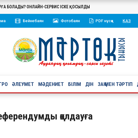
БУҒА БОЛАДЫ? ОНЛАЙН-СЕРВИС ІСКЕ ҚОСЫЛДЫ
ама
Бейнебаян
Фотобаян
PDF нұсқа
ҚАЗ
ГРО
ӘЛЕУМЕТ
МӘДЕНИЕТ
БІЛІМ
ДІН
ЗАҢ МЕН ТӘРТІП
еферендумды қолдауға