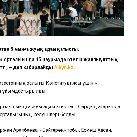
тке 5 мыңға жуық адам қатысты.
ық орталығында 15 наурызда өтетін жалпыұлттық
тті, – деп хабарлайды
Aikyn.kz
.
зақстанның халықтық Конституциясы үшін!»
да ұйымдастырылды.
ке 5 мыңға жуық адам қатысты. Олардың қатарында
ық орталығының келушілері болды.
ржан Арапбаева, «Бәйтерек» тобы, Еркеш Хасен,