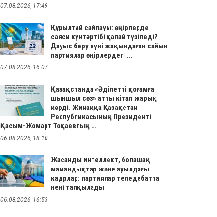
07.08.2026, 17:49
Құрылтай сайлауы: өңірлерде
саяси күнтәртібі қалай түзіледі?
Дауыс беру күні жақындаған сайын
партиялар өңірлердегі ...
07.08.2026, 16:07
Қазақстанда «Әділетті қоғамға
шыншыл сөз» атты кітап жарық
көрді. Жинаққа Қазақстан
Республикасының Президенті
Қасым-Жомарт Тоқаевтың ...
06.08.2026, 18:10
Жасанды интеллект, болашақ
мамандықтар және ауылдағы
кадрлар: партиялар теледебатта
нені талқылады
06.08.2026, 16:53