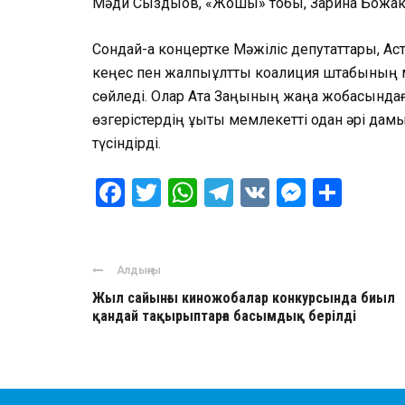
Мәди Сыздықов, «Жошы» тобы, Зарина Божако
Сондай-ақ концертке Мәжіліс депутаттары, Ас
кеңес пен жалпыұлттық коалиция штабының м
сөйледі. Олар Ата Заңының жаңа жобасындағ
өзгерістердің құқықтық мемлекетті одан әрі да
түсіндірді.
Facebook
Twitter
WhatsApp
Telegram
VK
Messen
Отпр
Алдыңғы
Жыл сайынғы киножобалар конкурсында биыл
қандай тақырыптарға басымдық берілді