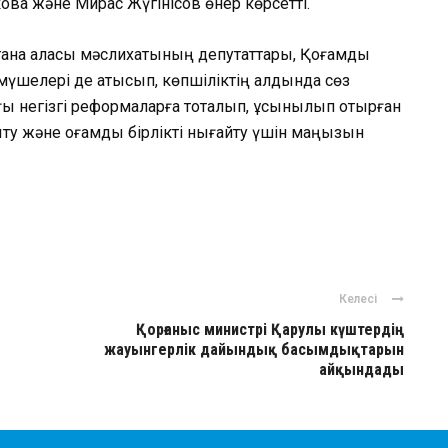
ва және Мирас Жүгінісов өнер көрсетті.
тана қаласы мәслихатының депутаттары, Қоғамдық
үшелері де қатысып, көпшіліктің алдында сөз
ы негізгі реформаларға тоқталып, ұсынылып отырған
мыту және қоғамдық бірлікті нығайту үшін маңызын
ger
авить
Келесі
Қорғаныс министрі Қарулы күштердің
жауынгерлік дайындық басымдықтарын
айқындады