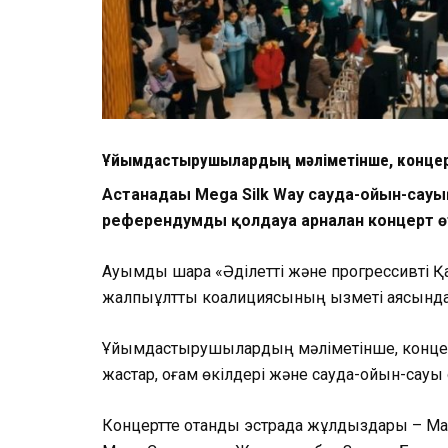
Ұйымдастырушылардың мәліметінше, концер
Астанадағы Mega Silk Way сауда-ойын-сау
референдумды қолдауға арналған концерт ө
Ауқымды шара «Әділетті және прогрессивті Қа
жалпыұлттық коалициясының қызметі аясын
Ұйымдастырушылардың мәліметінше, концерт
жастар, қоғам өкілдері және сауда-ойын-сау
Концертте отандық эстрада жұлдыздары – Ма