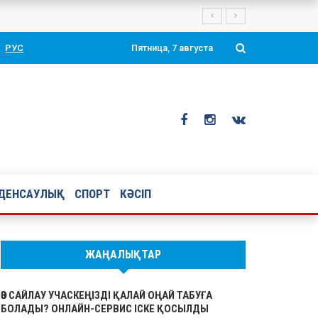
РУС
Пятница, 7 августа
ДЕНСАУЛЫҚ
СПОРТ
КӘСІП
ЖАҢАЛЫҚТАР
ӨЗ САЙЛАУ УЧАСКЕҢІЗДІ ҚАЛАЙ ОҢАЙ ТАБУҒА
БОЛАДЫ? ОНЛАЙН-СЕРВИС ІСКЕ ҚОСЫЛДЫ