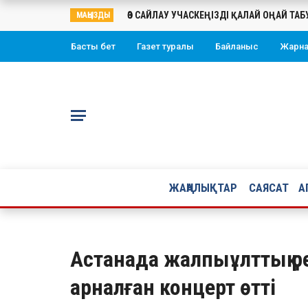
ӨЗ САЙЛАУ УЧАСКЕҢІЗДІ ҚАЛАЙ ОҢАЙ ТА
МАҢЫЗДЫ
Басты бет
Газет туралы
Байланыс
Жарн
ЖАҢАЛЫҚТАР
САЯСАТ
А
Астанада жалпыұлттық р
арналған концерт өтті