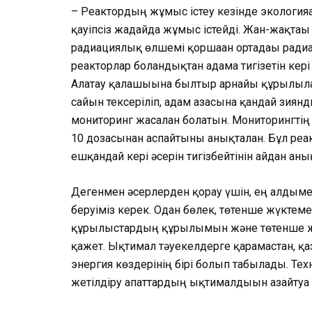
– Реактордың жұмыс істеу кезінде экологияға
қауіпсіз жағдайда жұмыс істейді. Жан-жақта
радиациялық өлшемі қоршаған ортадағы радиа
реакторлар болғандықтан адамға тигізетін ке
Алатау қалашығына былтыр арнайы құрылғылар
сайын тексеріліп, адам ағзасына қандай зи
мониторинг жасалған болатын. Мониторингт
10 дозасынан ас­пай­тыны анықталған. Бұл р
ешқандай кері әсерін тигізбейтінін айдан аны
Дегенмен әсерлерден қорғау үшін, ең алдыме
беруіміз керек. Одан бөлек, төтенше жүктеме
құрылыстардың құрылымын және төтенше жағ
қажет. Ық­ти­мал тәуекелдерге қарамастан, қаз
энергия көздерінің бірі болып табылады. Тех
жетілдіру апаттардың ықтималдығын азайтуға