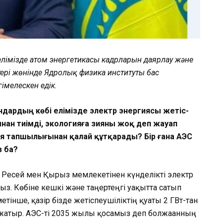
елімізде атом энергетикасы кадрларын даярлау және
ері жөнінде Ядролық физика институты бас
імелескен едік.
н­дардың көбі елімізде электр энергиясы жетіс­
нан тиімді, экологияға зияны жоқ деп жау­ап
ия тапшылығынан қалай құтқарады? Бір ғана АЭС
з ба?
з Ресей мен Қырғыз мемлекетінен күнделікті электр
з. Көбіне кешкі және таңертеңгі уақытта сатып
метінше, қазір бізде жетіспеушіліктің қуаты 2 ГВт-тан
жатыр. АЭС-ті 2035 жылы қосамыз деп болжағанның