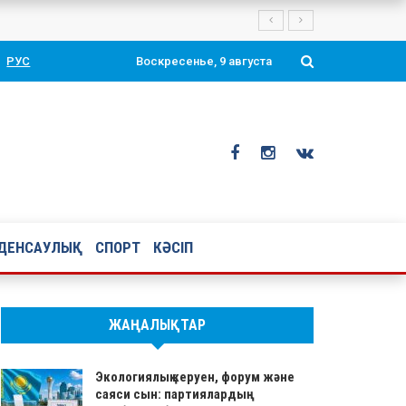
РУС
Воскресенье, 9 августа
ДЕНСАУЛЫҚ
СПОРТ
КӘСІП
ЖАҢАЛЫҚТАР
Экологиялық керуен, форум және
саяси сын: партиялардың