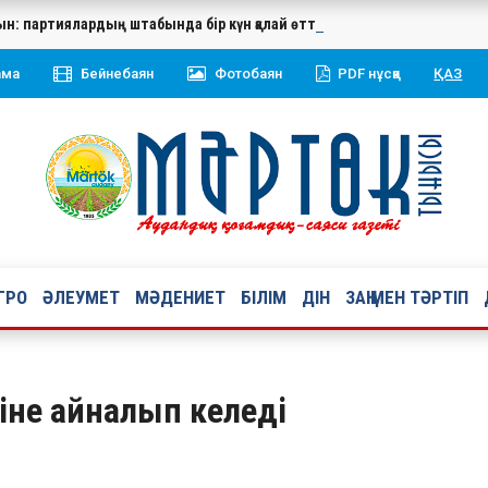
ын: партиялардың штабында бір күн қалай өтті
ама
Бейнебаян
Фотобаян
PDF нұсқа
ҚАЗ
ГРО
ӘЛЕУМЕТ
МӘДЕНИЕТ
БІЛІМ
ДІН
ЗАҢ МЕН ТӘРТІП
гіне айналып келеді