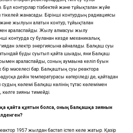
р. Бұл контурлар тізбектей және тұйықталған жүйе
ен тікелей жанасады. Бірінші контурдың радиациясы
 және жылуын алатын контур, тұйық­талған
рімен араласпайды. Жылу алмасуы жылу
ші контурда су буланған кезде механикалық
иядан электр эн­ер­гиясына айналады. Балқаш суы
латындай буды суытып қайта шығады, яғни Балқаш
турымен араласпайды, соның аумағына келіп буын
к бір мәселесі бар. Балқаштың суы реакторға
градусқа дейін температурасы көтеріледі де, қайтадан
 судың көлемі Балқаш көлінің тұтас көлемімен
, көлге зияны тимейді.
қа қайта құятын болса, оның Балқашқа зиянын
лелденген?
реактор 1957 жылдан бастап іс­теп келе жатыр. Қазір