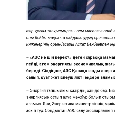
Қазір қоғам талқысындағы осы мәселеге орай 
оны бейбіт мақсатта пайдаланудың ерекшелікт
инженерінің орынбасары Асхат Бекбаевпен әңг
– «АЭС не үшін керек?» деген сұраққа мама
пейді, атом энергиясы экономикалық жағы­
береді. Сіздіңше, АЭС Қазақстанды энерг
салып, қуат жетіспеушілікті еңсере аламы
– Энергия тапшылығы қазірдің өзінде бар. Бі
энергиясын сатып алуға мәжбүр болып отырмы
аламыз. Яғни, Энергетика министрлігінің мәлі­
асып тұр. Сондықтан АЭС салу жоспарланып 