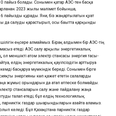
0 пайыз болады. Сонымен қатар АЭС-тен басқа
рланған. 2023 жылғы мәлімет бойынша,
6 пайызды құрады. Яғни, біз жаңартылатын қуат
ды да салуды қарастырып, осы бағытта қарқынды
ушілігін еңсере алмаймыз. Бірақ алдымен бір АЭС-тің
тамасыз етеді. АЭС салу арқылы энергетикалық
ақ, ол меншікті атом электр стансасы энергия тасы­
ға, елдің энергетикалық қау­іп­­сіздігін арттыруға
емді басқаруға мүмкіндік береді. Сонымен бірге
сияқты энергияны көп қажет ететін сала­­ларды
аңа жұмыс орындарын да атап өт­песке болмайды.
 электр стансаларын са­лу және пайдалану жаңа
туды талап етеді, бұл елдің технологиялық
, парниктік газдар шығарындыларын азайта аламыз.
лып келеді. Бұл Қазақстанға парниктік газдар