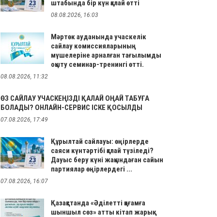
штабында бір күн қалай өтті
08.08.2026, 16:03
Мәртөк ауданында учаскелік
сайлау комиссияларының
мүшелеріне арналған тағылымды
оқыту семинар-тренингі өтті.
08.08.2026, 11:32
ӨЗ САЙЛАУ УЧАСКЕҢІЗДІ ҚАЛАЙ ОҢАЙ ТАБУҒА
БОЛАДЫ? ОНЛАЙН-СЕРВИС ІСКЕ ҚОСЫЛДЫ
07.08.2026, 17:49
Құрылтай сайлауы: өңірлерде
саяси күнтәртібі қалай түзіледі?
Дауыс беру күні жақындаған сайын
партиялар өңірлердегі ...
07.08.2026, 16:07
Қазақстанда «Әділетті қоғамға
шыншыл сөз» атты кітап жарық