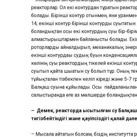
реакторлар. Ол екі контурдан тұратын реакто
болады. Бірінші контур отынмен, яғни уранм
14, екінші контур бірінші контурды суыта­тын
болғандықтан осы екі контурдың суы бір-бі
алмастырғыштармен байла­нысты болады. Екін
роторларды айналдыр­ып, механикалық энерг
екін­ші контурдағы судың буын конден­сация­
көлі­нің суы реактордың тікелей екінші кон
суытып қайта шығатын су бол­ып тұр. Оның те
тұйықталған тізбекпен келіп кіреді және 5-7 
Балқаш суына құйылады. Осы пайдала­нылған
салыстырғанда өте аз мөл­шерде болғандықтан
– Демек, реакторда ысытылған су Бал­қаш
тигізбейтіндігі және қауіпсіздігі қалай дә
– Мысалға айтатын болсам, біздің инс­титутта 