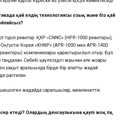
руіне қарсы күреске өз үле­сін қосуға көмектеседі.
тикада қай елдің технологиясы озық және біз қай
 ойлайсыз?
рт түрлі реактор: ҚХР «CNNC» (HPR-1000 реакторы),
 Оңтүстік Корея «KHNP» (APR-1000 мен APR-1400
 реакторы) компаниялары қарастырылып отыр. Бұл
аңдалған. Себебі қауіпсіздігі жағынан өте жоғары
ен уақыт аралығында бірде-бір апатты жағдай
де расталған.
шешілген жағдайда сарапшылар, мемлекеттік
әсер етеді? Олардың денсаулығына қаупі жоқ па,