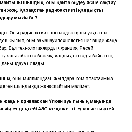
лмайтыны шындық, оны қайта өңдеу және сақтау
йған жоқ. Қазақстан радиоактивті қалдықты
дыру мүмкін бе?
ады. Осы радиоактивті шығынды­ларды уақытша
ей қылып, оны за­ман­ауи технология негізінде жаңа
 бар. Бұл технологияларды Франция, Ресей
 туралы айтатын болсақ, қалдық отынды бай­ы­тып,
 дайындауға болады.
нша, оны миллиондаған жылдарға көміп тастаймыз
і деген шындыққа жан­ас­пайтын мәлімет.
не жақын орналасқан Үлкен ауылының маңында
інің су деңгейі АЭС-ке қажетті сұранысты өтей
лып отырған реакторлардың типі су-сулы