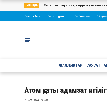
Экологиялық керуен, форум және саяси с
МАҢЫЗДЫ
Басты бет
Газет туралы
Байланыс
Жарн
ЖАҢАЛЫҚТАР
САЯСАТ
А
Атом қуаты адамзат игілі
17.09.2024, 16:30