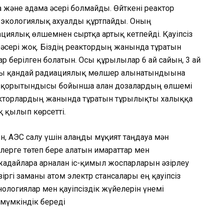
 және адамға әсері болмайды. Өйт­кені реактор
ғы экологиялық ахуалды құртпайды. Оның
циялық өлшемнен сыртқа артық кетпейді. Қауіпсіз
рі әсері жоқ. Біздің реактордың жанында тұратын
 берілген болатын. Осы құрылғылар 6 ай сайын, 3 ай
янды қандай радиациялық мөлшер алынатын­дығына
ің қорытындысы бойынша алған дозалардың өлшемі
еакторлардың жанында тұратын тұрғылықты халыққа
қ қылып көрсетті.
н, АЭС салу үшін алаңды мұқият таңдауға мән
лерге төтеп бере алатын ғимараттар мен
дайларға арналған іс-қимыл жоспарларын әзірлеу
іргі за­ман­ғы атом электр стансалары ең қауіпсіз
нологиялар мен қауіпсіздік жүйелерін үнемі
 мүмкіндік береді