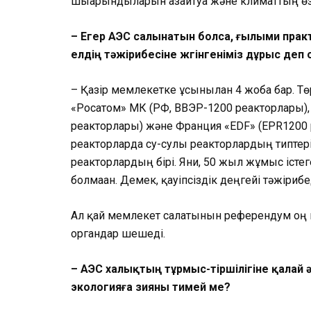
шығарындыларын азайтуға және кли­маттың өзге
– Егер АЭС салынатын болса, ғылыми прак­
елдің тәжірибесіне жүгінгеніміз дұ­рыс деп
– Қазір мемлекетке ұсынылған 4 жоба бар. Тө
«Росатом» МК (РФ, ВВЭР-1200 реакторлары),
реакторлары) және Франция «EDF» (EPR1200
реакторларда су-сулы реакторлардың типтері т
реакторлардың бірі. Яғни, 50 жыл жұмыс істег
болмаған. Демек, қауіпсіздік деңгейі тәжірибе
Ал қай мемлекет салатынын референдум оң 
органдар шешеді.
– АЭС халықтың тұрмыс-тіршілігіне қалай 
экологияға зияны тимей ме?