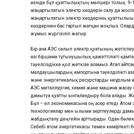
өзінде бұл қуаттылықтың мөлшері толық 9-1
жаңартылатын электр көздерін салу да жоспа
жаңартылатын электр көздерінің қуаттылығы 
көздерінен бас тартып жатқан жоқпыз. Олар
жұмыс жүргізіліп жатыр.
Бір ғана АЭС салып электр қуатының жетіс­пе
өзі біршама тұтын­у­­шылық қажеттілікті қам
тәуелсіз­дікке қол жеткізе аламыз. Атап айтс
малдаушылардың импортына тәуел­ді­лікті азайту
және энергетикалық ресурстарды неғұрлым ик
АЭС ме­тал­лургия, химия және машина жасау 
дамытуға қуатты ынталандыру бола алады. Ж
Бұл – ел экономикасына оң­ әсер етеді. Атом
технологиялар мен ғылыми зерт­теулерді дамы
жабдықталу деңгейін арттырады. Одан бөлек
Себебі атом энергетикасы төмен көміртекті бо