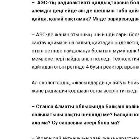
– АЭС-тің радиоактивті қалдықтарсыз бо
әлемдік деңгейде әлі де шешімін таба қо
қайда, қалай сақтамақ? Мүлде зарарсыздан
– АЭС-де жанған отынның шығынды­лары бол
сақтау қоймасына салып, қайтадан өңделетінд
отын ретінде пайдалануға болатын мүмкіндік
мемлекеттері пайдаланып келеді. Техноло­гия
қайтадан отын ретінде 4 буын реакторларына
Ал экологтердің, «жасылдардың» айтуы бойы
және радиация қоршаған ортаға әсерін тигізед
– Станса Алматы облысында Балқаш көлі
салынатыны нақты шешілді ме? Балқаш көл
ала ма? Су сапасына әсері бола ма?
– Жоғарыдай айтқанымыздай, жаңа қарастыры