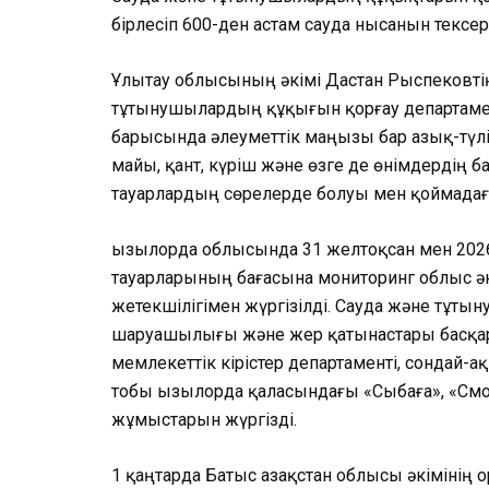
бірлесіп 600-ден астам сауда нысанын тексер
Ұлытау облысының әкімі Дастан Рыспековті
тұтынушылардың құқығын қорғау департамен
барысында әлеуметтік маңызы бар азық-түлік 
майы, қант, күріш және өзге де өнімдердің ба
тауарлардың сөрелерде болуы мен қоймадағ
Қызылорда облысында 31 желтоқсан мен 2026
тауарларының бағасына мониторинг облыс ә
жетекшілігімен жүргізілді. Сауда және тұт
шаруашылығы және жер қатынастары басқарм
мемлекеттік кірістер департаменті, сондай-
тобы Қызылорда қаласындағы «Сыбаға», «Смо
жұмыстарын жүргізді.
1 қаңтарда Батыс Қазақстан облысы әкімінің