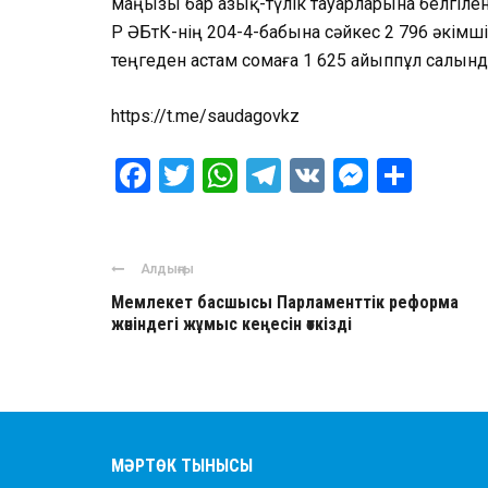
маңызы бар азық-түлік тауарларына белгілен
ҚР ӘҚБтК-нің 204-4-бабына сәйкес 2 796 әкім
теңгеден астам сомаға 1 625 айыппұл салынд
https://t.me/saudagovkz
Facebook
Twitter
WhatsApp
Telegram
VK
Messen
Отпр
Алдыңғы
Мемлекет басшысы Парламенттік реформа
жөніндегі жұмыс кеңесін өткізді
МӘРТӨК ТЫНЫСЫ