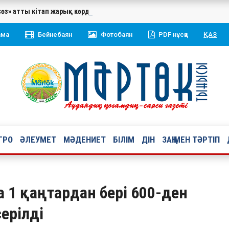
сөз» атты кітап жарық көрді. Жинаққа Қазақстан Республикасының 
ама
Бейнебаян
Фотобаян
PDF нұсқа
ҚАЗ
ГРО
ӘЛЕУМЕТ
МӘДЕНИЕТ
БІЛІМ
ДІН
ЗАҢ МЕН ТӘРТІП
а 1 қаңтардан бері 600-ден
ерілді