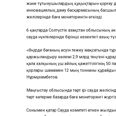
және тұтынушылардың құқықтарын қорғау де
инновациялық даму басқармасының басшылығ
желілерінде баға мониторингін өткізді.
6 қаңтарда Солтүстік Қазақстан облысының ә
сауда нүктелерінде бірінші кезектегі азық-тү
«Өңірде бағаның өсуін тежеу мақсатында тұ
қаржыландыру көлемі 2,9 млрд теңгені құра
қала халқының үш айлық қажеттілігінің 50 па
қорлары шамамен 12 мың тоннаны құрайды», –
Нұрмұхамбетов.
Маңғыстау облысында төрт ірі сауда желісін
төрт көтерме базарда баға мониторингі жүргіз
Сонымен қатар Сауда комитеті өткен жылд