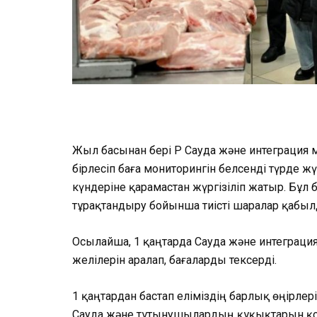
Жыл басынан бері ҚР Сауда және интеграция 
бірлесіп баға мониторингін белсенді түрде ж
күндеріне қарамастан жүргізіліп жатыр. Бұл 
тұрақтандыру бойынша тиісті шаралар қабылд
Осылайша, 1 қаңтарда Сауда және интеграция
желілерін аралап, бағаларды тексерді.
1 қаңтардан бастап еліміздің барлық өңірлері
Сауда және тұтынушылардың құқықтарын қор