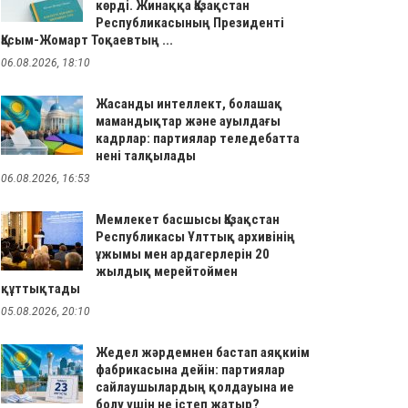
көрді. Жинаққа Қазақстан
Республикасының Президенті
Қасым-Жомарт Тоқаевтың ...
06.08.2026, 18:10
Жасанды интеллект, болашақ
мамандықтар және ауылдағы
кадрлар: партиялар теледебатта
нені талқылады
06.08.2026, 16:53
Мемлекет басшысы Қазақстан
Республикасы Ұлттық архивінің
ұжымы мен ардагерлерін 20
жылдық мерейтоймен
құттықтады
05.08.2026, 20:10
Жедел жәрдемнен бастап аяқкиім
фабрикасына дейін: партиялар
сайлаушылардың қолдауына ие
болу үшін не істеп жатыр?