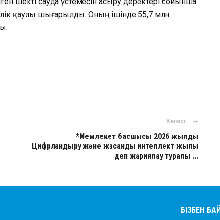
ген шекті сауда үстемесін асыру деректері бойынша
шілік қаулы шығарылды. Оның ішінде 55,7 млн
ы.
ger
авить
Келесі
*Мемлекет басшысы 2026 жылды
Цифрландыру және жасанды интеллект жылы
деп жариялау туралы ...
БІЗБЕН Б