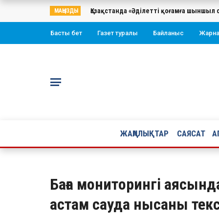
Қазақстанда «Әділетті қоғамға шыншыл 
МАҢЫЗДЫ
Басты бет
Газет туралы
Байланыс
Жарн
ЖАҢАЛЫҚТАР
САЯСАТ
А
Баға мониторингі аясынд
астам сауда нысаны текс