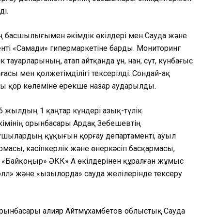
ді.
ң басшылығымен әкімдік өкілдері мен Сауда және
ті «Самади» гипермаркетіне барды. Мониторинг
тауарларының, атап айтқанда ұн, нан, сүт, күнбағыс
ғасы мен қолжетімділігі тексерілді. Сондай-ақ
ы қор көлеміне ерекше назар аударылды.
 жылдың 1 қаңтар күндері азық-түлік
кімінің орынбасары Ардақ Зебешевтің
ынушылардың құқығын қорғау департаменті, ауыл
асы, кәсіпкерлік және өнеркәсіп басқармасы,
ақ «Байқоңыр» ӘКК» АҚ өкілдерінен құралған жұмыс
лл» және «Қызылорда» сауда желілерінде тексеру
 орынбасары Қалияр Айтмұхамбетов облыстық Сауда