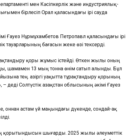
партаменті мен Кәсіпкерлік және индустриялық-
ымен бірлесіп Орал қаласындағы ірі сауда
кімі Ғауез Нұрмұхамбетов Петропавл қаласындағы ірі
лік тауарларының бағасын жеке өзі тексерді.
рақтандыру қоры жұмыс істейді. Өткен жылы оның
ды, шамамен 13 мың тонна өнім сатып алынды. Бұл
йызына тең. Қазіргі уақытта тұрақтандыру қорының
 деді Солтүстік Қазақстан облысының әкімі Ғауез
де, оннан астам үй маңындағы дүкенде, сондай-ақ
ілді.
ың қорытындысын шығарды. 2025 жылы әлеуметтік