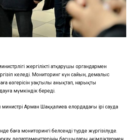
министрлігі жергілікті атқарушы органдармен
үргізіп келеді. Мониторинг күн сайын, демалыс
баға өзгерісін уақтылы анықтап, нарықты
ауға мүмкіндік береді.
 министрі Арман Шаққалиев елордадағы ірі сауда
нде баға мониторингі белсенді түрде жүргізілуде.
ғау департаменттерінің басшылары әкімдіктермен