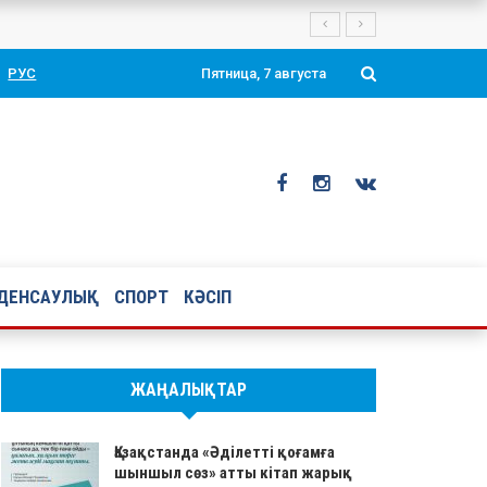
Президенті Қасым-Жомарт Тоқаевтың таңдаулы ой-тұжырымдары мен қ
РУС
Пятница, 7 августа
ДЕНСАУЛЫҚ
СПОРТ
КӘСІП
ЖАҢАЛЫҚТАР
Қазақстанда «Әділетті қоғамға
шыншыл сөз» атты кітап жарық