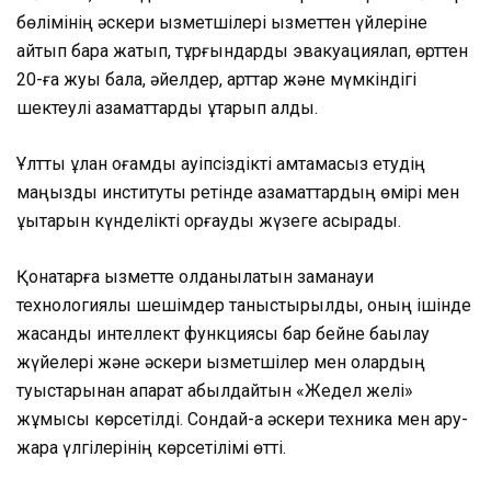
бөлімінің әскери қызметшілері қызметтен үйлеріне
қайтып бара жатып, тұрғындарды эвакуациялап, өрттен
20-ға жуық бала, әйелдер, қарттар және мүмкіндігі
шектеулі азаматтарды құтқарып қалды.
Ұлттық ұлан қоғамдық қауіпсіздікті қамтамасыз етудің
маңызды институты ретінде азаматтардың өмірі мен
құқықтарын күнделікті қорғауды жүзеге асырады.
Қонақтарға қызметте қолданылатын заманауи
технологиялық шешімдер таныстырылды, оның ішінде
жасанды интеллект функциясы бар бейне бақылау
жүйелері және әскери қызметшілер мен олардың
туыстарынан ақпарат қабылдайтын «Жедел желі»
жұмысы көрсетілді. Сондай-ақ әскери техника мен қару-
жарақ үлгілерінің көрсетілімі өтті.