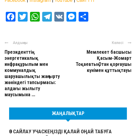
Facebook
|
Instagram
|
YouTube
|
Сайт ГП
Facebook
Twitter
WhatsApp
Telegram
VK
Messenger
Отправить
Алдыңғы
Келесі
Президенттің
Мемлекет басшысы
энергетикалық
Қасым-Жомарт
инфрақұрылым мен
Тоқаевтың Отан қорғаушы
коммуналдық
күнімен құттықтауы
шаруашылықты жаңғырту
жөніндегі тапсырмасы:
алдағы жылыту
маусымына ...
ЖАҢАЛЫҚТАР
ӨЗ САЙЛАУ УЧАСКЕҢІЗДІ ҚАЛАЙ ОҢАЙ ТАБУҒА