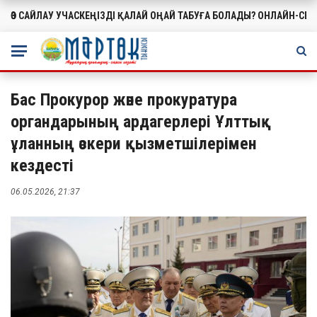
ӨЗ САЙЛАУ УЧАСКЕҢІЗДІ ҚАЛАЙ ОҢАЙ ТАБУҒА БОЛАДЫ? ОНЛАЙН-СЕ
МАҢЫЗДЫ
Бас Прокурор және прокуратура
органдарының ардагерлері Ұлттық
ұланның әскери қызметшілерімен
кездесті
06.05.2026, 21:37