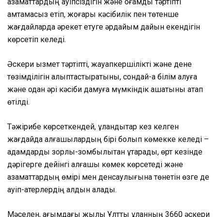
азаматтардың қауіпсіздігін және қоғамдық тәртіпті
қамтамасыз етіп, жоғары кәсібилік пен төтенше
жағдайларда әрекет етуге әрдайым дайын екендігін
көрсетіп келеді.
Әскери қызмет тәртіпті, жауапкершілікті және дене
төзімділігін қалыптастыратыны, сондай-ақ білім алуға
және одан әрі кәсіби дамуға мүмкіндік ашатыны атап
өтілді.
Тәжірибе көрсеткендей, ұландықтар кез келген
жағдайда алғашқылардың бірі болып көмекке келеді –
адамдарды зорлық-зомбылықтан құтқарады, өрт кезінде
дәрігерге дейінгі алғашқы көмек көрсетеді және
азаматтардың өмірі мен денсаулығына төнетін өзге де
қауіп-қатерлердің алдын алады.
Мәселен, ағымдағы жылы Ұлттық ұланның 3660 әскери