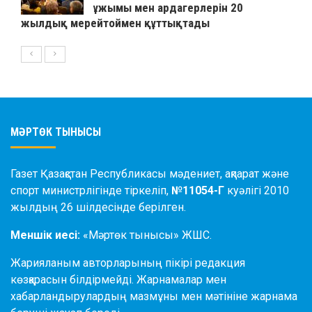
ұжымы мен ардагерлерін 20
жылдық мерейтоймен құттықтады
МӘРТӨК ТЫНЫСЫ
Газет Қазақстан Республикасы мәдениет, ақпарат және
спорт министрлігінде тіркеліп,
№11054-Г
куәлігі 2010
жылдың 26 шілдесінде берілген.
Меншік иесі:
«Мәртөк тынысы» ЖШС.
Жарияланым авторларының пікірі редакция
көзқарасын білдірмейді. Жарнамалар мен
хабарландырулардың мазмұны мен мәтініне жарнама