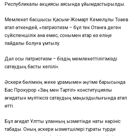
Республикалық акциясы аясында ұйымдастырылды.
Мемлекет басшысы Қасым-Жомарт Кемелұлы Тоқаев
атап өткендей, «патриотизм – бұл тек Отанға деген
сүйіспеншілік қана емес, сонымен қатар өз еліңе
пайдалы болуға ұмтылу.
Дәл осы патриотизм – біздің мемлекеттілігімізді
сақтаудың басты кепілі».
Әскери бөлімнің жеке құрамымен әңгіме барысында
Бас Прокурор «Заң мен Тәртіп» конституциялық
қағидатын мүлтіксіз сақтаудың маңыздылығында атап
өтті.
Бұл қағидат Ұлттық ұланның қызметінде нақты көрініс
табады. Оның әскери қызметшілері тұрақты түрде