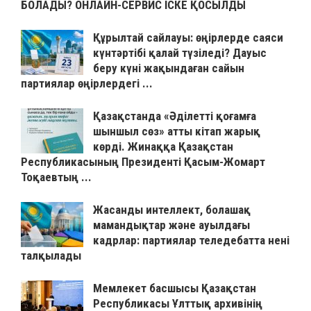
БОЛАДЫ? ОНЛАЙН-СЕРВИС ІСКЕ ҚОСЫЛДЫ
Құрылтай сайлауы: өңірлерде саяси
күнтәртібі қалай түзіледі? Дауыс
беру күні жақындаған сайын
партиялар өңірлердегі ...
Қазақстанда «Әділетті қоғамға
шыншыл сөз» атты кітап жарық
көрді. Жинаққа Қазақстан
Республикасының Президенті Қасым-Жомарт
Тоқаевтың ...
Жасанды интеллект, болашақ
мамандықтар және ауылдағы
кадрлар: партиялар теледебатта нені
талқылады
Мемлекет басшысы Қазақстан
Республикасы Ұлттық архивінің