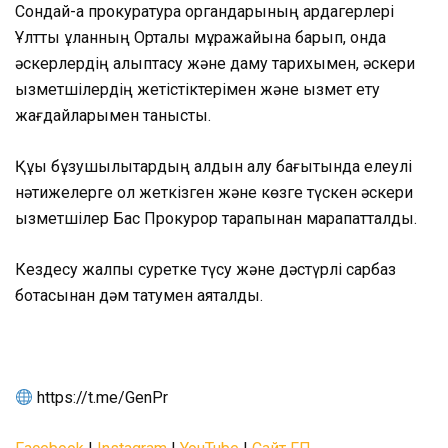
Сондай-ақ прокуратура органдарының ардагерлері
Ұлттық ұланның Орталық мұражайына барып, онда
әскерлердің қалыптасу және даму тарихымен, әскери
қызметшілердің жетістіктерімен және қызмет ету
жағдайларымен танысты.
Құқық бұзушылықтардың алдын алу бағытында елеулі
нәтижелерге қол жеткізген және көзге түскен әскери
қызметшілер Бас Прокурор тарапынан марапатталды.
Кездесу жалпы суретке түсу және дәстүрлі сарбаз
ботқасынан дәм татумен аяқталды.
https://t.me/GenPr