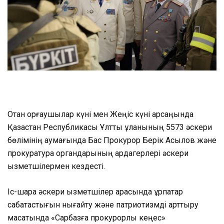
Отан қорғаушылар күні мен Жеңіс күні қарсаңында
Қазақстан Республикасы Ұлттық ұланының 5573 әскери
бөлімінің аумағында Бас Прокурор Берік Асылов және
прокуратура органдарының ардагерлері әскери
қызметшілермен кездесті.
Іс-шара әскери қызметшілер арасында ұрпақтар
сабақтастығын нығайту және патриотизмді арттыру
мақсатында «Сарбазға прокурорлық кеңес»