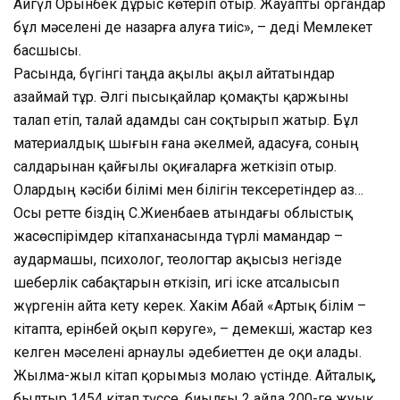
Айгүл Орынбек дұрыс көтеріп отыр. Жауапты органдар
бұл мәселені де назарға алуға тиіс», – деді Мемлекет
басшысы.
Расында, бүгінгі таңда ақылы ақыл айтатындар
азаймай тұр. Әлгі пысықайлар қомақты қаржыны
талап етіп, талай адамды сан соқтырып жатыр. Бұл
материалдық шығын ғана әкелмей, адасуға, соның
салдарынан қайғылы оқиғаларға жеткізіп отыр.
Олардың кәсіби білімі мен білігін тексеретіндер аз…
Осы ретте біздің С.Жиенбаев атындағы облыстық
жасөспірімдер кітапханасында түрлі мамандар –
аудармашы, психолог, теологтар ақысыз негізде
шеберлік сабақтарын өткізіп, игі іске атсалысып
жүргенін айта кету керек. Хакім Абай «Артық білім –
кітапта, ерінбей оқып көруге», – демекші, жастар кез
келген мәселені арнаулы әдебиеттен де оқи алады.
Жылма-жыл кітап қорымыз молаю үстінде. Айталық,
былтыр 1454 кітап түссе, биылғы 2 айда 200-ге жуық