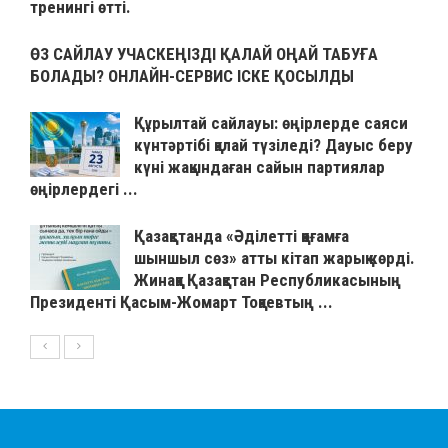
тренингі өтті.
ӨЗ САЙЛАУ УЧАСКЕҢІЗДІ ҚАЛАЙ ОҢАЙ ТАБУҒА
БОЛАДЫ? ОНЛАЙН-СЕРВИС ІСКЕ ҚОСЫЛДЫ
Құрылтай сайлауы: өңірлерде саяси
күнтәртібі қалай түзіледі? Дауыс беру
күні жақындаған сайын партиялар
өңірлердегі ...
Қазақстанда «Әділетті қоғамға
шыншыл сөз» атты кітап жарық көрді.
Жинаққа Қазақстан Республикасының
Президенті Қасым-Жомарт Тоқаевтың ...