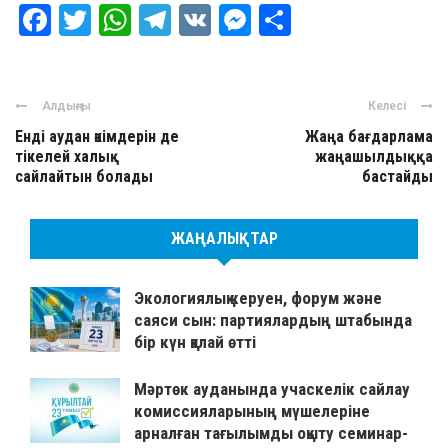
Facebook
Twitter
WhatsApp
Telegram
VK
Messenger
Отправить
Алдыңғы
Келесі
Енді аудан әкімдерін де
Жаңа бағдарлама
тікелей халық
жаңашылдыққа
сайлайтын болады
бастайды
ЖАҢАЛЫҚТАР
Экологиялық керуен, форум және
саяси сын: партиялардың штабында
бір күн қалай өтті
Мәртөк ауданында учаскелік сайлау
комиссияларының мүшелеріне
арналған тағылымды оқыту семинар-