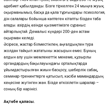
әдебиет қабылданды. Бізге тіркелген 24 мыңға жуық
оқырманымыз, басқа да қала тұрғындары психология,
дін салалары бойынша көптеген кітапты бізден таба
алады. Қазірдің өзінде қызметімізге сұраныс
айтарлықтай. Демалыс күндері 200-ден астам
оқырман келеді.
Әсіресе, жастар білместікпен, аңғалдықпен тура
жолдан тайқып жататыны жасырын емес. Бұның
алдын алу үшін мемлекеттік мекеме, құзырлы
органдардың бақылауындағы орталықтарда
ұйымдастырылған жиын-басқосу, шеберлік сабақ,
семинар-тренингтерге қатысып, кәсіби мамандардың
кеңесіне жүгінген жөн. Бізде өткізілетін шаралар –
соның бір көрінісі.
Ақтөбе қаласы.