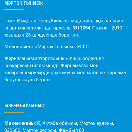
МӘРТӨК ТЫНЫСЫ
Газет Қазақстан Республикасы мәдениет, ақпарат және
спорт министрлігінде тіркеліп,
№11054-Г
куәлігі 2010
жылдың 26 шілдесінде берілген.
Меншік иесі:
«Мәртөк тынысы» ЖШС.
Жарияланым авторларының пікірі редакция
көзқарасын білдірмейді. Жарнамалар мен
хабарландырулардың мазмұны мен мәтініне жарнама
беруші жауап береді.
БІЗБЕН БАЙЛАНЫС
Мекен-жайы:
ҚР, Ақтөбе облысы, Мәртөк ауданы,
030600, Мәртөк селосы, Жамбыл 83