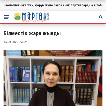
Экологиялық керуен, форум және саяси сын: партиялардың штабында
МАҢЫЗДЫ
Білместік жарға жығады
15.03.2025, 14:59