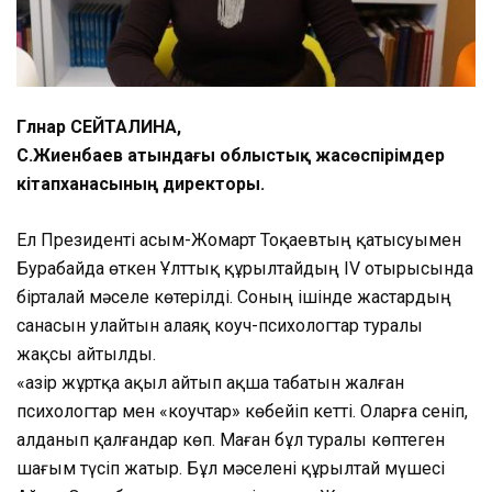
Гүлнар СЕЙТАЛИНА,
С.Жиенбаев атындағы облыстық жасөспірімдер
кітапханасының директоры.
Ел Президенті Қасым-Жомарт Тоқаевтың қатысуымен
Бурабайда өткен Ұлттық құрылтайдың IV отырысында
бірталай мәселе көтерілді. Соның ішінде жастардың
санасын улайтын алаяқ коуч-психологтар туралы
жақсы айтылды.
«Қазір жұртқа ақыл айтып ақша табатын жалған
психологтар мен «коучтар» көбейіп кетті. Оларға сеніп,
алданып қалғандар көп. Маған бұл туралы көптеген
шағым түсіп жатыр. Бұл мәселені құрылтай мүшесі