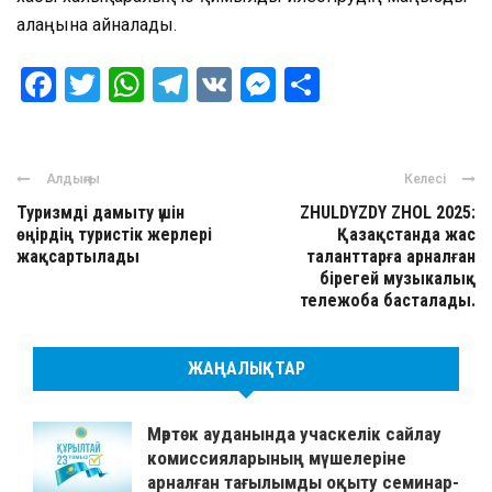
алаңына айналады.
Facebook
Twitter
WhatsApp
Telegram
VK
Messenger
Отправить
Алдыңғы
Келесі
Туризмді дамыту үшін
ZHULDYZDY ZHOL 2025:
өңірдің туристік жерлері
Қазақстанда жас
жақсартылады
таланттарға арналған
бірегей музыкалық
тележоба басталады.
ЖАҢАЛЫҚТАР
Мәртөк ауданында учаскелік сайлау
комиссияларының мүшелеріне
арналған тағылымды оқыту семинар-