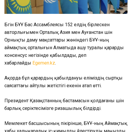
Бүгін БҰҰ Бас Ассамблеясы 152 елдің бірлескен
авторлығымен Орталық Азия мен Ауғанстан үшін
Орнықты даму мақсаттары жөніндегі БҰҰ-ның
аймақтық орталығын Алматыда ашу туралы қарарды
консенсус негізінде қабылдады, деп
хабарлайды
Egemen.kz
.
Ақорда бұл қарардың қабылдануы еліміздің сыртқы
саясаттағы айтулы жетістігі екенін атап өтті.
Президент Қазақстанның бастамасын қолдағаны үшін
барлық серіктесімізге ризашылық білдірді
.
Мемлекет басшысының пікірінше, БҰҰ-ның Аймақтық
хабы халықаралық іс-қимылды үйлестірудің маңызды