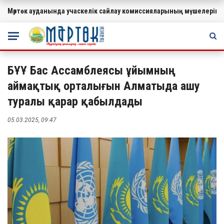
Мәртөк ауданында учаскелік сайлау комиссияларының мүшелеріне
МАҢЫЗДЫ
БҰҰ Бас Ассамблеясы ұйымның
аймақтық орталығын Алматыда ашу
туралы қарар қабылдады
05.03.2025, 09:47