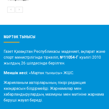
МӘРТӨК ТЫНЫСЫ
Газет Қазақстан Республикасы мәдениет, ақпарат және
спорт министрлігінде тіркеліп,
№11054-Г
куәлігі 2010
жылдың 26 шілдесінде берілген.
Меншік иесі:
«Мәртөк тынысы» ЖШС.
Жарияланым авторларының пікірі редакция
көзқарасын білдірмейді. Жарнамалар мен
хабарландырулардың мазмұны мен мәтініне жарнама
беруші жауап береді.