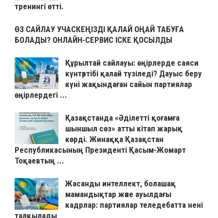
тренингі өтті.
ӨЗ САЙЛАУ УЧАСКЕҢІЗДІ ҚАЛАЙ ОҢАЙ ТАБУҒА
БОЛАДЫ? ОНЛАЙН-СЕРВИС ІСКЕ ҚОСЫЛДЫ
Құрылтай сайлауы: өңірлерде саяси
күнтәртібі қалай түзіледі? Дауыс беру
күні жақындаған сайын партиялар
өңірлердегі ...
Қазақстанда «Әділетті қоғамға
шыншыл сөз» атты кітап жарық
көрді. Жинаққа Қазақстан
Республикасының Президенті Қасым-Жомарт
Тоқаевтың ...
Жасанды интеллект, болашақ
мамандықтар және ауылдағы
кадрлар: партиялар теледебатта нені
талқылады