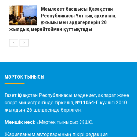
Мемлекет басшысы Қазақстан
Республикасы Ұлттық архивінің
ұжымы мен ардагерлерін 20
жылдық мерейтоймен құттықтады
МӘРТӨК ТЫНЫСЫ
Газет Қазақстан Республикасы мәдениет, ақпарат және
спорт министрлігінде тіркеліп,
№11054-Г
куәлігі 2010
жылдың 26 шілдесінде берілген.
Меншік иесі:
«Мәртөк тынысы» ЖШС.
Жарияланым авторларының пікірі редакция