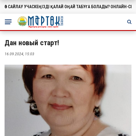
ӨЗ САЙЛАУ УЧАСКЕҢІЗДІ ҚАЛАЙ ОҢАЙ ТАБУҒА БОЛАДЫ? ОНЛАЙН-СЕ
МАҢЫЗДЫ
Дан новый старт!
16.09.2024, 15:03