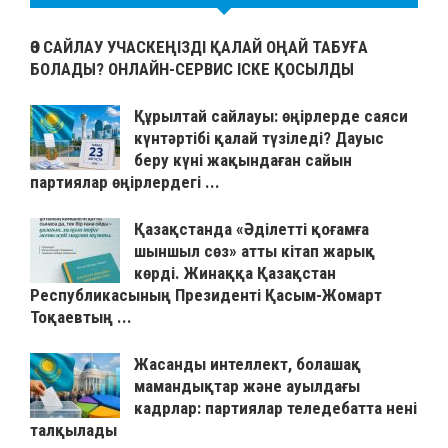
ӨЗ САЙЛАУ УЧАСКЕҢІЗДІ ҚАЛАЙ ОҢАЙ ТАБУҒА
БОЛАДЫ? ОНЛАЙН-СЕРВИС ІСКЕ ҚОСЫЛДЫ
Құрылтай сайлауы: өңірлерде саяси
күнтәртібі қалай түзіледі? Дауыс
беру күні жақындаған сайын
партиялар өңірлердегі ...
Қазақстанда «Әділетті қоғамға
шыншыл сөз» атты кітап жарық
көрді. Жинаққа Қазақстан
Республикасының Президенті Қасым-Жомарт
Тоқаевтың ...
Жасанды интеллект, болашақ
мамандықтар және ауылдағы
кадрлар: партиялар теледебатта нені
талқылады