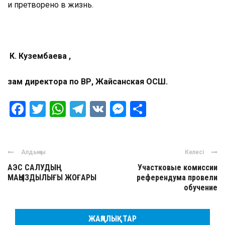
и претворено в жизнь.
К. Кузембаева ,
зам директора по ВР, Жайсанская ОСШ.
Facebook
Twitter
WhatsApp
Telegram
VK
Messenger
Отправить
Алдыңғы
Келесі
АЭС САЛУДЫҢ
Участковые комиссии
МАҢЫЗДЫЛЫҒЫ ЖОҒАРЫ
референдума провели
обучение
ЖАҢАЛЫҚТАР