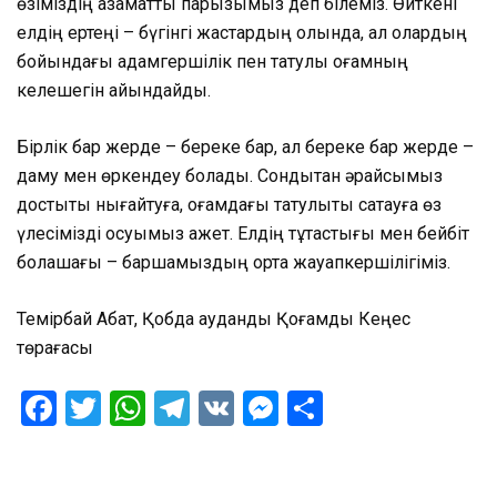
өзіміздің азаматтық парызымыз деп білеміз. Өйткені
елдің ертеңі – бүгінгі жастардың қолында, ал олардың
бойындағы адамгершілік пен татулық қоғамның
келешегін айқындайды.
Бірлік бар жерде – береке бар, ал береке бар жерде –
даму мен өркендеу болады. Сондықтан әрқайсымыз
достықты нығайтуға, қоғамдағы татулықты сақтауға өз
үлесімізді қосуымыз қажет. Елдің тұтастығы мен бейбіт
болашағы – баршамыздың ортақ жауапкершілігіміз.
Темірбай Абат, Қобда аудандық Қоғамдық Кеңес
төрағасы
Facebook
Twitter
WhatsApp
Telegram
VK
Messenger
Отправить