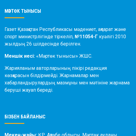
МӘРТӨК ТЫНЫСЫ
Газет Қазақстан Республикасы мәдениет, ақпарат және
спорт министрлігінде тіркеліп,
№11054-Г
куәлігі 2010
жылдың 26 шілдесінде берілген.
Меншік иесі:
«Мәртөк тынысы» ЖШС.
Жарияланым авторларының пікірі редакция
көзқарасын білдірмейді. Жарнамалар мен
хабарландырулардың мазмұны мен мәтініне жарнама
беруші жауап береді.
БІЗБЕН БАЙЛАНЫС
Мекен-жайы:
ҚР, Ақтөбе облысы, Мәртөк ауданы,