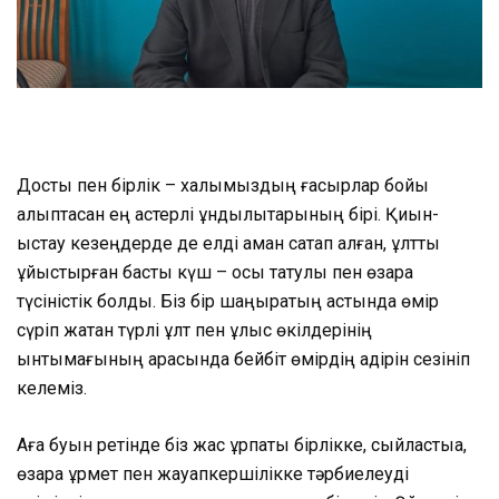
Достық пен бірлік – халқымыздың ғасырлар бойы
қалыптасқан ең қастерлі құндылықтарының бірі. Қиын-
қыстау кезеңдерде де елді аман сақтап қалған, ұлтты
ұйыстырған басты күш – осы татулық пен өзара
түсіністік болды. Біз бір шаңырақтың астында өмір
сүріп жатқан түрлі ұлт пен ұлыс өкілдерінің
ынтымағының арқасында бейбіт өмірдің қадірін сезініп
келеміз.
Аға буын ретінде біз жас ұрпақты бірлікке, сыйластыққа,
өзара құрмет пен жауапкершілікке тәрбиелеуді