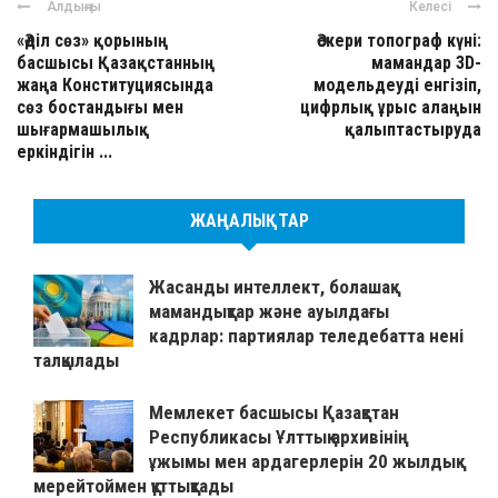
Алдыңғы
Келесі
«Әділ сөз» қорының
Әскери топограф күні:
басшысы Қазақстанның
мамандар 3D-
жаңа Конституциясында
модельдеуді енгізіп,
сөз бостандығы мен
цифрлық ұрыс алаңын
шығармашылық
қалыптастыруда
еркіндігін ...
ЖАҢАЛЫҚТАР
Жасанды интеллект, болашақ
мамандықтар және ауылдағы
кадрлар: партиялар теледебатта нені
талқылады
Мемлекет басшысы Қазақстан
Республикасы Ұлттық архивінің
ұжымы мен ардагерлерін 20 жылдық
мерейтоймен құттықтады