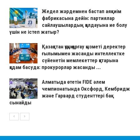
Жедел жәрдемнен бастап аяқкиім
фабрикасына дейін: партиялар
сайлаушылардың қолдауына ие болу
үшін не істеп жатыр?
Қазақстан құқық қорғау қызметі деректер
ғылымымен жасанды интеллектке
сүйенетін мемлекеттер қатарына
қадам басуда: прокурорлар жасанды ...
Алматыда өтетін FIDE әлем
чемпионатында Оксфорд, Кембридж
және Гарвард студенттері бақ
сынайды