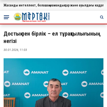
Жасанды интеллект, болашақ мамандықтар және ауылдағы кадрлар
МАҢЫЗДЫ
Достық пен бірлік – ел тұрақтылығының
негізі
30.01.2026, 11:03