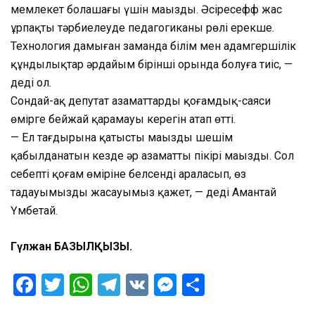
мемлекет болашағы үшін маңызды. Әсіресефф жас
ұрпақты тәрбиелеуде педагогиканың рөлі ерекше.
Технология дамыған заманда білім мен адамгершілік
құндылықтар әрдайым бірінші орында болуға тиіс, —
деді ол.
Сондай-ақ депутат азаматтардың қоғамдық-саяси
өмірге бейжай қарамауы керегін атап өтті.
— Ел тағдырына қатысты маңызды шешім
қабылданатын кезде әр азаматтың пікірі маңызды. Сол
себепті қоғам өміріне белсенді араласып, өз
таңдауымызды жасауымыз қажет, — деді Амантай
Үмбетай.
Гүлжан БАЗЫЛҚЫЗЫ.
Facebook
Twitter
WhatsApp
Telegram
VK
Messenger
Отправить