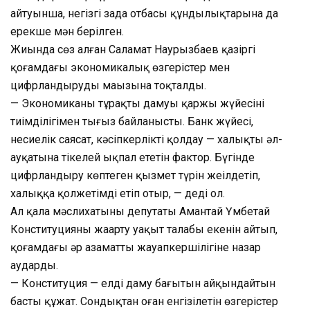
айтуынша, негізгі заңда отбасы құндылықтарына да
ерекше мән берілген.
Жиында сөз алған Саламат Наурызбаев қазіргі
қоғамдағы экономикалық өзгерістер мен
цифрландырудың маңызына тоқталды.
— Экономиканың тұрақты дамуы қаржы жүйесінің
тиімділігімен тығыз байланысты. Банк жүйесі,
несиелік саясат, кәсіпкерлікті қолдау — халықтың әл-
ауқатына тікелей ықпал ететін фактор. Бүгінде
цифрландыру көптеген қызмет түрін жеңілдетіп,
халыққа қолжетімді етіп отыр, — деді ол.
Ал қала мәслихатының депутаты Амантай Үмбетай
Конституцияны жаңарту уақыт талабы екенін айтып,
қоғамдағы әр азаматтың жауапкершілігіне назар
аударды.
— Конституция — елдің даму бағытын айқындайтын
басты құжат. Сондықтан оған енгізілетін өзгерістер