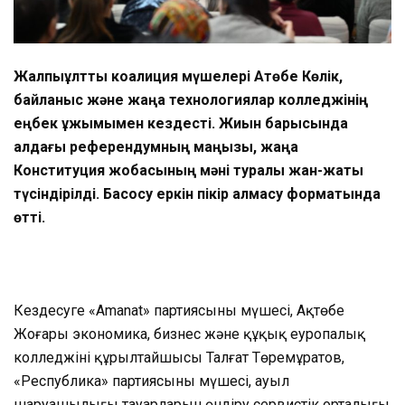
Жалпыұлттық коалиция мүшелері Ақтөбе Көлік,
байланыс және жаңа технологиялар колледжінің
еңбек ұжымымен кездесті. Жиын барысында
алдағы референдумның маңызы, жаңа
Конституция жобасының мәні туралы жан-жақты
түсіндірілді. Басқосу еркін пікір алмасу форматында
өтті.
Кездесуге «Amanat» партиясының мүшесі, Ақтөбе
Жоғары экономика, бизнес және құқық еуропалық
колледжінің құрылтайшысы Талғат Төремұратов,
«Республика» партиясының мүшесі, ауыл
шаруашылығы тауарларын өндіру сервистік орталығы