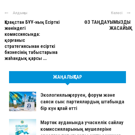
Алдыңғы
Келесі
Қазақстан БҰҰ-ның Есірткі
ӨЗ ТАҢДАУЫМЫЗДЫ
жөніндегі
ЖАСАЙЫҚ!
комиссиясында:
қорғаныс
стратегиясынан есірткі
бизнесінің табыстарына
жаһандық қарсы ...
ЖАҢАЛЫҚТАР
Экологиялық керуен, форум және
саяси сын: партиялардың штабында
бір күн қалай өтті
Мәртөк ауданында учаскелік сайлау
комиссияларының мүшелеріне