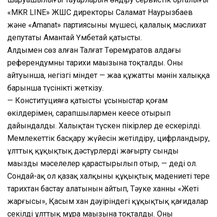
«MKR LINE» ЖШС директоры Саламат Наурызбаев
және «Amanat» партиясының мүшесі, қалалық мәслихат
депутаты Амантай Үмбетай қатысты.
Алдымен сөз алған Талғат Төремұратов алдағы
референдумның тарихи маңызына тоқталды. Оның
айтуынша, негізгі міндет — жаңа құжаттың мәнін халыққа
барынша түсінікті жеткізу.
— Конституцияға қатысты ұсыныстар қоғам
өкілдерімен, сарапшылармен кеңесе отырып
дайындалды. Халықтан түскен пікірлер де ескерілді.
Мемлекеттік басқару жүйесін жетілдіру, цифрландыру,
ұлттық құқықтық дәстүрлерді жаңғырту сынды
маңызды мәселелер қарастырылып отыр, — деді ол.
Сондай-ақ ол қазақ халқының құқықтық мәдениеті терең
тарихтан бастау алатынын айтып, Тәуке ханның «Жеті
жарғысы», Қасым хан дәуіріндегі құқықтық қағидалар
секілді ұлттық мұра маңызына тоқталды. Оның