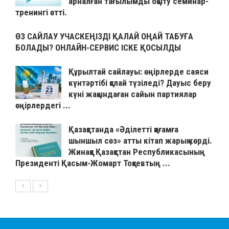
арналған тағылымды оқыту семинар-
тренингі өтті.
ӨЗ САЙЛАУ УЧАСКЕҢІЗДІ ҚАЛАЙ ОҢАЙ ТАБУҒА
БОЛАДЫ? ОНЛАЙН-СЕРВИС ІСКЕ ҚОСЫЛДЫ
Құрылтай сайлауы: өңірлерде саяси
күнтәртібі қалай түзіледі? Дауыс беру
күні жақындаған сайын партиялар
өңірлердегі ...
Қазақстанда «Әділетті қоғамға
шыншыл сөз» атты кітап жарық көрді.
Жинаққа Қазақстан Республикасының
Президенті Қасым-Жомарт Тоқаевтың ...