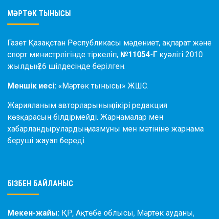
МӘРТӨК ТЫНЫСЫ
Газет Қазақстан Республикасы мәдениет, ақпарат және
спорт министрлігінде тіркеліп,
№11054-Г
куәлігі 2010
жылдың 26 шілдесінде берілген.
Меншік иесі:
«Мәртөк тынысы» ЖШС.
Жарияланым авторларының пікірі редакция
көзқарасын білдірмейді. Жарнамалар мен
хабарландырулардың мазмұны мен мәтініне жарнама
беруші жауап береді.
БІЗБЕН БАЙЛАНЫС
Мекен-жайы:
ҚР, Ақтөбе облысы, Мәртөк ауданы,