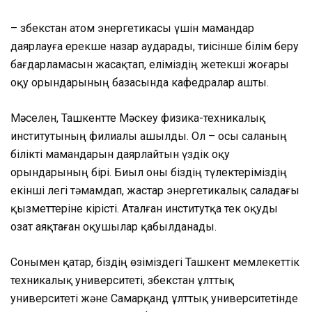
– Өзбекстан атом энергетикасы үшін мамандар
даярлауға ерекше назар аударады, тиісінше білім беру
бағдарламасын жасақтап, еліміздің жетекші жоғары
оқу орындарының базасында кафедралар ашты.
Мәселен, Ташкентте Мәскеу физика-техникалық
институтының филиалы ашылды. Ол – осы саланың
білікті мамандарын даярлайтын үздік оқу
орындарының бірі. Биыл оны біздің түлектеріміздің
екінші легі тәмамдап, жастар энергетикалық саладағы
қызметтеріне кірісті. Аталған институтқа тек оқуды
озат аяқтаған оқушылар қабылданады.
Сонымен қатар, біздің өзіміздегі Ташкент мемлекеттік
техникалық университеті, Өзбекстан ұлттық
университеті және Самарқанд ұлттық университетінде