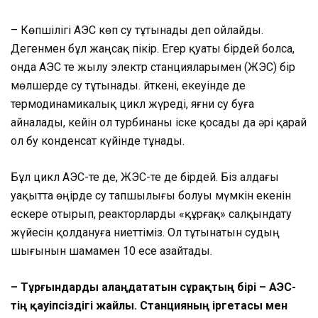
– Көпшілігі АЭС көп су тұтынады деп ойлайды.
Дегенмен бұл жаңсақ пікір. Егер қуаты бірдей болса,
онда АЭС те жылу электр станцияларымен (ЖЭС) бір
мөлшерде су тұтынады. Өйткені, екеуінде де
термодинамикалық цикл жүреді, яғни су буға
айналады, кейін ол турбинаны іске қосады да әрі қарай
ол бу конденсат күйінде тұнады.
Бұл цикл АЭС-те де, ЖЭС-те де бірдей. Біз алдағы
уақытта өңірде су тапшылығы болуы мүмкін екенін
ескере отырып, реакторларды «құрғақ» салқындату
жүйесін қолдануға ниеттіміз. Ол тұтынатын судың
шығынын шамамен 10 есе азайтады.
– Тұрғындарды алаңдататын сұрақтың бірі – АЭС-
тің қауіпсіздігі жайлы. Станцияның іргетасы мен