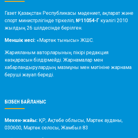
Газет Қазақстан Республикасы мәдениет, ақпарат және
спорт министрлігінде тіркеліп,
№11054-Г
куәлігі 2010
жылдың 26 шілдесінде берілген.
Меншік иесі:
«Мәртөк тынысы» ЖШС.
Жарияланым авторларының пікірі редакция
көзқарасын білдірмейді. Жарнамалар мен
хабарландырулардың мазмұны мен мәтініне жарнама
беруші жауап береді.
БІЗБЕН БАЙЛАНЫС
Мекен-жайы:
ҚР, Ақтөбе облысы, Мәртөк ауданы,
030600, Мәртөк селосы, Жамбыл 83