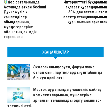
Өнер орталығында
Интернеттегі бұқаралық
Астанада өткен бесінші
ақпарат құралдарының
Дүниежүзілік
30%-дан астамы атом
көшпенділер
электр станцияларының
ойындарының
құрылысына арналған
жүлдегерлеріне
облыстық әкімдік
тарапынан ...
ЖАҢАЛЫҚТАР
Экологиялық керуен, форум және
саяси сын: партиялардың штабында
бір күн қалай өтті
Мәртөк ауданында учаскелік сайлау
комиссияларының мүшелеріне
арналған тағылымды оқыту семинар-
тренингі өтті.