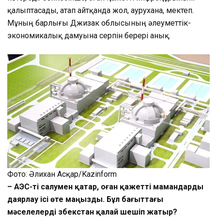
қалыптасады, атап айтқанда жол, аурухана, мектеп.
Мұның барлығы Джизак облысының әлеуметтік-
экономикалық дамуына серпін берері анық.
Фото: Әлихан Асқар/Kazinform
– АЭС-ті салумен қатар, оған қажетті мамандарды
даярлау ісі өте маңызды. Бұл бағыттағы
мәселелерді Өзбекстан қалай шешіп жатыр?