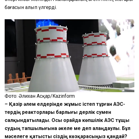
бағасын алып үлгерді.
Фото: Әлихан Асқар/Kazinform
– Қазір әлем елдерінде жұмыс істеп тұрған АЭС-
тердің реакторлары барлығы дерлік сумен
салқындатылады. Осы орайда көпшілік АЭС тұщы
судың тапшылығына әкеле ме деп алаңдаулы. Бұл
мәселеге қатысты сіздің көзқарасыңыз қандай?