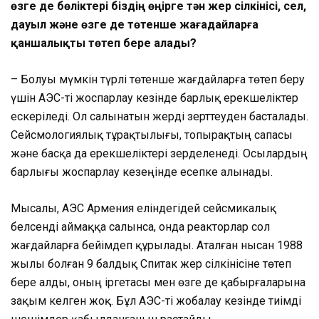
өзге де бөліктері біздің өңірге тән жер сілкінісі, сел,
дауыл және өзге де төтенше жағадайларға
қаншалықты төтеп бере алады?
– Болуы мүмкін түрлі төтенше жағдайларға төтеп беру
үшін АЭС-ті жоспарлау кезінде барлық ерекшеліктер
ескеріледі. Ол салынатын жерді зерттеуден басталады.
Сейсмологиялық тұрақтылығы, топырақтың сапасы
және басқа да ерекшеліктері зерделенеді. Осылардың
барлығы жоспарлау кезеңінде есепке алынады.
Мысалы, АЭС Армения еліндегідей сейсмикалық
белсенді аймаққа салынса, онда реакторлар сол
жағдайларға бейімдеп құрылады. Аталған нысан 1988
жылы болған 9 балдық Спитак жер сілкінісіне төтеп
бере алды, оның іргетасы мен өзге де қабырғаларына
зақым келген жоқ. Бұл АЭС-ті жобалау кезінде тиімді