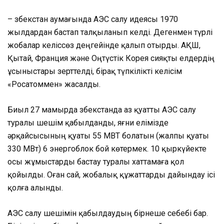
– Өзбекстан аумағында АЭС салу идеясы 1970
жылдардан бастап талқыланып келді. Дегенмен түрлі
жобалар келіссөз деңгейінде қалып отырды. АҚШ,
Қытай, Франция және Оңтүстік Корея сияқты елдердің
ұсыныстары зерттелді, бірақ түпкілікті келісім
«Росатоммен» жасалды.
Биыл 27 мамырда Өзбекстанда аз қуатты АЭС салу
туралы шешім қабылданды, яғни елімізде
әрқайсысының қуаты 55 МВТ болатын (жалпы қуаты
330 МВт) 6 энергоблок бой көтермек. 10 қыркүйекте
осы жұмыстарды бастау туралы хаттамаға қол
қойылды. Оған сай, жобалық құжаттарды дайындау ісі
қолға алынды.
АЭС салу шешімін қабылдаудың бірнеше себебі бар.