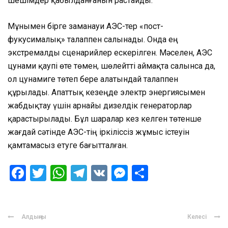
шешімдер қабылданғанын растайды.
Мұнымен бірге заманауи АЭС-тер «пост-
фукусималық» талаппен салынады. Онда ең
экстремалды сценарийлер ескерілген. Мәселен, АЭС
цунами қаупі өте төмен, шөлейтті аймақта салынса да,
ол цунамиге төтеп бере алатындай талаппен
құрылады. Апаттық кезеңде электр энергиясымен
жабдықтау үшін арнайы дизелдік генераторлар
қарастырылады. Бұл шаралар кез келген төтенше
жағдай сәтінде АЭС-тің іркіліссіз жұмыс істеуін
қамтамасыз етуге бағытталған.
Facebook
Twitter
WhatsApp
Telegram
VK
Messenger
Отправить
Алдыңғы
Келесі