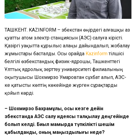
ТАШКЕНТ. KAZINFORM – Өзбекстан өңірдегі алғашқы аз
қуатты атом электр станциясын (АЭС) салуға кірісті.
Қазіргі уақытта құрылыс алаңы дайындалып, жобалау
жұмыстары басталды. Осы орайда
Kazinform
тілшісі
белгілі өзбекстандық физик-ядрошы, Ташкенттегі
Ұлттық ядролық зерттеу университеті филиалының
оқытушысы Шохмирзо Умаровтан сұхбат алып, АЭС-
ке қатысты көптің көкейінде жүрген сұрақтарды
қойып көрді.
– Шохмирзо Бахрамұлы, осы кезге дейін
Өзбекстанда АЭС салу идеясы талқылау деңгейінде
болып келді. Биыл мамырда түпкілікті шешім
қабылданды, оның маңыздылығы неде?