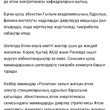
де атом энегретикасы кафедраларын аштық.
Бұған қоса, Өзбекстан Ғылым академиясының Ядролық
физика институты кадрларды даярлауда маңызды рөл
атқарады, онда зерттеулер жүргізіледі, тәжірибелік
сабақтар өтеді.
Шетелде білім алуға ниетті жастар үшін де жағдай
жасалған. Корея, Қытай, АҚШ және Ресейде оқып
жүрген өзбекстандықтар аз емес. Сонымен қоса,
мамандарымыз шетелдерге тәжірибе алмасуға барып
тұрады.
Кейбір мамандар «Росатом» салып жатқан атом
электр станцияларының құрылыс барысына
қатысады. Өзбекстанның атом энергетикасы
саласындағы мамандарды даярлау стратегиясы Атом
энергиясы жөніндегі халықаралық агенттіктің жоғары