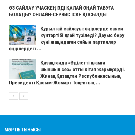
ӨЗ САЙЛАУ УЧАСКЕҢІЗДІ ҚАЛАЙ ОҢАЙ ТАБУҒА
БОЛАДЫ? ОНЛАЙН-СЕРВИС ІСКЕ ҚОСЫЛДЫ
Құрылтай сайлауы: өңірлерде саяси
күнтәртібі қалай түзіледі? Дауыс беру
күні жақындаған сайын партиялар
өңірлердегі ...
Қазақстанда «Әділетті қоғамға
шыншыл сөз» атты кітап жарық көрді.
Жинаққа Қазақстан Республикасының
Президенті Қасым-Жомарт Тоқаевтың ...
МӘРТӨК ТЫНЫСЫ