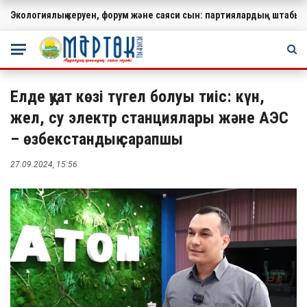
Экологиялық керуен, форум және саяси сын: партиялардың штабында
МАҢЫЗДЫ
Елде қуат көзі түгел болуы тиіс: күн,
жел, су электр станциялары және АЭС
– өзбекстандық сарапшы
27.09.2024, 15:56