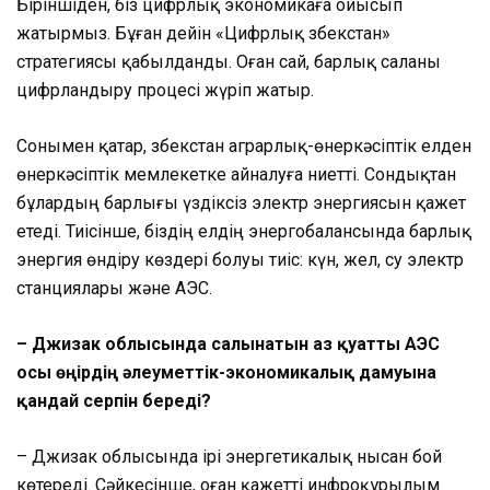
Біріншіден, біз цифрлық экономикаға ойысып
жатырмыз. Бұған дейін «Цифрлық Өзбекстан»
стратегиясы қабылданды. Оған сай, барлық саланы
цифрландыру процесі жүріп жатыр.
Сонымен қатар, Өзбекстан аграрлық-өнеркәсіптік елден
өнеркәсіптік мемлекетке айналуға ниетті. Сондықтан
бұлардың барлығы үздіксіз электр энергиясын қажет
етеді. Тиісінше, біздің елдің энергобалансында барлық
энергия өндіру көздері болуы тиіс: күн, жел, су электр
станциялары және АЭС.
– Джизак облысында салынатын аз қуатты АЭС
осы өңірдің әлеуметтік-экономикалық дамуына
қандай серпін береді?
– Джизак облысында ірі энергетикалық нысан бой
көтереді. Сәйкесінше, оған қажетті инфроқұрылым