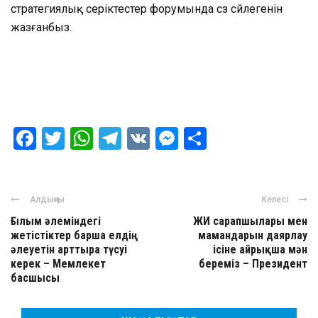
стратегиялық серіктестер форумында сөз сөйлегенін
жазғанбыз.
Facebook
Twitter
WhatsApp
Telegram
VK
Messenger
Отправить
Алдыңғы
Келесі
Ғылым әлеміндегі
ЖИ сарапшылары мен
жетістіктер барша елдің
мамандарын даярлау
әлеуетін арттыра түсуі
ісіне айрықша мән
керек – Мемлекет
береміз – Президент
басшысы