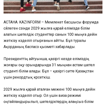
АСТАНА. KAZINFORM – Мемлекет басшысы форумда
сөйлеген сөзінде 2029 жылға қарай елімізде білім
алатын шетелдік студенттер санын 100 мыңға дейін
жеткізу көзделіп отырғанын айтты. Бұл туралы
Ақорданың баспасөз қызметі хабарлады.
Президенттің айтуынша, қазіргі кезде еліміздің
жоғары оқу орындарында 31 мыңнан астам шетел
студенті білім алады. Бұл – қазіргі сәтте Қазақстан
үшін рекордтық көрсеткіш.
2029 жылға қарай аталған межені 100 мыңға дейін
жеткізу көзделіп отыр. Ол үшін виза режимі
оңтайландырылып, шетелдіктердің алаңсыз білім