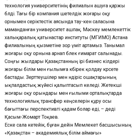
технология университетінің филиалын ашуға қаржы
бөлді. Тағы бір компания шетелдік жоғары оқу
орнымен серіктестік аясында тау-кен саласына
маманданған университет ашпақ. Мәскеу мемлекеттік
халықаралық қатынастар институты (МГИМО) Астана
филиалының қызметіне зор үміт артамыз. Танымал
жоғары оқу орнына арнап бөлек ғимарат салынады.
Соңғы жылдары Қазақстанның ірі бизнес өкілдері
жоғары білім мен ғылымға көбірек қолдау көрсете
бастады. Зерттеушілер мен өндіріс ошақтарының
ықпалдастық жүйесі қалыптасып келеді. Жетекші
жоғары оқу орындары мен ғылыми орталықтарда
технологиялық трансфер кеңселерін құру осы
бағыттағы перспективті қадам болар еді, – деді
Қасым-Жомарт Тоқаев.
Еске сала кетейік, бұған дейін Мемлекет басшысының
«Қазақстан – академиялық білім аймағы»