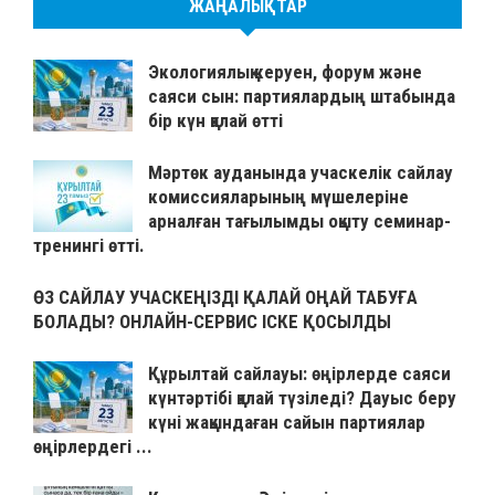
ЖАҢАЛЫҚТАР
Экологиялық керуен, форум және
саяси сын: партиялардың штабында
бір күн қалай өтті
Мәртөк ауданында учаскелік сайлау
комиссияларының мүшелеріне
арналған тағылымды оқыту семинар-
тренингі өтті.
ӨЗ САЙЛАУ УЧАСКЕҢІЗДІ ҚАЛАЙ ОҢАЙ ТАБУҒА
БОЛАДЫ? ОНЛАЙН-СЕРВИС ІСКЕ ҚОСЫЛДЫ
Құрылтай сайлауы: өңірлерде саяси
күнтәртібі қалай түзіледі? Дауыс беру
күні жақындаған сайын партиялар
өңірлердегі ...