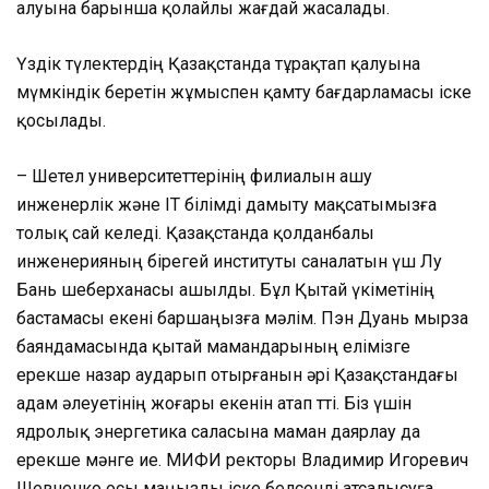
алуына барынша қолайлы жағдай жасалады.
Үздік түлектердің Қазақстанда тұрақтап қалуына
мүмкіндік беретін жұмыспен қамту бағдарламасы іске
қосылады.
– Шетел университеттерінің филиалын ашу
инженерлік және IT білімді дамыту мақсатымызға
толық сай келеді. Қазақстанда қолданбалы
инженерияның бірегей институты саналатын үш Лу
Бань шеберханасы ашылды. Бұл Қытай үкіметінің
бастамасы екені баршаңызға мәлім. Пэн Дуань мырза
баяндамасында қытай мамандарының елімізге
ерекше назар аударып отырғанын әрі Қазақстандағы
адам әлеуетінің жоғары екенін атап өтті. Біз үшін
ядролық энергетика саласына маман даярлау да
ерекше мәнге ие. МИФИ ректоры Владимир Игоревич
Шевченко осы маңызды іске белсенді атсалысуға