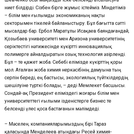
ниет білдірді. Сізбен бірге жұмыс істейміз. Міндетіміз
– білім мен ғылымды экономиканың нақты
секторымен тікелей байланыстыру. Бұл бағытта сәтті
мысалдар бар. Ербол Маратұлы Исақаев баяндағандай,
Қозыбаев университеті мен Аризона университетінің
серіктестігі нәтижесінде күкіртті инновациялық
полимерге айналдыратын озық технология әзірленді.
Бұл – өте қажет жоба. Себебі елімізде күкірттің қоры
мол. Аталған жоба химия өнеркәсібінің дамуына тың
серпін береді, ең бастысы, экологиялық түйткілдердің
шешілуіне түрткі болады, – деді Мемлекет басшысы.
Сондай-ақ Президент еліміздегі жоғары білім мен
университеттегі ғылыми ізденістерге бизнес те
белсенді үлес қоса бастағанын мәлімдеді.
– Мәселен, компанияларымыздың бірі Тараз
қаласында Менделеев атындағы Ресей химия-