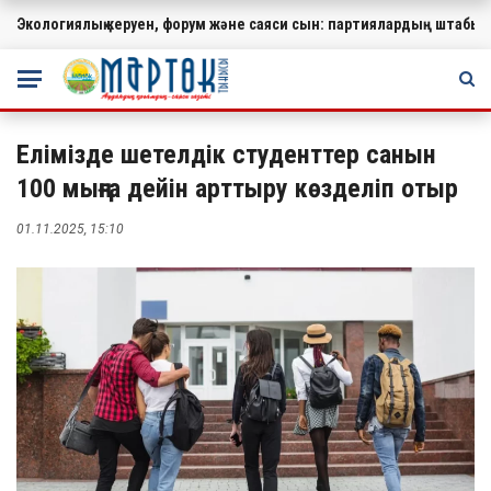
Экологиялық керуен, форум және саяси сын: партиялардың штабында
МАҢЫЗДЫ
Елімізде шетелдік студенттер санын
100 мыңға дейін арттыру көзделіп отыр
01.11.2025, 15:10