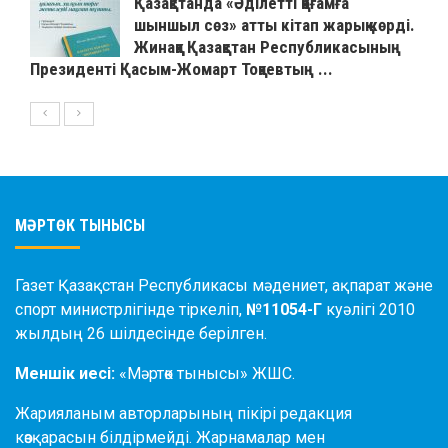
Қазақстанда «Әділетті қоғамға
шыншыл сөз» атты кітап жарық көрді.
Жинаққа Қазақстан Республикасының
Президенті Қасым-Жомарт Тоқаевтың ...
МӘРТӨК ТЫНЫСЫ
Газет Қазақстан Республикасы мәдениет, ақпарат және
спорт министрлігінде тіркеліп,
№11054-Г
куәлігі 2010
жылдың 26 шілдесінде берілген.
Меншік иесі:
«Мәртөк тынысы» ЖШС.
Жарияланым авторларының пікірі редакция
көзқарасын білдірмейді. Жарнамалар мен