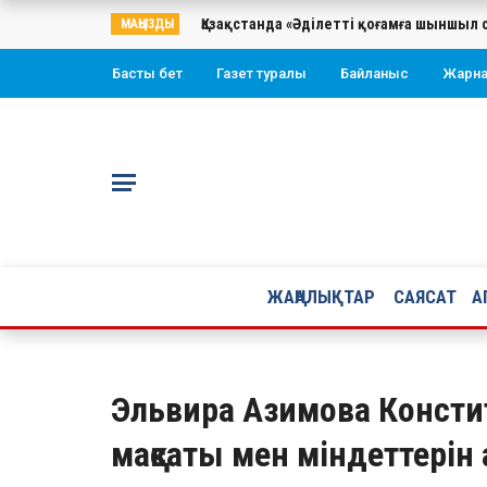
Қазақстанда «Әділетті қоғамға шыншыл 
МАҢЫЗДЫ
Басты бет
Газет туралы
Байланыс
Жарн
ЖАҢАЛЫҚТАР
САЯСАТ
А
Эльвира Азимова Консти
мақсаты мен міндеттерін