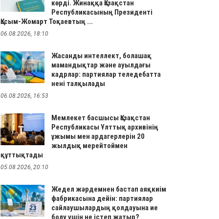
көрді. Жинаққа Қазақстан
Республикасының Президенті
Қасым-Жомарт Тоқаевтың ...
06.08.2026, 18:10
Жасанды интеллект, болашақ
мамандықтар және ауылдағы
кадрлар: партиялар теледебатта
нені талқылады
06.08.2026, 16:53
Мемлекет басшысы Қазақстан
Республикасы Ұлттық архивінің
ұжымы мен ардагерлерін 20
жылдық мерейтоймен
құттықтады
05.08.2026, 20:10
Жедел жәрдемнен бастап аяқкиім
фабрикасына дейін: партиялар
сайлаушылардың қолдауына ие
болу үшін не істеп жатыр?