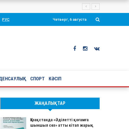
Президенті Қасым-Жомарт Тоқаевтың таңдаулы ой-тұжырымдары мен қ
РУС
Четверг, 6 августа
ДЕНСАУЛЫҚ
СПОРТ
КӘСІП
ЖАҢАЛЫҚТАР
Қазақстанда «Әділетті қоғамға
шыншыл сөз» атты кітап жарық