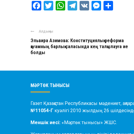
Facebook
Twitter
WhatsApp
Telegram
VK
Messen
Отпр
Алдыңғы
Эльвира Азимова: Конституциялық реформа
қоғамның барлық саласында кең талқылауға ие
болды
МӘРТӨК ТЫНЫСЫ
Газет Қазақстан Республикасы мәдениет, ақпар
№11054-Г
куәлігі 2010 жылдың 26 шілдесінде
Меншік иесі:
«Мәртөк тынысы» ЖШС.