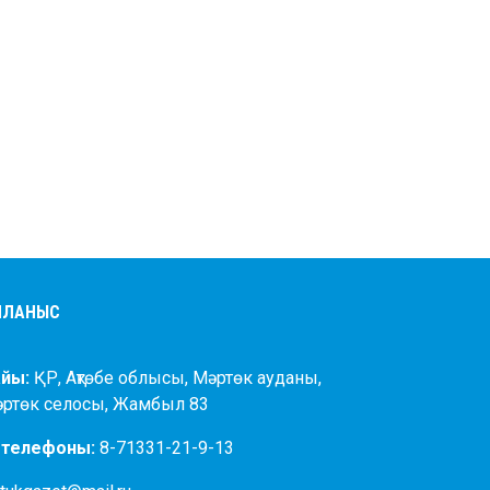
АЙЛАНЫС
йы:
ҚР, Ақтөбе облысы, Мәртөк ауданы,
әртөк селосы, Жамбыл 83
 телефоны:
8-71331-21-9-13