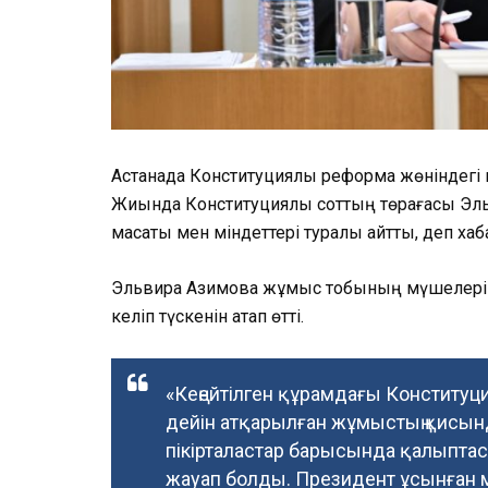
Астанада Конституциялық реформа жөніндегі
Жиында Конституциялық соттың төрағасы Эл
мақсаты мен міндеттері туралы айтты, деп х
Эльвира Азимова жұмыс тобының мүшелеріне
келіп түскенін атап өтті.
«Кеңейтілген құрамдағы Конститу
дейін атқарылған жұмыстың қисынд
пікірталастар барысында қалыпта
жауап болды. Президент ұсынған м