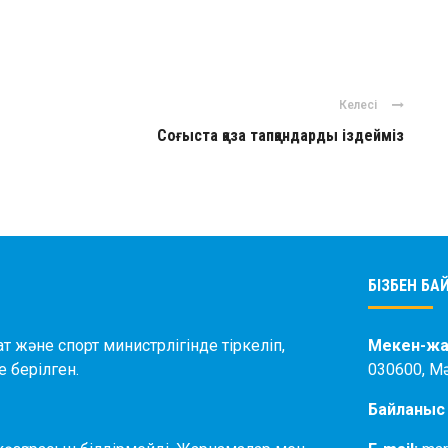
ger
авить
Келесі
Соғыста қаза тапқандарды іздейміз
БІЗБЕН Б
ат және спорт министрлігінде тіркеліп,
Мекен-жа
 берілген.
030600, М
Байланыс