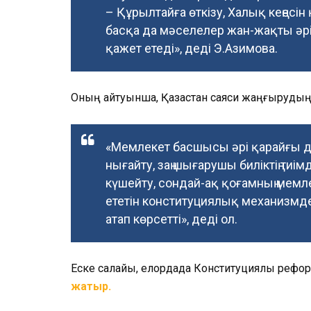
– Құрылтайға өткізу, Халық кеңесі
басқа да мәселелер жан-жақты әр
қажет етеді», деді Э.Азимова.
Оның айтуынша, Қазақстан саяси жаңғырудың
«Мемлекет басшысы әрі қарайғы да
нығайту, заң шығарушы биліктің тиімд
күшейту, сондай-ақ қоғамның мемл
ететін конституциялық механизмде
атап көрсетті», деді ол.
Еске салайық, елордада Конституциялық реф
жатыр.