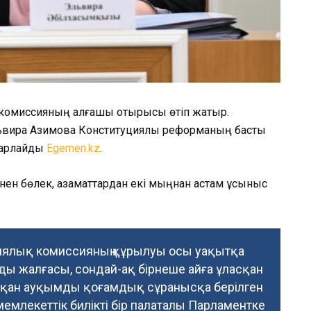
 комиссияның алғашқы отырысы өтіп жатыр.
ьвира Азимова Конституциялық реформаның басты
абарлайды
Egemen.kz
.
н бөлек, азаматтардан екі мыңнан астам ұсыныс
циялық комиссияның құрылуы осы уақытқа
ы жалғасы, сондай-ақ бірнеше айға ұласқан
сқан ауқымды қоғамдық сұранысқа берілген
емлекеттік билікті бір палаталы Парламентке