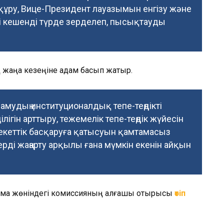
н құру, Вице-Президент лауазымын енгізу және
і кешенді түрде зерделеп, пысықтауды
 жаңа кезеңіне қадам басып жатыр.
мудың институционалдық тепе-теңдікті
ілігін арттыру, тежемелік тепе-теңдік жүйесін
екеттік басқаруға қатысуын қамтамасыз
рді жаңарту арқылы ғана мүмкін екенін айқын
орма жөніндегі комиссияның алғашқы отырысы
өтіп