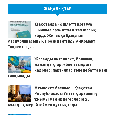
ЖАҢАЛЫҚТАР
Қазақстанда «Әділетті қоғамға
шыншыл сөз» атты кітап жарық
көрді. Жинаққа Қазақстан
Республикасының Президенті Қасым-Жомарт
Тоқаевтың ...
Жасанды интеллект, болашақ
мамандықтар және ауылдағы
кадрлар: партиялар теледебатта нені
талқылады
Мемлекет басшысы Қазақстан
Республикасы Ұлттық архивінің
ұжымы мен ардагерлерін 20
жылдық мерейтоймен құттықтады