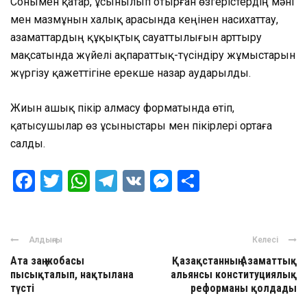
Сонымен қатар, ұсынылып отырған өзгерістердің мәні
мен мазмұнын халық арасында кеңінен насихаттау,
азаматтардың құқықтық сауаттылығын арттыру
мақсатында жүйелі ақпараттық-түсіндіру жұмыстарын
жүргізу қажеттігіне ерекше назар аударылды.
Жиын ашық пікір алмасу форматында өтіп,
қатысушылар өз ұсыныстары мен пікірлері ортаға
салды.
Facebook
Twitter
WhatsApp
Telegram
VK
Messenger
Отправить
Алдыңғы
Келесі
Ата заң жобасы
Қазақстанның Азаматтық
пысықталып, нақтылана
альянсы конституциялық
түсті
реформаны қолдады