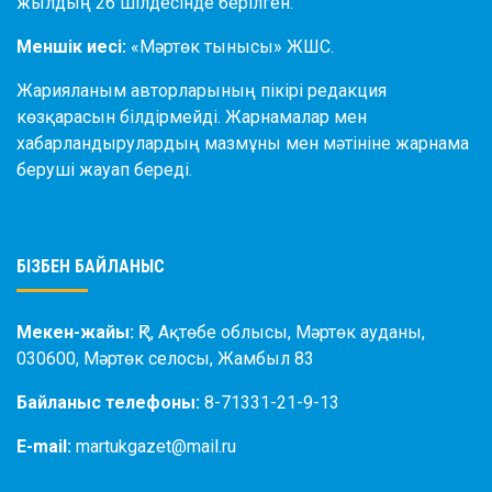
жылдың 26 шілдесінде берілген.
Меншік иесі:
«Мәртөк тынысы» ЖШС.
Жарияланым авторларының пікірі редакция
көзқарасын білдірмейді. Жарнамалар мен
хабарландырулардың мазмұны мен мәтініне жарнама
беруші жауап береді.
БІЗБЕН БАЙЛАНЫС
Мекен-жайы:
ҚР, Ақтөбе облысы, Мәртөк ауданы,
030600, Мәртөк селосы, Жамбыл 83
Байланыс телефоны:
8-71331-21-9-13
E-mail:
martukgazet@mail.ru