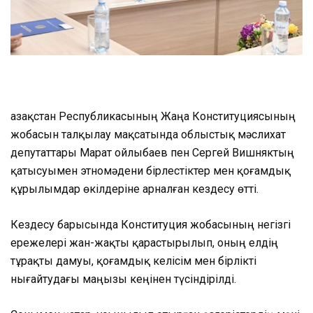
Қазақстан Республикасының Жаңа Конституциясының
жобасын талқылау мақсатында облыстық мәслихат
депутаттары Марат Қойлыбаев пен Сергей Вишняктың
қатысуымен этномәдени бірлестіктер мен қоғамдық
құрылымдар өкілдеріне арналған кездесу өтті.
Кездесу барысында Конституция жобасының негізгі
ережелері жан-жақты қарастырылып, оның елдің
тұрақты дамуы, қоғамдық келісім мен бірлікті
нығайтудағы маңызы кеңінен түсіндірілді.