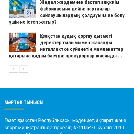
Жедел жәрдемнен бастап аяқкиім
фабрикасына дейін: партиялар
сайлаушылардың қолдауына ие болу
үшін не істеп жатыр?
Қазақстан құқық қорғау қызметі
деректер ғылымымен жасанды
интеллектке сүйенетін мемлекеттер
қатарына қадам басуда: прокурорлар жасанды ...
МӘРТӨК ТЫНЫСЫ
Газет Қазақстан Республикасы мәдениет, ақпарат және
спорт министрлігінде тіркеліп,
№11054-Г
куәлігі 2010