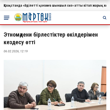
Қазақстанда «Әділетті қоғамға шыншыл сөз» атты кітап жарық к
МАҢЫЗДЫ
Этномәдени бірлестіктер өкілдерімен
кездесу өтті
06.02.2026, 12:19