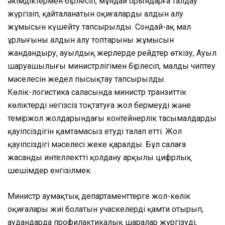
әкімдіктермен бірлесіп, мұндай орындарға талдау
жүргізіп, қайталанатын оқиғалардың алдын алу
жұмысын күшейту тапсырылды. Сондай-ақ мал
ұрлығының алдын алу топтарының жұмысын
жандандыру, ауылдық жерлерде рейдтер өткізу, Ауыл
шаруашылығы министрлігімен бірлесіп, малды чиптеу
мәселесін жедел пысықтау тапсырылды.
Көлік-логистика саласында министр транзиттік
көліктерді негізсіз тоқтатуға жол бермеуді және
теміржол жолдарындағы контейнерлік тасымалдардың
қауіпсіздігін қамтамасыз етуді талап етті. Жол
қауіпсіздігі мәселесі жеке қаралды. Бұл салаға
жасанды интеллектті қолдану арқылы цифрлық
шешімдер енгізілмек.
Министр аумақтық департаменттерге жол-көлік
оқиғалары жиі болатын учаскелерді қамти отырып,
аудандарда профилактикалық шаралар жүргізуді,