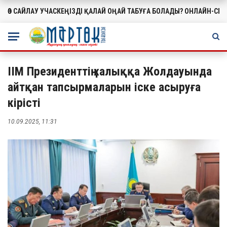
ӨЗ САЙЛАУ УЧАСКЕҢІЗДІ ҚАЛАЙ ОҢАЙ ТАБУҒА БОЛАДЫ? ОНЛАЙН-СЕ
МАҢЫЗДЫ
ІІМ Президенттің халыққа Жолдауында
айтқан тапсырмаларын іске асыруға
кірісті
10.09.2025, 11:31