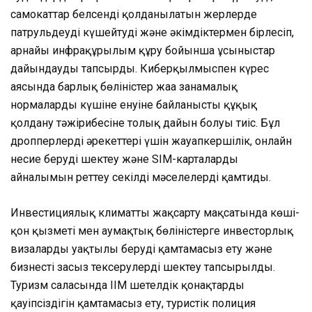
самокаттар белсенді қолданылатын жерлерде
патрульдеуді күшейтуді және әкімдіктермен бірлесіп,
арнайы инфрақұрылым құру бойынша ұсыныстар
дайындауды тапсырды. Киберқылмыспен күрес
аясында барлық бөліністер жаңа заңнамалық
нормалардың күшіне енуіне байланысты құқық
қолдану тәжірибесіне толық дайын болуы тиіс. Бұл
дропперлердің әрекеттері үшін жауапкершілік, онлайн
несие беруді шектеу және SIM-карталардың
айналымын реттеу секілді мәселелерді қамтиды.
Инвестициялық климатты жақсарту мақсатында көші-
қон қызметі мен аумақтық бөліністерге инвесторлық
визаларды уақтылы беруді қамтамасыз ету және
бизнесті заңсыз тексерулерді шектеу тапсырылды.
Туризм саласында ІІМ шетелдік қонақтардың
қауіпсіздігін қамтамасыз ету, туристік полиция