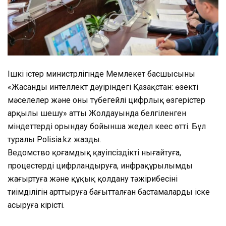
Ішкі істер министрлігінде Мемлекет басшысының
«Жасанды интеллект дәуіріндегі Қазақстан: өзекті
мәселелер және оны түбегейлі цифрлық өзгерістер
арқылы шешу» атты Жолдауында белгіленген
міндеттерді орындау бойынша жедел кеңес өтті. Бұл
туралы Polisia.kz жазды.
Ведомство қоғамдық қауіпсіздікті нығайтуға,
процестерді цифрландыруға, инфрақұрылымды
жаңғыртуға және құқық қолдану тәжірибесінің
тиімділігін арттыруға бағытталған бастамаларды іске
асыруға кірісті.