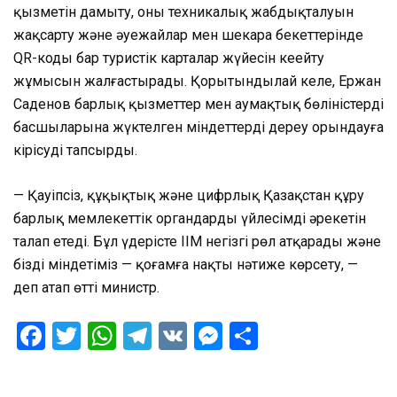
қызметін дамыту, оның техникалық жабдықталуын
жақсарту және әуежайлар мен шекара бекеттерінде
QR-коды бар туристік карталар жүйесін кеңейту
жұмысын жалғастырады. Қорытындылай келе, Ержан
Саденов барлық қызметтер мен аумақтық бөліністердің
басшыларына жүктелген міндеттерді дереу орындауға
кірісуді тапсырды.
— Қауіпсіз, құқықтық және цифрлық Қазақстан құру
барлық мемлекеттік органдардың үйлесімді әрекетін
талап етеді. Бұл үдерісте ІІМ негізгі рөл атқарады және
біздің міндетіміз — қоғамға нақты нәтиже көрсету, —
деп атап өтті министр.
Facebook
Twitter
WhatsApp
Telegram
VK
Messenger
Отправить