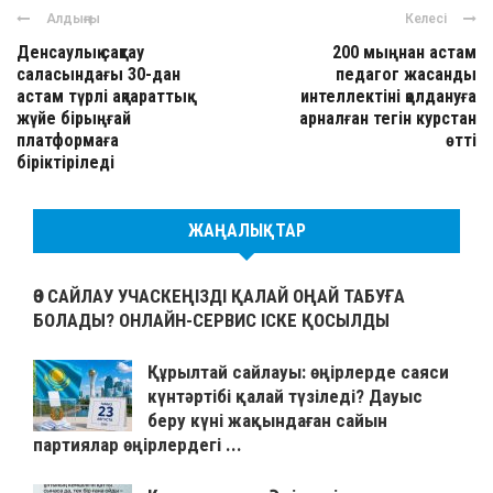
Алдыңғы
Келесі
Денсаулық сақтау
200 мыңнан астам
саласындағы 30-дан
педагог жасанды
астам түрлі ақпараттық
интеллектіні қолдануға
жүйе бірыңғай
арналған тегін курстан
платформаға
өтті
біріктіріледі
ЖАҢАЛЫҚТАР
ӨЗ САЙЛАУ УЧАСКЕҢІЗДІ ҚАЛАЙ ОҢАЙ ТАБУҒА
БОЛАДЫ? ОНЛАЙН-СЕРВИС ІСКЕ ҚОСЫЛДЫ
Құрылтай сайлауы: өңірлерде саяси
күнтәртібі қалай түзіледі? Дауыс
беру күні жақындаған сайын
партиялар өңірлердегі ...