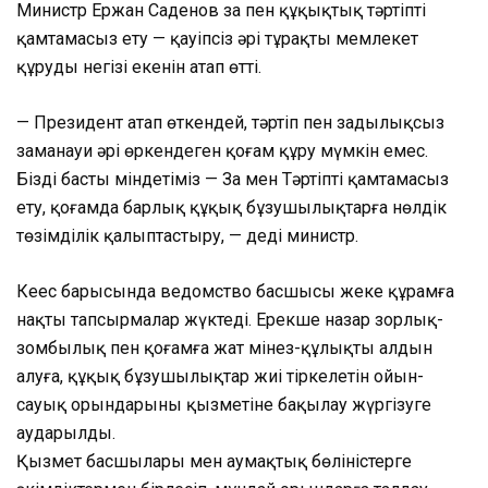
Министр Ержан Саденов заң пен құқықтық тәртіпті
қамтамасыз ету — қауіпсіз әрі тұрақты мемлекет
құрудың негізі екенін атап өтті.
— Президент атап өткендей, тәртіп пен заңдылықсыз
заманауи әрі өркендеген қоғам құру мүмкін емес.
Біздің басты міндетіміз — Заң мен Тәртіпті қамтамасыз
ету, қоғамда барлық құқық бұзушылықтарға нөлдік
төзімділік қалыптастыру, — деді министр.
Кеңес барысында ведомство басшысы жеке құрамға
нақты тапсырмалар жүктеді. Ерекше назар зорлық-
зомбылық пен қоғамға жат мінез-құлықтың алдын
алуға, құқық бұзушылықтар жиі тіркелетін ойын-
сауық орындарының қызметіне бақылау жүргізуге
аударылды.
Қызмет басшылары мен аумақтық бөліністерге