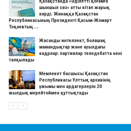
Қазақстанда «Әділетті қоғамға
шыншыл сөз» атты кітап жарық
көрді. Жинаққа Қазақстан
Республикасының Президенті Қасым-Жомарт
Тоқаевтың ...
Жасанды интеллект, болашақ
мамандықтар және ауылдағы
кадрлар: партиялар теледебатта нені
талқылады
Мемлекет басшысы Қазақстан
Республикасы Ұлттық архивінің
ұжымы мен ардагерлерін 20
жылдық мерейтоймен құттықтады