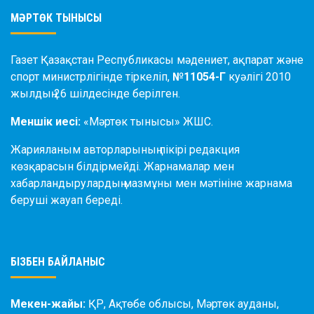
МӘРТӨК ТЫНЫСЫ
Газет Қазақстан Республикасы мәдениет, ақпарат және
спорт министрлігінде тіркеліп,
№11054-Г
куәлігі 2010
жылдың 26 шілдесінде берілген.
Меншік иесі:
«Мәртөк тынысы» ЖШС.
Жарияланым авторларының пікірі редакция
көзқарасын білдірмейді. Жарнамалар мен
хабарландырулардың мазмұны мен мәтініне жарнама
беруші жауап береді.
БІЗБЕН БАЙЛАНЫС
Мекен-жайы:
ҚР, Ақтөбе облысы, Мәртөк ауданы,