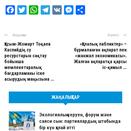
Facebook
Twitter
WhatsApp
Telegram
VK
Messenger
Отправить
Алдыңғы
Келесі
Қасым-Жомарт Тоқаев
«Қалалық пабликтер» –
Каспийдің су
бұрмаланған ақпарат пен
ресурстарын сақтау
«жанжал экономикасы».
бойынша
Жалған ақпаратқа қарсы
мемлекетаралық
іс-қимыл ...
бағдарламаны іске
асырудың маңызына ...
ЖАҢАЛЫҚТАР
Экологиялық керуен, форум және
саяси сын: партиялардың штабында
бір күн қалай өтті