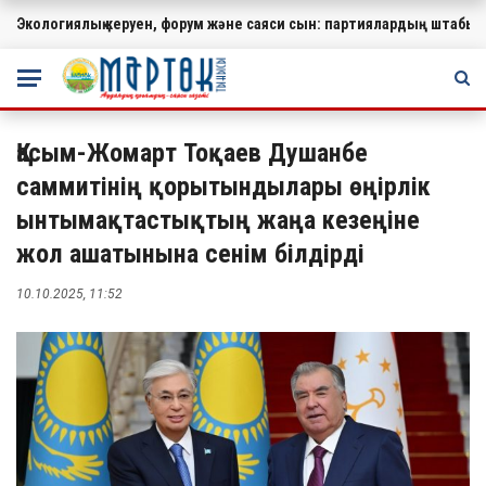
Экологиялық керуен, форум және саяси сын: партиялардың штабында
МАҢЫЗДЫ
Қасым-Жомарт Тоқаев Душанбе
саммитінің қорытындылары өңірлік
ынтымақтастықтың жаңа кезеңіне
жол ашатынына сенім білдірді
10.10.2025, 11:52