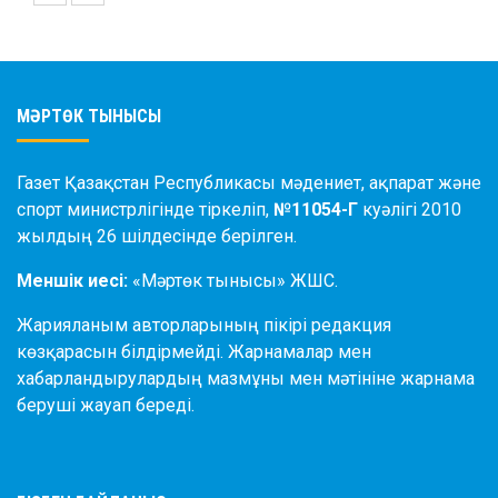
МӘРТӨК ТЫНЫСЫ
Газет Қазақстан Республикасы мәдениет, ақпарат және
спорт министрлігінде тіркеліп,
№11054-Г
куәлігі 2010
жылдың 26 шілдесінде берілген.
Меншік иесі:
«Мәртөк тынысы» ЖШС.
Жарияланым авторларының пікірі редакция
көзқарасын білдірмейді. Жарнамалар мен
хабарландырулардың мазмұны мен мәтініне жарнама
беруші жауап береді.