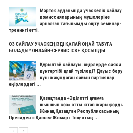
Мәртөк ауданында учаскелік сайлау
комиссияларының мүшелеріне
арналған тағылымды оқыту семинар-
тренингі өтті.
ӨЗ САЙЛАУ УЧАСКЕҢІЗДІ ҚАЛАЙ ОҢАЙ ТАБУҒА
БОЛАДЫ? ОНЛАЙН-СЕРВИС ІСКЕ ҚОСЫЛДЫ
Құрылтай сайлауы: өңірлерде саяси
күнтәртібі қалай түзіледі? Дауыс беру
күні жақындаған сайын партиялар
өңірлердегі ...
Қазақстанда «Әділетті қоғамға
шыншыл сөз» атты кітап жарық көрді.
Жинаққа Қазақстан Республикасының
Президенті Қасым-Жомарт Тоқаевтың ...