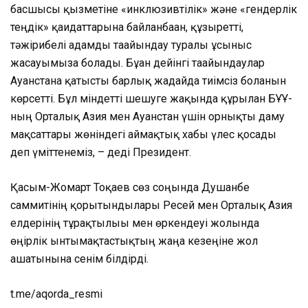
басшысы қызметіне «инклюзивтілік» және «гендерлік
теңдік» қағидаттарына байланбаған, құзыретті,
тәжірибелі адамды тағайындау туралы ұсыныс
жасауымызға болады. Бұған дейінгі тағайындаулар
Ауғанстанға қатысты барлық жағдайда тиімсіз болғанын
көрсетті. Бұл міндетті шешуге жақында құрылған БҰҰ-
ның Орталық Азия мен Ауғанстан үшін орнықты даму
мақсаттары жөніндегі аймақтық хабы үлес қосады
деп үміттенеміз, – деді Президент.
Қасым-Жомарт Тоқаев сөз соңында Душанбе
саммитінің қорытындылары Ресей мен Орталық Азия
елдерінің тұрақтылығы мен өркендеуі жолында
өңірлік ынтымақтастықтың жаңа кезеңіне жол
ашатынына сенім білдірді.
t.me/aqorda_resmi