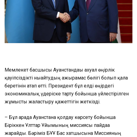
Мемлекет басшысы Ауғанстандағы ахуал өңірлік
қауіпсіздікті нығайтудың ажырамас бөлігі болып қала
беретінін атап өтті. Президент бұл елді өңірдегі
экономикалық үдеріске тарту бойынша үйлестірілген
жұмысты жалғастыру қажеттігін жеткізді.
– Бұл арада Ауғанстанға қолдау көрсету бойынша
Біріккен Ұлттар Ұйымының миссиясы пайдаға
жарайды. Бәріміз БҰҰ Бас хатшысына Миссияның