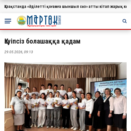
Қазақстанда «Әділетті қоғамға шыншыл сөз» атты кітап жарық к
МАҢЫЗДЫ
Қауіпсіз болашаққа қадам
29.05.2026, 09:13