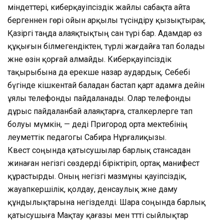
міндеттері, киберқауіпсіздік жайлы сабақта айта
бергеннен гөрі ойын арқылы түсіндіру қызықтырақ.
Қазіргі таңда алаяқтықтың сан түрі бар. Адамдар өз
құқығын білмегендіктен, түрлі жағдайға тап болады
және өзін қорғай алмайды. Киберқауіпсіздік
тақырыбына да ерекше назар аудардық. Себебі
бүгінде кішкентай баладан бастап қарт адамға дейін
ұялы телефонды пайдаланады. Олар телефонды
дұрыс пайдаланбай алаяқтарға, сталкерлерге тап
болуы мүмкін, — деді Пригород орта мектебінің
әлеуметтік педагогы Сабира Нұрғалиқызы.
Квест соңында қатысушылар барлық стансадан
жинаған негізгі сөздерді біріктіріп, ортақ манифест
құрастырды. Оның негізгі мазмұны қауіпсіздік,
жауапкершілік, қолдау, денсаулық және даму
құндылықтарына негізделді. Шара соңында барлық
қатысушыға Мақтау қағазы мен тәтті сыйлықтар