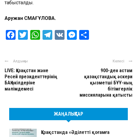
табысталды.
Аружан СМАҒҰЛОВА.
Facebook
Twitter
WhatsApp
Telegram
VK
Messenger
Отправить
Алдыңғы
Келесі
LIVE: Қазақстан және
900-ден астам
Ресей президенттерінің
қазақстандық әскери
БАҚ өкілдеріне
қызметші БҰҰ-ның
мәлімдемесі
бітімгерлік
миссияларына қатысты
ЖАҢАЛЫҚТАР
Қазақстанда «Әділетті қоғамға