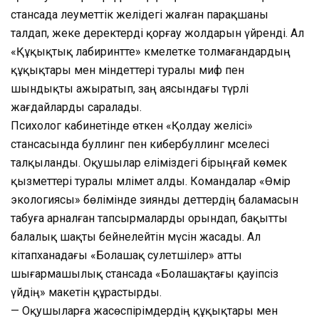
стансада әлеуметтік желідегі жалған парақшаны
талдап, жеке деректерді қорғау жолдарын үйренді. Ал
«Құқықтық лабиринтте» кәмелетке толмағандардың
құқықтары мен міндеттері туралы миф пен
шындықты ажыратып, заң аясындағы түрлі
жағдайларды саралады.
Психолог кабинетінде өткен «Қолдау желісі»
стансасында буллинг пен кибербуллинг мәселесі
талқыланды. Оқушылар еліміздегі бірыңғай көмек
қызметтері туралы мәлімет алды. Командалар «Өмір
экологиясы» бөлімінде зиянды әдеттердің баламасын
табуға арналған тапсырмаларды орындап, бақытты
балалық шақты бейнелейтін мүсін жасады. Ал
кітапханадағы «Болашақ сәулетшілер» атты
шығармашылық стансада «Болашақтағы қауіпсіз
үйдің» макетін құрастырды.
— Оқушыларға жасөспірімдердің құқықтары мен