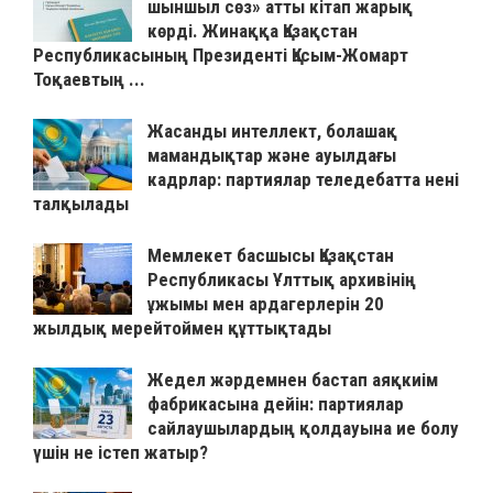
шыншыл сөз» атты кітап жарық
көрді. Жинаққа Қазақстан
Республикасының Президенті Қасым-Жомарт
Тоқаевтың ...
Жасанды интеллект, болашақ
мамандықтар және ауылдағы
кадрлар: партиялар теледебатта нені
талқылады
Мемлекет басшысы Қазақстан
Республикасы Ұлттық архивінің
ұжымы мен ардагерлерін 20
жылдық мерейтоймен құттықтады
Жедел жәрдемнен бастап аяқкиім
фабрикасына дейін: партиялар
сайлаушылардың қолдауына ие болу
үшін не істеп жатыр?