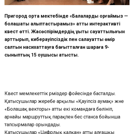
Пригород орта мектебінде «Балаларды қорғаймыз —
болашақты қалыптастырамыз» атты интерактивті
квест өтті. Жасөспірімдердің құқықтық сауаттылығын
арттырып, киберқауіпсіздік пен салауатты өмір
салтын насихаттауға бағытталған шараға 9-
сыныптың 15 оқушысы қатысты.
Квест мемлекеттік рәміздер фойесінде басталды.
Қатысушылар жеребе арқылы «Қауіпсіз аумақ» және
«Болашақ векторы» атты екі командаға бөлініп,
арнайы маршруттық парақпен бес станса бойынша
тапсырмалар орындады.
Қатысушылар «Цифрлық қалқан» атты алғашқы