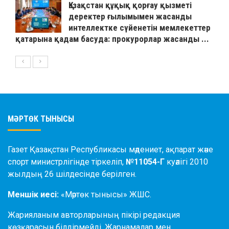
Қазақстан құқық қорғау қызметі
деректер ғылымымен жасанды
интеллектке сүйенетін мемлекеттер
қатарына қадам басуда: прокурорлар жасанды ...
МӘРТӨК ТЫНЫСЫ
Газет Қазақстан Республикасы мәдениет, ақпарат және
спорт министрлігінде тіркеліп,
№11054-Г
куәлігі 2010
жылдың 26 шілдесінде берілген.
Меншік иесі:
«Мәртөк тынысы» ЖШС.
Жарияланым авторларының пікірі редакция
көзқарасын білдірмейді. Жарнамалар мен