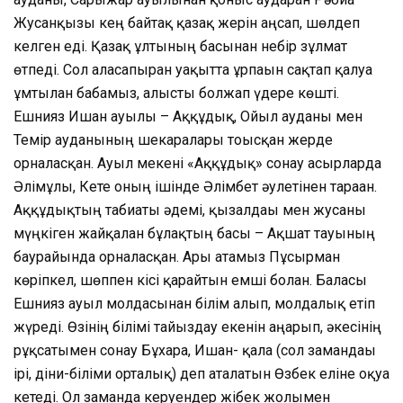
Жусанқызы кең байтақ қазақ жерін аңсап, шөлдеп
келген еді. Қазақ ұлтының басынан небір зұлмат
өтпеді. Сол аласапыран уақытта ұрпағын сақтап қалуға
ұмтылған бабамыз, алысты болжап үдере көшті.
Ешнияз Ишан ауылы – Аққұдық, Ойыл ауданы мен
Темір ауданының шекаралары тоғысқан жерде
орналасқан. Ауыл мекені «Аққұдық» сонау ғасырларда
Әлімұлы, Кете оның ішінде Әлімбет әулетінен тараған.
Аққұдықтың табиғаты әдемі, қызғалдағы мен жусаны
мүңкіген жайқалған бұлақтың басы – Ақшат тауының
баурайында орналасқан. Арғы атамыз Пұсырман
көріпкел, шөппен кісі қарайтын емші болған. Баласы
Ешнияз ауыл молдасынан білім алып, молдалық етіп
жүреді. Өзінің білімі тайыздау екенін аңғарып, әкесінің
рұқсатымен сонау Бұхара, Ишан- қала (сол замандағы
ірі, діни-біліми орталық) деп аталатын Өзбек еліне оқуға
кетеді. Ол заманда керуендер жібек жолымен