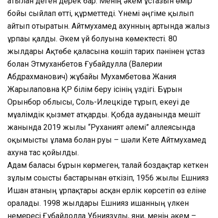
атылған деген дерек бар. Менің әкем ұстазын өмір
бойы сыйлап өтті, құрметтеді. Үнемі әңгіме қылып
айтып отыратын. Айтмухамед ахунның артында жалғыз
ұрпағы қалды. Әкем үй болуына көмектесті. 80
жылдары Ақтөбе қаласына көшіп тарих пәнінен ұстаз
болған Этмуханбетов Ғубайдулла (Валерии
Абдрахманович) жұбайы Мухамбетова Жания
Жарылғаповна ҚР білім беру ісінің үздігі. Бұрын
Орынбор облысы, Соль-Илецкіде тұрып, екеуі де
мұғалімдік қызмет атқарды. Қобда ауданында мешіт
жанында 2019 жылы “Руханият әлемі” аллеясында
оқымысты ғұлама болған руы – шәли Кете Айтмухамед
ахунға тас қойылды.
Адам баласы бұрын көрмеген, талай боздақтар кеткен
зұлым соғысты бастарынан өткізіп, 1956 жылы Ешнияз
Ишан атаның ұрпақтары асқан ерлік көрсетіп өз еліне
оралады. 1998 жылдары Ешнияз ишанның үлкен
немересі Ғұбайдолла Убниязұлы, яғни, менің әкем –