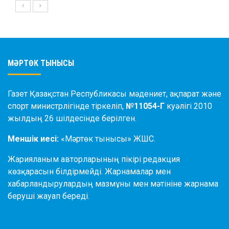
МӘРТӨК ТЫНЫСЫ
Газет Қазақстан Республикасы мәдениет, ақпарат және
спорт министрлігінде тіркеліп,
№11054-Г
куәлігі 2010
жылдың 26 шілдесінде берілген.
Меншік иесі:
«Мәртөк тынысы» ЖШС.
Жарияланым авторларының пікірі редакция
көзқарасын білдірмейді. Жарнамалар мен
хабарландырулардың мазмұны мен мәтініне жарнама
беруші жауап береді.