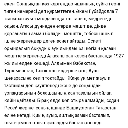
екен. Сондықтан көз көргендер ишанның сүйікті ерні
тиген немересі деп құрметтеген. Әкем Ғұбайдолла 7
жасынан ауыл молдасында хат танып, медреседе
оқыған. Атасы дүниеден өтерде мешіт де, дінде
қорланатын заман болады, мешіттің төбесін ашып
ішіне жерлеңдер деген өсиет айтады. Өсиеті
орындалып Аққұдық ауылындағы өзі негізін қалаған
мешітте жерленеді Аласапыран кезең басталғанда 1927
жылы елден көшеді. Алдымен Өзбекстан,
Түркіменстан, Тәжікстан елдеріне өтіп, Ауған
шекарасына келіп тоқтайды. Жаңа үкімет жауып
тастайды деп қауіптенеді және де соңындағы
ұрпақтарының болашағының қан тазалығын ойлап,
кейін қайтады. Бірақ елде көп отыра алмайды, содан
Ресей жеріне, соның ішінде Башкұртстан, Татарстан
еліне кетеді. Қиын, ауыр, аштық заман басталып,
шытырманға толы оқиғаларды бастан өткізеді.