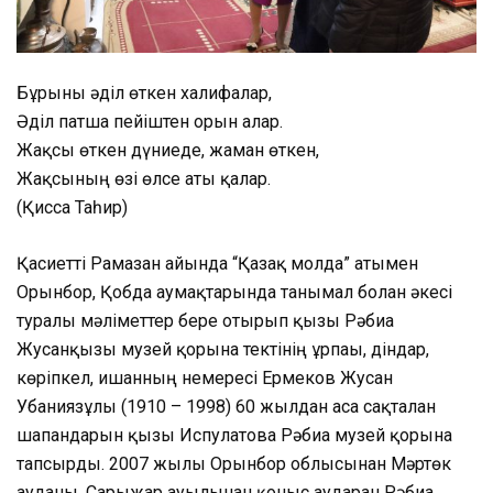
Бұрынғы әділ өткен халифалар,
Әділ патша пейіштен орын алар.
Жақсы өткен дүниеде, жаман өткен,
Жақсының өзі өлсе аты қалар.
(Қисса Таһир)
Қасиетті Рамазан айында “Қазақ молда” атымен
Орынбор, Қобда аумақтарында танымал болған әкесі
туралы мәліметтер бере отырып қызы Рәбиға
Жусанқызы музей қорына тектінің ұрпағы, діндар,
көріпкел, ишанның немересі Ермеков Жусан
Убаниязұлы (1910 – 1998) 60 жылдан аса сақталған
шапандарын қызы Испулатова Рәбиға музей қорына
тапсырды. 2007 жылы Орынбор облысынан Мәртөк
ауданы, Сарыжар ауылынан қоныс аударған Рәбиға