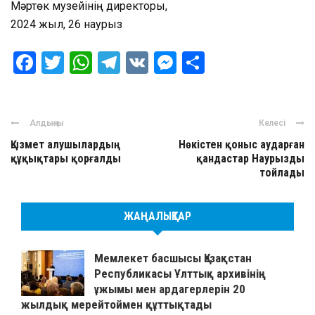
Мәртөк музейінің директоры,
2024 жыл, 26 наурыз
Facebook
Twitter
WhatsApp
Telegram
VK
Messenger
Отправить
Алдыңғы
Келесі
Қызмет алушылардың
Нөкістен қоныс аударған
құқықтары қорғалды
қандастар Наурызды
тойлады
ЖАҢАЛЫҚТАР
Мемлекет басшысы Қазақстан
Республикасы Ұлттық архивінің
ұжымы мен ардагерлерін 20
жылдық мерейтоймен құттықтады