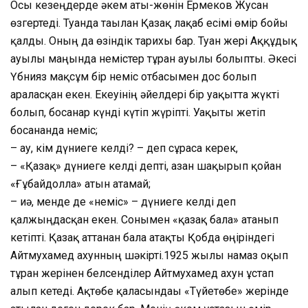
Осы кезеңдерде әкем аты-жөнін Ермеков Жусан
өзгертеді. Туғанда тағылған Қазақ лақаб есімі өмір бойы
қалды. Оның да өзіндік тарихы бар. Туған жері Аққұдық
ауылы маңында немістер тұрған ауылы болыпты. Әкесі
Үбнияз мақсұм бір неміс отбасымен дос болып
араласқан екен. Екеуінің әйелдері бір уақытта жүкті
болып, босанар күнді күтіп жүріпті. Уақыты жетіп
босанғанда неміс;
– ау, кім дүниеге келді? – деп сұраса керек,
– «Қазақ» дүниеге келді депті, азан шақырып қойған
«Ғұбайдолла» атын атамай;
– иә, менде де «неміс» – дүниеге келді деп
қалжыңдасқан екен. Сонымен «қазақ бала» атанып
кетіпті. Қазақ аттанған бала атақты Қобда өңіріндегі
Айтмухамед ахунның шәкірті.1925 жылы намаз оқып
тұрған жерінен белсенділер Айтмухамед ахун ұстап
алып кетеді. Ақтөбе қаласындағы «Түйетөбе» жерінде