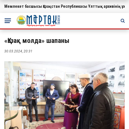
Мемлекет басшысы Қазақстан Республикасы Ұлттық архивінің ұ
МАҢЫЗДЫ
«Қазақ молда» шапаны
30.03.2024, 20:31