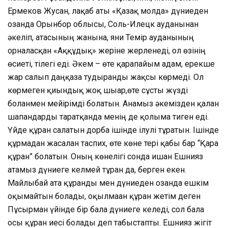
Ермеков Жусан, лақаб аты «Қазақ молда» дүниеден
озғанда Орынбор облысы, Соль-Илецк ауданынан
әкеліп, атасының жанына, яғни Темір ауданының
орналасқан «Аққұдық» жеріне жерленеді, ол өзінің
өсиеті, тілегі еді. Әкем – өте қарапайым адам, ерекше
жар салып даңқаза тудырғанды жақсы көрмеді. Ол
көрмеген қиындық жоқ шығар,өте сұсты жүзді
болғанмен мейірімді болатын. Анамыз әкемізден қалған
шапандарды таратқанда менің де қолыма тиген еді.
Үйде құран салатын дорба ішінде ілулі тұратын. Ішінде
құрмадан жасалған таспих, өте көне тері қабы бар “Қара
құран” болатын. Оның көнелігі сонда ишан Ешнияз
атамыз дүниеге келмей тұрған да, берген екен.
Майлыбай ата құранды мен дүниеден озғанда ешкім
оқымайтын болады, оқылмаған құран жетім деген
Пұсырман үйінде бір бала дүниеге келеді, сол бала
осы құран иесі болады деп табыстапты. Ешнияз жігіт