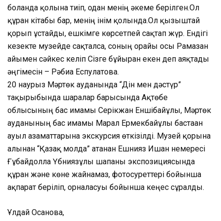
болғанда қолына тиіп, одан менің әкеме берілген.Ол
құран кітабы бар, менің інім қолында.Ол қызғыштай
қорып ұстайды, ешкімге көрсетпей сақтап жүр. Ендігі
кезекте музейде сақталса, соның орайы осы Рамазан
айымен сәйкес келіп Сізге бұйырған екен деп аяқтады
әңгімесін – Рәбиға Еспулатова.
20 наурыз Мәртөк ауданында “Дін мен дәстүр”
тақырыбында шаралар барысында Ақтөбе
облысының бас имамы Серікжан Еншібайұлы, Мәртөк
ауданының бас имамы Марал Ермекбайұлы бастаған
ауыл азаматтарына экскурсия өткізілді. Музей қорына
алынған “Қазақ молда” атанған Ешнияз Ишан немересі
Ғұбайдолла Үбниязұлы шапаны экспозициясында
құран және көне жайнамаз, фотосуреттері бойынша
ақпарат беріліп, орналасуы бойынша кеңес сұралды.
Ұлдай Осанова,