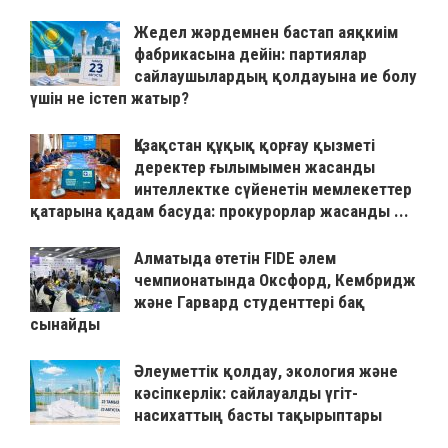
Жедел жәрдемнен бастап аяқкиім
фабрикасына дейін: партиялар
сайлаушылардың қолдауына ие болу
үшін не істеп жатыр?
Қазақстан құқық қорғау қызметі
деректер ғылымымен жасанды
интеллектке сүйенетін мемлекеттер
қатарына қадам басуда: прокурорлар жасанды ...
Алматыда өтетін FIDE әлем
чемпионатында Оксфорд, Кембридж
және Гарвард студенттері бақ
сынайды
Әлеуметтік қолдау, экология және
кәсіпкерлік: сайлауалды үгіт-
насихаттың басты тақырыптары