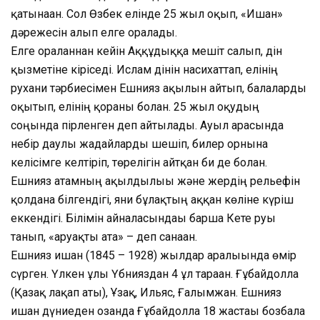
қатынаған. Сол Өзбек елінде 25 жыл оқып, «Ишан»
дәрежесін алып елге оралады.
Елге оралғаннан кейін Аққұдыққа мешіт салып, дін
қызметіне кіріседі. Ислам дінін насихаттап, елінің
рухани тәрбиесімен Ешнияз ақылын айтып, балаларды
оқытып, елінің қорғаны болған. 25 жыл оқудың
соңында пірленген деп айтылады. Ауыл арасында
небір даулы жағдайларды шешіп, билер орнына
келісімге келтіріп, төрелігін айтқан би де болған.
Ешнияз атамның ақылдылығы және жердің рельефін
қолдана білгендігі, яғни бұлақтың аққан көліне күріш
еккендігі. Білімін айналасындағы барша Кете руы
танып, «аруақты ата» – деп санаған.
Ешнияз ишан (1845 – 1928) жылдар аралығында өмір
сүрген. Үлкен ұлы Үбнияздан 4 ұл тараған. Ғұбайдолла
(Қазақ лақап аты), Ұзақ, Ильяс, Ғалымжан. Ешнияз
ишан дүниеден озғанда Ғұбайдолла 18 жастағы бозбала