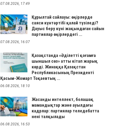
07.08.2026, 17:49
Құрылтай сайлауы: өңірлерде
саяси күнтәртібі қалай түзіледі?
Дауыс беру күні жақындаған сайын
партиялар өңірлердегі ...
07.08.2026, 16:07
Қазақстанда «Әділетті қоғамға
шыншыл сөз» атты кітап жарық
көрді. Жинаққа Қазақстан
Республикасының Президенті
Қасым-Жомарт Тоқаевтың ...
06.08.2026, 18:10
Жасанды интеллект, болашақ
мамандықтар және ауылдағы
кадрлар: партиялар теледебатта
нені талқылады
06.08.2026, 16:53