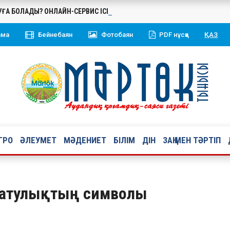
БУҒА БОЛАДЫ? ОНЛАЙН-СЕРВИС ІСКЕ ҚОСЫЛДЫ
ама
Бейнебаян
Фотобаян
PDF нұсқа
ҚАЗ
ГРО
ӘЛЕУМЕТ
МӘДЕНИЕТ
БІЛІМ
ДІН
ЗАҢ МЕН ТӘРТІП
 татулықтың символы