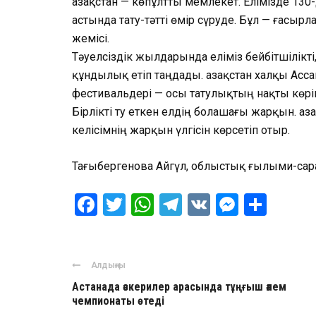
Қазақстан — көпұлтты мемлекет. Елімізде 130
астында тату-тәтті өмір сүруде. Бұл — ғасыр
жемісі.
Тәуелсіздік жылдарында еліміз бейбітшілік
құндылық етіп таңдады. Қазақстан халқы Асс
фестивальдері — осы татулықтың нақты көрін
Бірлікті ту еткен елдің болашағы жарқын. Қаз
келісімнің жарқын үлгісін көрсетіп отыр.
Тағыбергенова Айгүл, облыстық ғылыми-са
Facebook
Twitter
WhatsApp
Telegram
VK
Messen
Отпр
Алдыңғы
Астанада әскерилер арасында тұңғыш әлем
чемпионаты өтеді