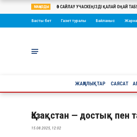
ӨЗ САЙЛАУ УЧАСКЕҢІЗДІ ҚАЛАЙ ОҢАЙ ТА
МАҢЫЗДЫ
Басты бет
Газет туралы
Байланыс
Жарн
ЖАҢАЛЫҚТАР
САЯСАТ
А
Қазақстан — достық пен
15.08.2025, 12:02