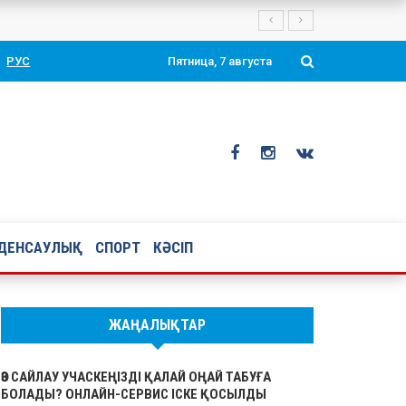
РУС
Пятница, 7 августа
ДЕНСАУЛЫҚ
СПОРТ
КӘСІП
ЖАҢАЛЫҚТАР
ӨЗ САЙЛАУ УЧАСКЕҢІЗДІ ҚАЛАЙ ОҢАЙ ТАБУҒА
БОЛАДЫ? ОНЛАЙН-СЕРВИС ІСКЕ ҚОСЫЛДЫ