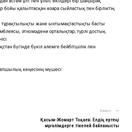
-дан астам ұлт пен ұлыс өкілдері бір шаңырақ
лар бойы қалыптасқан өзара сыйластық пен бірліктің
ті, тұрақтылықты және ынтымақтастықты басты
амблеясы, этномәдени орталықтар, түрлі достық
ісі.
ақстан бүгінде бүкіл әлемге бейбітшілік пен
рапшылық кеңесінің мүшесі
ger
авить
Келесі
Қасым-Жомарт Тоқаев: Елдің ертеңі
мұғалімдерге тікелей байланысты