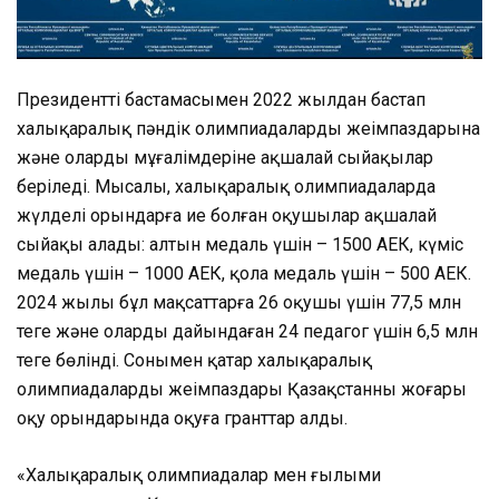
Президенттің бастамасымен 2022 жылдан бастап
халықаралық пәндік олимпиадалардың жеңімпаздарына
және олардың мұғалімдеріне ақшалай сыйақылар
беріледі. Мысалы, халықаралық олимпиадаларда
жүлделі орындарға ие болған оқушылар ақшалай
сыйақы алады: алтын медаль үшін – 1500 АЕК, күміс
медаль үшін – 1000 АЕК, қола медаль үшін – 500 АЕК.
2024 жылы бұл мақсаттарға 26 оқушы үшін 77,5 млн
теңге және оларды дайындаған 24 педагог үшін 6,5 млн
теңге бөлінді. Сонымен қатар халықаралық
олимпиадалардың жеңімпаздары Қазақстанның жоғары
оқу орындарында оқуға гранттар алды.
«Халықаралық олимпиадалар мен ғылыми