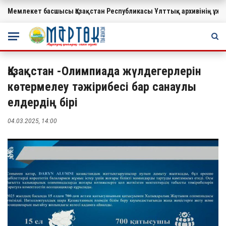
Мемлекет басшысы Қазақстан Республикасы Ұлттық архивінің ұ
МАҢЫЗДЫ
Қазақстан -Олимпиада жүлдегерлерін
көтермелеу тәжірибесі бар санаулы
елдердің бірі
04.03.2025, 14:00