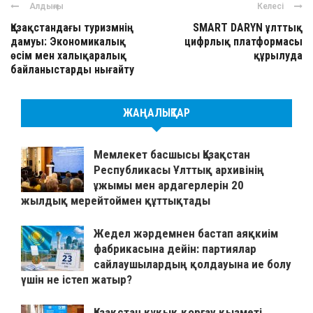
Алдыңғы
Келесі
Қазақстандағы туризмнің
SMART DARYN ұлттық
дамуы: Экономикалық
цифрлық платформасы
өсім мен халықаралық
құрылуда
байланыстарды нығайту
ЖАҢАЛЫҚТАР
Мемлекет басшысы Қазақстан
Республикасы Ұлттық архивінің
ұжымы мен ардагерлерін 20
жылдық мерейтоймен құттықтады
Жедел жәрдемнен бастап аяқкиім
фабрикасына дейін: партиялар
сайлаушылардың қолдауына ие болу
үшін не істеп жатыр?
Қазақстан құқық қорғау қызметі