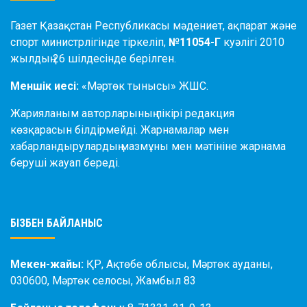
Газет Қазақстан Республикасы мәдениет, ақпарат және
спорт министрлігінде тіркеліп,
№11054-Г
куәлігі 2010
жылдың 26 шілдесінде берілген.
Меншік иесі:
«Мәртөк тынысы» ЖШС.
Жарияланым авторларының пікірі редакция
көзқарасын білдірмейді. Жарнамалар мен
хабарландырулардың мазмұны мен мәтініне жарнама
беруші жауап береді.
БІЗБЕН БАЙЛАНЫС
Мекен-жайы:
ҚР, Ақтөбе облысы, Мәртөк ауданы,
030600, Мәртөк селосы, Жамбыл 83