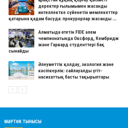
деректер ғылымымен жасанды
интеллектке сүйенетін мемлекеттер
қатарына қадам басуда: прокурорлар жасанды ...
Алматыда өтетін FIDE әлем
чемпионатында Оксфорд, Кембридж
және Гарвард студенттері бақ
сынайды
Әлеуметтік қолдау, экология және
кәсіпкерлік: сайлауалды үгіт-
насихаттың басты тақырыптары
МӘРТӨК ТЫНЫСЫ