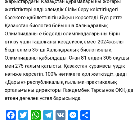
жарыстардағы Қазақстан құрамаларының жоғары
жетістіктері елдің әлемдік білім беру кеңістігіндегі
бәсекеге қабілеттілігін айқын көрсетеді. Бұл ретте
Қазақстан биология бойынша Халықаралық
Олимпиаданың ең беделді олимпиадаларының бірін
өткізу үшін таңдалғаны кездейсоқ емес. 2024жылы
біздің еліміз 35-ші Халықаралық биологиялық
Олимпиаданы қабылдады. Оған 81 елден 305 оқушы
мен 275 ғалым қатысты. Қазақстан құрамасы үздік
нәтиже көрсетіп, 100% нәтижеге қол жеткізді»,-деді
«Дарын» республикалық ғылыми-практикалық
орталығының директоры Гаждембек Тұрсынов ОКҚ-да
өткен дөңгелек үстел барысында.
Facebook
Twitter
WhatsApp
Telegram
VK
Messenger
Отправить