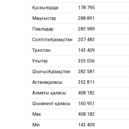
Қызылорда
178 795
Маңғыстау
288 891
Павлодар
283 989
СолтүстікҚазақстан
207 483
Түркістан
143 409
Ұлытау
353 036
ШығысҚазақстан
282 581
Астанақаласы
352 811
Алматы қаласы
408 182
Шымкент қаласы
160 951
Max
408 182
Min
143 409