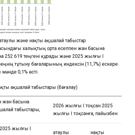
атаулы және нақты ақшалай табыстар
касындағы халықтың орта есеппен жан басына
 252 619 теңгені құрады және 2025 жылғы I
зеңнің тұтыну бағаларының индексін (11,7%) ескере
мәнде 0,1% өсті.
қты ақшалай табыстары (бағалау)
н жан басына
2026 жылғы I тоқсан 2025
шалай табыстары,
жылғы I тоқсанға, пайызбен
2025 жылғы I
атаулы
нақты