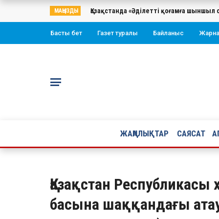
Қазақстанда «Әділетті қоғамға шыншыл 
МАҢЫЗДЫ
Басты бет
Газет туралы
Байланыс
Жарн
ЖАҢАЛЫҚТАР
САЯСАТ
А
Қазақстан Республикасы
басына шаққандағы ата