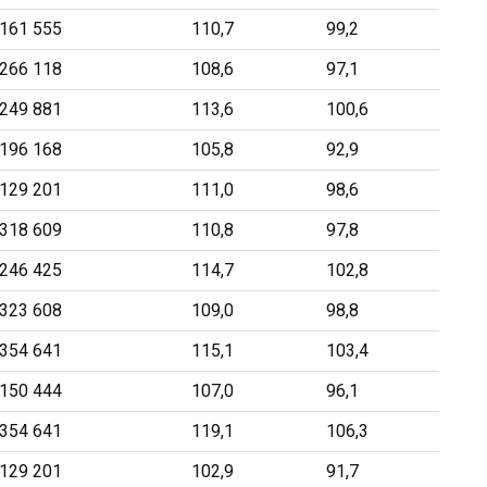
161 555
110,7
99,2
266 118
108,6
97,1
249 881
113,6
100,6
196 168
105,8
92,9
129 201
111,0
98,6
318 609
110,8
97,8
246 425
114,7
102,8
323 608
109,0
98,8
354 641
115,1
103,4
150 444
107,0
96,1
354 641
119,1
106,3
129 201
102,9
91,7