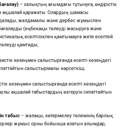
бағалау)
– халықтың ағымдағы тұтынуға, өндірістік
н ақшалай қаражаты. Олардың шамасы
ындалады, жалдамалы және дербес жұмыспен
 бағалауды (еңбекақы төлеуді жасыруға және
стикалық есептілікпен қамтымауға жете есептей
төлеуді қамтиды;
зистік кезеңмен салыстырғанда есепті кезеңдегі
сипаттайтын салыстырмалы көрсеткіш;
стік кезеңмен салыстырғанда есепті кезеңдегі
таулы ақшалай табыстардың өзгеруін сипаттайтын
ін табыс
– жалақы, көтермелеу төлемінің барлық
скерлер жұмыс орны бойынша алатын алымдар,