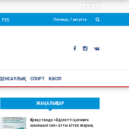
Президенті Қасым-Жомарт Тоқаевтың таңдаулы ой-тұжырымдары мен қ
РУС
Пятница, 7 августа
ДЕНСАУЛЫҚ
СПОРТ
КӘСІП
ЖАҢАЛЫҚТАР
Қазақстанда «Әділетті қоғамға
шыншыл сөз» атты кітап жарық