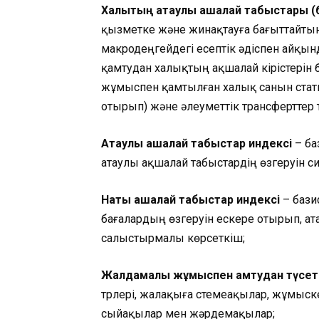
Халықтың атаулы ақшалай табыстары (
қызметке және жинақтауға бағыттайты
макродеңгейдегі есептік әдіспен айқ
қамтудан халықтың ақшалай кірістерін
жұмыспен қамтылған халық санын стати
отырып) және әлеуметтік трансферттер 
Атаулы ақшалай табыстар индексі
– ба
атаулы ақшалай табыстардің өзгеруін 
Нақты ақшалай табыстар индексі
– бази
бағалардың өзгеруін ескере отырып, а
салыстырмалы көрсеткіш;
Жалдамалы жұмыспен қамтудан түсет
түрлері, жалақыға үстемеақылар, жұмы
сыйақылар мен жәрдемақылар;