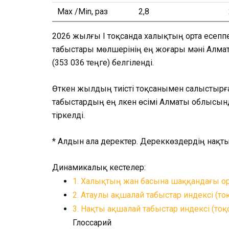
Max /Min, раз
2,8
2026 жылғы I тоқсанда халықтың орта есеп
табыстары мөлшерінің ең жоғары мәні Алмат
(353 036 теңге) белгіленді.
Өткен жылдың тиісті тоқсанымен салыстырға
табыстардың ең үлкен өсімі Алматы облысын
тіркелді.
* Алдын ала деректер. Дереккөздердің нақт
Динамикалық кестелер:
1. Халықтың жан басына шаққандағы ор
2. Атаулы ақшалай табыстар индексі (т
3. Нақты ақшалай табыстар индексі (то
Глоссарий