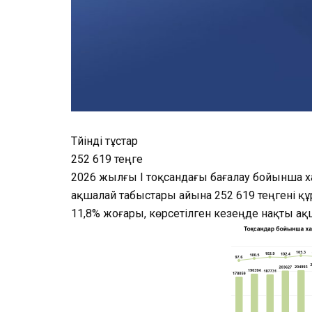
Түйінді тұстар
252 619 теңге
2026 жылғы I тоқсандағы бағалау бойынша 
ақшалай табыстары айына 252 619 теңгені қ
11,8% жоғары, көрсетілген кезеңде нақты ақш