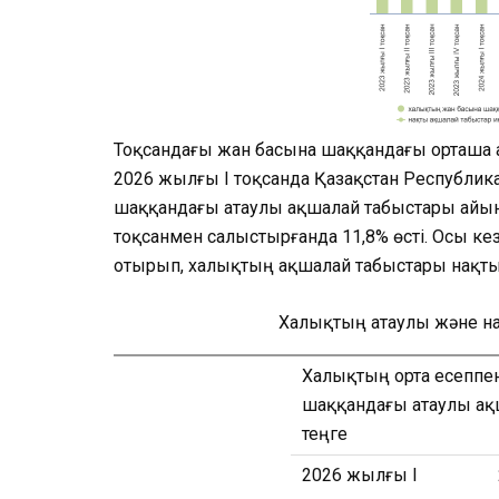
Тоқсандағы жан басына шаққандағы орташа 
2026 жылғы I тоқсанда Қазақстан Республи
шаққандағы атаулы ақшалай табыстары айына
тоқсанмен салыстырғанда 11,8% өсті. Осы ке
отырып, халықтың ақшалай табыстары нақты 
Халықтың атаулы және на
Халықтың орта есеппе
шаққандағы атаулы ақ
теңге
2026 жылғы I