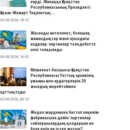
көрді. Жинаққа Қазақстан
Республикасының Президенті
Қасым-Жомарт Тоқаевтың ...
06.08.2026, 18:10
Жасанды интеллект, болашақ
мамандықтар және ауылдағы
кадрлар: партиялар теледебатта
нені талқылады
06.08.2026, 16:53
Мемлекет басшысы Қазақстан
Республикасы Ұлттық архивінің
ұжымы мен ардагерлерін 20
жылдық мерейтоймен
құттықтады
05.08.2026, 20:10
Жедел жәрдемнен бастап аяқкиім
фабрикасына дейін: партиялар
сайлаушылардың қолдауына ие
болу үшін не істеп жатыр?