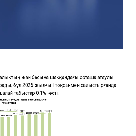
халықтың жан басына шаққандағы орташа атаулы
ұрады, бұл 2025 жылғы I тоқсанмен салыстырғанда
алай табыстар 0,1% -өсті.