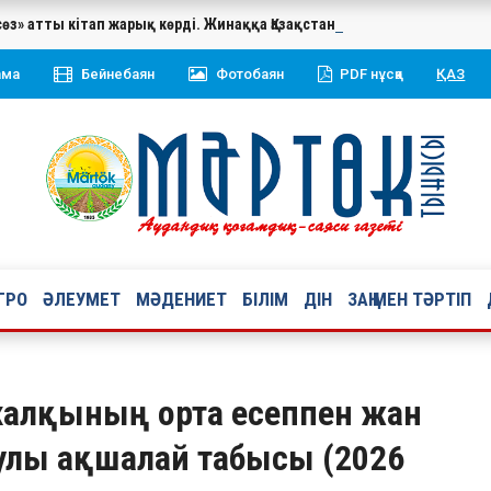
сөз» атты кітап жарық көрді. Жинаққа Қазақстан Республикасының 
ама
Бейнебаян
Фотобаян
PDF нұсқа
ҚАЗ
ГРО
ӘЛЕУМЕТ
МӘДЕНИЕТ
БІЛІМ
ДІН
ЗАҢ МЕН ТӘРТІП
 халқының орта есеппен жан
улы ақшалай табысы (2026