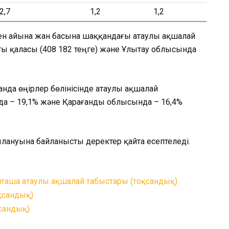
2,7
1,2
1,2
пен айына жан басына шаққандағы атаулы ақшалай
ы қаласы (408 182 теңге) және Ұлытау облысында
нда өңірлер бөлінісінде атаулы ақшалай
да – 19,1% және Қарағанды облысында – 16,4%
ылануына байланысты деректер қайта есептеледі.
таша атаулы ақшалай табыстары (тоқсандық)
оқсандық)
қсандық)