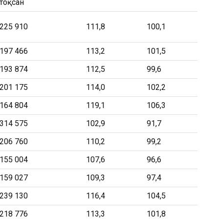
тоқсан
225 910
111,8
100,1
197 466
113,2
101,5
193 874
112,5
99,6
201 175
114,0
102,2
164 804
119,1
106,3
314 575
102,9
91,7
206 760
110,2
99,2
155 004
107,6
96,6
159 027
109,3
97,4
239 130
116,4
104,5
218 776
113,3
101,8