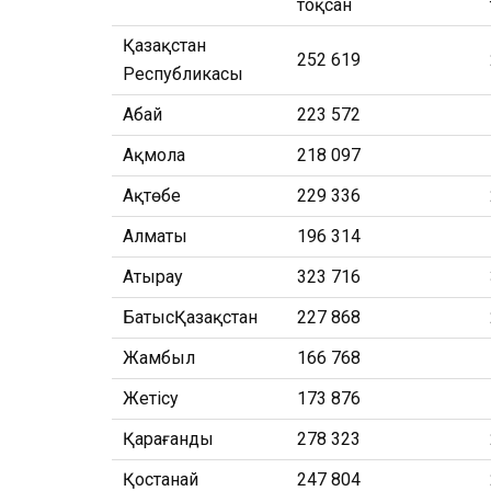
тоқсан
Қазақстан
252 619
Республикасы
Абай
223 572
Ақмола
218 097
Ақтөбе
229 336
Алматы
196 314
Атырау
323 716
БатысҚазақстан
227 868
Жамбыл
166 768
Жетісу
173 876
Қарағанды
278 323
Қостанай
247 804