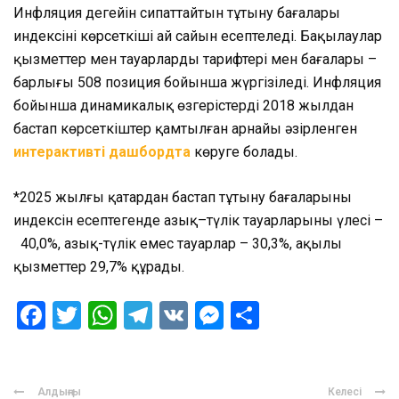
Инфляция деңгейін сипаттайтын тұтыну бағалары
индексінің көрсеткіші ай сайын есептеледі. Бақылаулар
қызметтер мен тауарлардың тарифтері мен бағалары –
барлығы 508 позиция бойынша жүргізіледі. Инфляция
бойынша динамикалық өзгерістерді 2018 жылдан
бастап көрсеткіштер қамтылған арнайы әзірленген
интерактивті дашбордта
көруге болады.
*2025 жылғы қаңтардан бастап тұтыну бағаларының
индексін есептегенде азық–түлік тауарларының үлесі –
40,0%, азық-түлік емес тауарлар – 30,3%, ақылы
қызметтер 29,7% құрады.
Facebook
Twitter
WhatsApp
Telegram
VK
Messenger
Отправить
Алдыңғы
Келесі