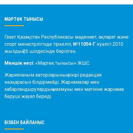
МӘРТӨК ТЫНЫСЫ
Газет Қазақстан Республикасы мәдениет, ақпарат және
спорт министрлігінде тіркеліп,
№11054-Г
куәлігі 2010
жылдың 26 шілдесінде берілген.
Меншік иесі:
«Мәртөк тынысы» ЖШС.
Жарияланым авторларының пікірі редакция
көзқарасын білдірмейді. Жарнамалар мен
хабарландырулардың мазмұны мен мәтініне жарнама
беруші жауап береді.
БІЗБЕН БАЙЛАНЫС