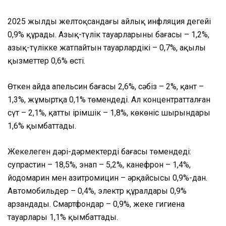
2025 жылдың желтоқсандағы айлық инфляция деңгейі
0,9% құрады. Азық-түлік тауарларының бағасы – 1,2%,
азық-түлікке жатпайтын тауарлардікі – 0,7%, ақылы
қызметтер 0,6% өсті.
Өткен айда апельсин бағасы 2,6%, сәбіз – 2%, қант –
1,3%, жұмыртқа 0,1% төмендеді. Ал концентратталған
сүт – 2,1%, қатты ірімшік – 1,8%, көкөніс шырындары
1,6% қымбаттады.
Жекелеген дәрі-дәрмектердің бағасы төмендеді:
супрастин – 18,5%, энап – 5,2%, канефрон – 1,4%,
йодомарин мен азитромицин – әрқайсысы 0,9%-дан.
Автомобильдер – 0,4%, электр құралдары 0,9%
арзандады. Смартфондар – 0,9%, жеке гигиена
тауарлары 1,1% қымбаттады.