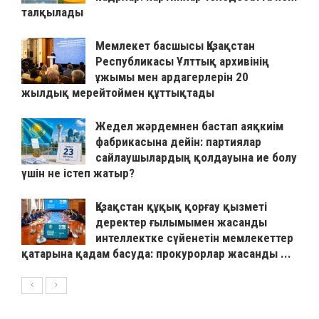
талқылады
Мемлекет басшысы Қазақстан
Республикасы Ұлттық архивінің
ұжымы мен ардагерлерін 20
жылдық мерейтоймен құттықтады
Жедел жәрдемнен бастап аяқкиім
фабрикасына дейін: партиялар
сайлаушылардың қолдауына ие болу
үшін не істеп жатыр?
Қазақстан құқық қорғау қызметі
деректер ғылымымен жасанды
интеллектке сүйенетін мемлекеттер
қатарына қадам басуда: прокурорлар жасанды ...