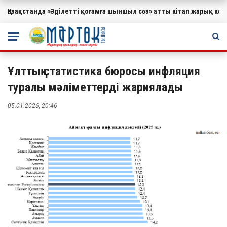
Қазақстанда «Әділетті қоғамға шыншыл сөз» атты кітап жарық к
МАҢЫЗДЫ
Ұлттық статистика бюросы инфляция
туралы мәліметтерді жариялады
05.01.2026, 20:46