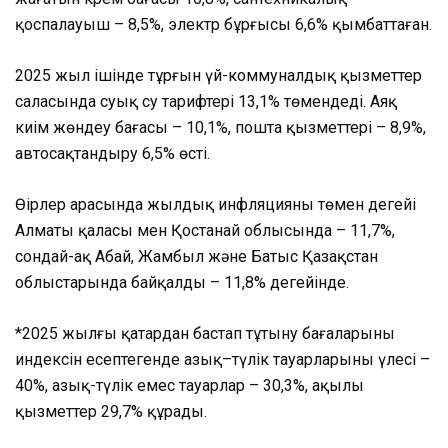
қоспалауыш – 8,5%, электр бұрғысы 6,6% қымбаттаған.
2025 жыл ішінде тұрғын үй-коммуналдық қызметтер
саласында суық су тарифтері 13,1% төмендеді. Аяқ
киім жөндеу бағасы – 10,1%, пошта қызметтері – 8,9%,
автосақтандыру 6,5% өсті.
Өңірлер арасында жылдық инфляцияның төмен деңгейі
Алматы қаласы мен Қостанай облысында – 11,7%,
сондай-ақ Абай, Жамбыл және Батыс Қазақстан
облыстарында байқалды – 11,8% деңгейінде.
*2025 жылғы қаңтардан бастап тұтыну бағаларының
индексін есептегенде азық–түлік тауарларының үлесі –
40%, азық-түлік емес тауарлар – 30,3%, ақылы
қызметтер 29,7% құрады.