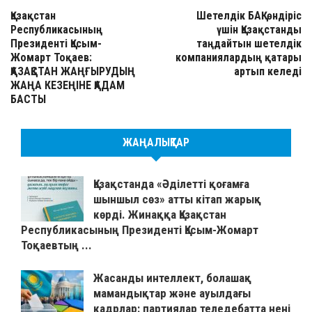
Қазақстан
Шетелдік БАҚ: өндіріс
Республикасының
үшін Қазақстанды
Президенті Қасым-
таңдайтын шетелдік
Жомарт Тоқаев:
компаниялардың қатары
ҚАЗАҚСТАН ЖАҢҒЫРУДЫҢ
артып келеді
ЖАҢА КЕЗЕҢІНЕ ҚАДАМ
БАСТЫ
ЖАҢАЛЫҚТАР
Қазақстанда «Әділетті қоғамға
шыншыл сөз» атты кітап жарық
көрді. Жинаққа Қазақстан
Республикасының Президенті Қасым-Жомарт
Тоқаевтың ...
Жасанды интеллект, болашақ
мамандықтар және ауылдағы
кадрлар: партиялар теледебатта нені