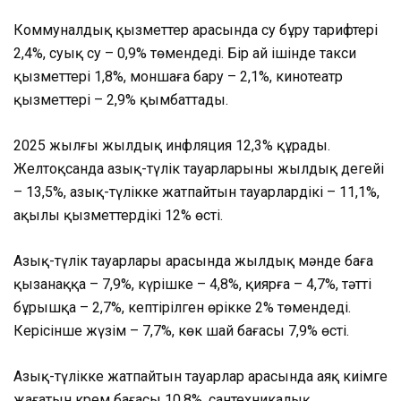
Коммуналдық қызметтер арасында су бұру тарифтері
2,4%, суық су – 0,9% төмендеді. Бір ай ішінде такси
қызметтері 1,8%, моншаға бару – 2,1%, кинотеатр
қызметтері – 2,9% қымбаттады.
2025 жылғы жылдық инфляция 12,3% құрады.
Желтоқсанда азық-түлік тауарларының жылдық деңгейі
– 13,5%, азық-түлікке жатпайтын тауарлардікі – 11,1%,
ақылы қызметтердікі 12% өсті.
Азық-түлік тауарлары арасында жылдық мәнде баға
қызанаққа – 7,9%, күрішке – 4,8%, қиярға – 4,7%, тәтті
бұрышқа – 2,7%, кептірілген өрікке 2% төмендеді.
Керісінше жүзім – 7,7%, көк шай бағасы 7,9% өсті.
Азық-түлікке жатпайтын тауарлар арасында аяқ киімге
жағатын крем бағасы 10,8%, сантехникалық