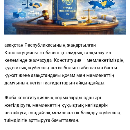
Қазақстан Республикасының жаңартылған
Конституциясы жобасын қоғамдық талқылау ел
көлемінде жалғасуда. Конституция – мемлекетіміздің
құқықтық жүйесінің негізі болып табылатын басты
құжат және Қазақстандағы қоғам мен мемлекеттің
дамуының негізгі қағидаттарын айқындайды.
Жоба конституциялық нормаларды одан әрі
жетілдіруге, мемлекеттің құқықтық негіздерін
нығайтуға, сондай-ақ мемлекеттік басқару жүйесінің
тиімділігін арттыруға бағытталған.