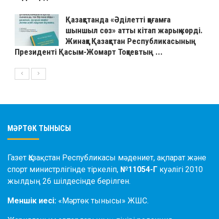
Қазақстанда «Әділетті қоғамға
шыншыл сөз» атты кітап жарық көрді.
Жинаққа Қазақстан Республикасының
Президенті Қасым-Жомарт Тоқаевтың ...
МӘРТӨК ТЫНЫСЫ
Газет Қазақстан Республикасы мәдениет, ақпарат және
спорт министрлігінде тіркеліп,
№11054-Г
куәлігі 2010
жылдың 26 шілдесінде берілген.
Меншік иесі:
«Мәртөк тынысы» ЖШС.