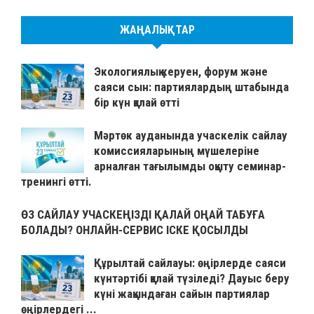
ЖАҢАЛЫҚТАР
Экологиялық керуен, форум және
саяси сын: партиялардың штабында
бір күн қалай өтті
Мәртөк ауданында учаскелік сайлау
комиссияларының мүшелеріне
арналған тағылымды оқыту семинар-
тренингі өтті.
ӨЗ САЙЛАУ УЧАСКЕҢІЗДІ ҚАЛАЙ ОҢАЙ ТАБУҒА
БОЛАДЫ? ОНЛАЙН-СЕРВИС ІСКЕ ҚОСЫЛДЫ
Құрылтай сайлауы: өңірлерде саяси
күнтәртібі қалай түзіледі? Дауыс беру
күні жақындаған сайын партиялар
өңірлердегі ...