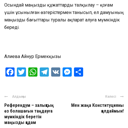
Осындай маңызды құжаттарды талқылау – қоғам
үшін ұсынылған өзгерістермен танысып, ел дамуының
маңызды бағыттары туралы ақпарат алуға мүмкіндік
береді.
Алиева Айнур Ермекқызы
Facebook
Twitter
WhatsApp
Telegram
VK
Messenger
Отправить
Алдыңғы
Келесі
Референдум – халықтың
Мен жаңа Конституцияны
өз болашағын таңдауға
қолдаймын!
мүмкіндік беретін
маңызды қадам