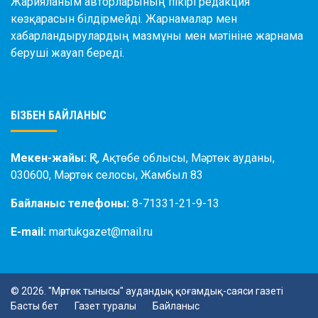
Жарияланым авторларының пікірі редакция
көзқарасын білдірмейді. Жарнамалар мен
хабарландырулардың мазмұны мен мәтініне жарнама
беруші жауап береді.
БІЗБЕН БАЙЛАНЫС
Мекен-жайы:
ҚР, Ақтөбе облысы, Мәртөк ауданы,
030600, Мәртөк селосы, Жамбыл 83
Байланыс телефоны:
8-71331-21-9-13
E-mail:
martukgazet@mail.ru
© 2026. "Мәртөк тынысы" аудандық қоғамдық-саяси газеті
Басты бет
Газет туралы
Байланыс