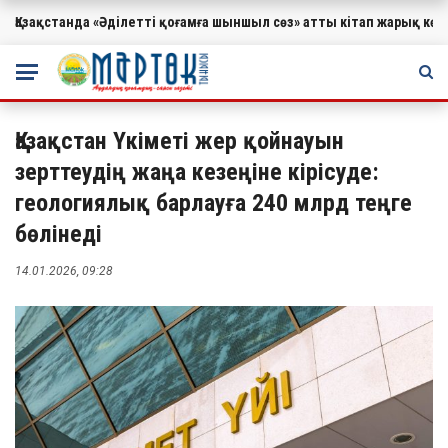
Қазақстанда «Әділетті қоғамға шыншыл сөз» атты кітап жарық к
МАҢЫЗДЫ
Қазақстан Үкіметі жер қойнауын
зерттеудің жаңа кезеңіне кірісуде:
геологиялық барлауға 240 млрд теңге
бөлінеді
14.01.2026, 09:28