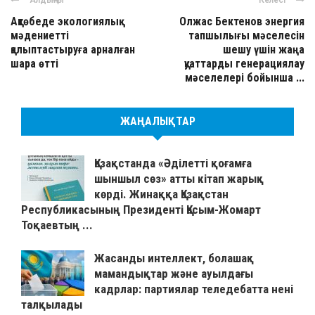
Алдыңғы
Келесі
Ақтөбеде экологиялық
Олжас Бектенов энергия
мәдениетті
тапшылығы мәселесін
қалыптастыруға арналған
шешу үшін жаңа
шара өтті
қуаттарды генерациялау
мәселелері бойынша ...
ЖАҢАЛЫҚТАР
Қазақстанда «Әділетті қоғамға
шыншыл сөз» атты кітап жарық
көрді. Жинаққа Қазақстан
Республикасының Президенті Қасым-Жомарт
Тоқаевтың ...
Жасанды интеллект, болашақ
мамандықтар және ауылдағы
кадрлар: партиялар теледебатта нені
талқылады