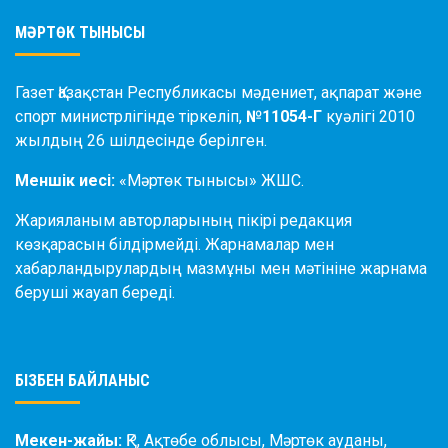
МӘРТӨК ТЫНЫСЫ
Газет Қазақстан Республикасы мәдениет, ақпарат және
спорт министрлігінде тіркеліп,
№11054-Г
куәлігі 2010
жылдың 26 шілдесінде берілген.
Меншік иесі:
«Мәртөк тынысы» ЖШС.
Жарияланым авторларының пікірі редакция
көзқарасын білдірмейді. Жарнамалар мен
хабарландырулардың мазмұны мен мәтініне жарнама
беруші жауап береді.
БІЗБЕН БАЙЛАНЫС
Мекен-жайы:
ҚР, Ақтөбе облысы, Мәртөк ауданы,