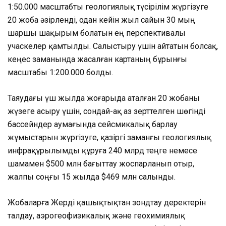
1:50.000 масштабты геологиялық түсірілім жүргізуге
20 жоба әзірленді, одан кейін жыл сайын 30 мың
шаршы шақырым болатын ең перспективалы
учаскелер қамтылды. Салыстыру үшін айтатын болсақ,
кеңес заманында жасалған картаның бұрынғы
масштабы 1:200.000 болды.
Таяудағы үш жылда жоғарыда аталған 20 жобаны
жүзеге асыру үшін, сондай-ақ аз зерттелген шөгінді
бассейндер аумағында сейсмикалық барлау
жұмыстарын жүргізуге, қазіргі заманғы геологиялық
инфрақұрылымды құруға 240 млрд теңге немесе
шамамен $500 млн бағыттау жоспарланып отыр,
жалпы соңғы 15 жылда $469 млн салынды.
Жобаларға Жерді қашықтықтан зондтау деректерін
талдау, аэрогеофизикалық және геохимиялық