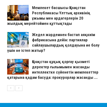
Мемлекет басшысы Қазақстан
Республикасы Ұлттық архивінің
ұжымы мен ардагерлерін 20
жылдық мерейтоймен құттықтады
Жедел жәрдемнен бастап аяқкиім
фабрикасына дейін: партиялар
сайлаушылардың қолдауына ие болу
үшін не істеп жатыр?
Қазақстан құқық қорғау қызметі
деректер ғылымымен жасанды
интеллектке сүйенетін мемлекеттер
қатарына қадам басуда: прокурорлар жасанды ...