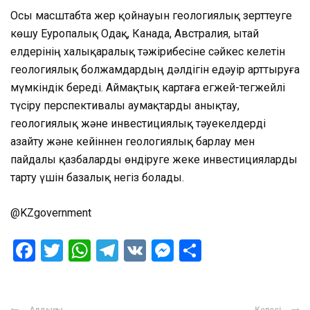
Осы масштабта жер қойнауын геологиялық зерттеуге
көшу Еуропалық Одақ, Канада, Австралия, Қытай
елдерінің халықаралық тәжірибесіне сәйкес келетін
геологиялық болжамдардың дәлдігін едәуір арттыруға
мүмкіндік береді. Аймақтық картаға егжей-тегжейлі
түсіру перспективалы аумақтарды анықтау,
геологиялық және инвестициялық тәуекелдерді
азайту және кейіннен геологиялық барлау мен
пайдалы қазбаларды өндіруге жеке инвестицияларды
тарту үшін базалық негіз болады.
@KZgovernment
Facebook
Twitter
WhatsApp
Telegram
VK
Messenger
Отправить