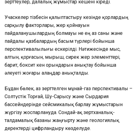
зерттеулер, далалық жұмыстар кешені кіреді.
Учаскелер тізбесін қалыптастыру кезінде қорлардың
сарқылу факторлары, жер қойнауын
пайдаланушылардың болмауы не ең аз саны және
пайдалы қазбалардың басым түрлері бойынша
перспективалылығы ескерілді. Нәтижесінде мыс,
алтын, қорғасын, мырыш, сирек жер элементтері,
барит, боксит кен орындарын анықтау бойынша
әлеуеті жоғары алаңдар анықталды.
Бұдан бөлек, аз зерттелген мұнай-газ перспективалы –
Солтүстік Торғай, Шу-Сарысу және Сырдария
бассейндерінде сейсмикалық барлау жұмыстарын
жүргізу жоспарлануда. Сондай-ақ зертханалық-
талдамалық базаны жаңғырту және геологиялық
деректерді цифрландыру көзделуде.