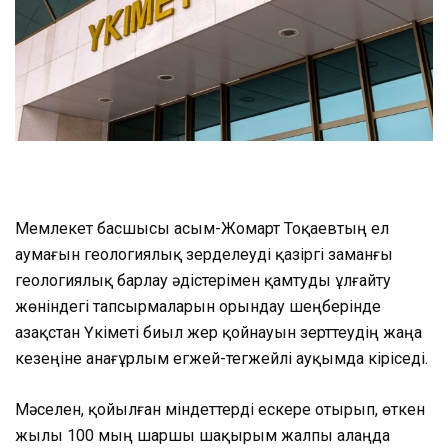
Мемлекет басшысы Қасым-Жомарт Тоқаевтың ел
аумағын геологиялық зерделеуді қазіргі заманғы
геологиялық барлау әдістерімен қамтуды ұлғайту
жөніндегі тапсырмаларын орындау шеңберінде
Қазақстан Үкіметі биыл жер қойнауын зерттеудің жаңа
кезеңіне анағұрлым егжей-тегжейлі ауқымда кіріседі.
Мәселен, қойылған міндеттерді ескере отырып, өткен
жылы 100 мың шаршы шақырым жалпы алаңда