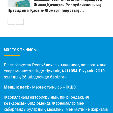
Жинаққа Қазақстан Республикасының
Президенті Қасым-Жомарт Тоқаевтың ...
МӘРТӨК ТЫНЫСЫ
Газет Қазақстан Республикасы мәдениет, ақпарат және
спорт министрлігінде тіркеліп,
№11054-Г
куәлігі 2010
жылдың 26 шілдесінде берілген.
Меншік иесі:
«Мәртөк тынысы» ЖШС.
Жарияланым авторларының пікірі редакция
көзқарасын білдірмейді. Жарнамалар мен
хабарландырулардың мазмұны мен мәтініне жарнама