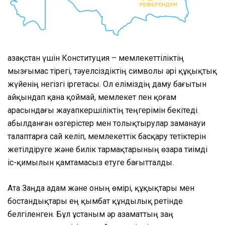
Қазақстан үшін Конституция – мемлекеттіліктің
мызғымас тірегі, тәуелсіздіктің символы әрі құқықтық
жүйенің негізгі іргетасы. Ол еліміздің даму бағытын
айқындап қана қоймай, мемлекет пен қоғам
арасындағы жауапкершіліктің теңгерімін бекітеді.
Қабылданған өзгерістер мен толықтырулар заманауи
талаптарға сай келіп, мемлекеттік басқару тетіктерін
жетілдіруге және билік тармақтарының өзара тиімді
іс-қимылын қамтамасыз етуге бағытталды.
Ата Заңда адам және оның өмірі, құқықтары мен
бостандықтары ең қымбат құндылық ретінде
белгіленген. Бұл ұстаным әр азаматтың заң