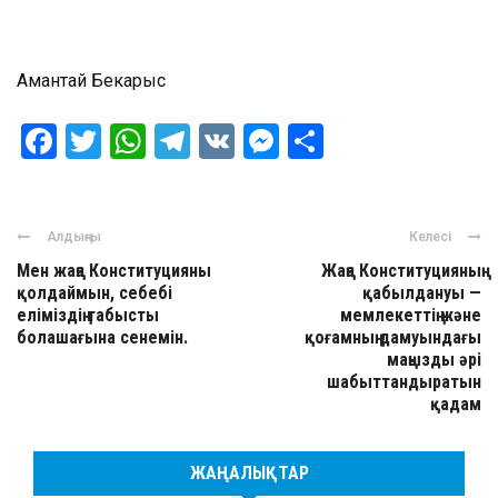
Амантай Бекарыс
Facebook
Twitter
WhatsApp
Telegram
VK
Messenger
Отправить
Алдыңғы
Келесі
Мен жаңа Конституцияны
Жаңа Конституцияның
қолдаймын, себебі
қабылдануы —
еліміздің табысты
мемлекеттің және
болашағына сенемін.
қоғамның дамуындағы
маңызды әрі
шабыттандыратын
қадам
ЖАҢАЛЫҚТАР