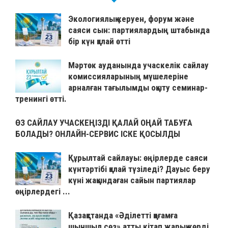
Экологиялық керуен, форум және
саяси сын: партиялардың штабында
бір күн қалай өтті
Мәртөк ауданында учаскелік сайлау
комиссияларының мүшелеріне
арналған тағылымды оқыту семинар-
тренингі өтті.
ӨЗ САЙЛАУ УЧАСКЕҢІЗДІ ҚАЛАЙ ОҢАЙ ТАБУҒА
БОЛАДЫ? ОНЛАЙН-СЕРВИС ІСКЕ ҚОСЫЛДЫ
Құрылтай сайлауы: өңірлерде саяси
күнтәртібі қалай түзіледі? Дауыс беру
күні жақындаған сайын партиялар
өңірлердегі ...
Қазақстанда «Әділетті қоғамға
шыншыл сөз» атты кітап жарық көрді.