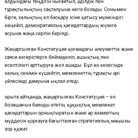
алдындағы теңдігін нығайтып, әділдік пен
тұрақтылықтың сақталуына негіз болады. Сонымен
бірге, халықтың ел басқару ісіне қатысу мүмкіндігі
кеңейіп, демократиялық қағидаттардың жүзеге
асуына жаңа серпін берілді.
Жаңартылған Конституция қоғамдағы әлеуметтік және
саяси өзгерістерге бейімделіп, ашықтық пен
есептілікті арттыруға жол ашады. Бұл өз кезегінде
халық сенімін күшейтіп, мемлекеттің тұрақты әрі
үйлесімді дамуына ықпал етеді.
Қорыта айтқанда, жаңартылған Конституция – ел
болашағын баянды ететін, құқықтық мемлекет
қағидаттарын орнықтыратын және әр азаматтың
мүддесін қорғауға бағытталған стратегиялық маңызы
зор құжат.