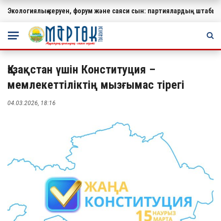
Экологиялық керуен, форум және саяси сын: партиялардың штабында
МАҢЫЗДЫ
Қазақстан үшін Конституция –
мемлекеттіліктің мызғымас тірегі
04.03.2026, 18:16