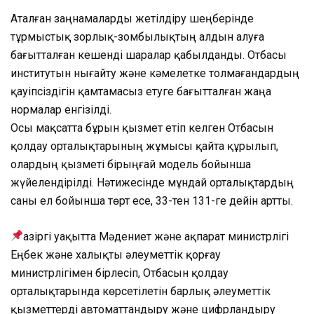
Аталған заңнамаларды жетілдіру шеңберінде
тұрмыстық зорлық-зомбылықтың алдын алуға
бағытталған кешенді шаралар қабылданды. Отбасы
институтын нығайту және кәмелетке толмағандардың
қауіпсіздігін қамтамасыз етуге бағытталған жаңа
нормалар енгізілді.
Осы мақсатта бұрын қызмет етіп келген Отбасын
қолдау орталықтарының жұмысы қайта құрылып,
олардың қызметі бірыңғай модель бойынша
жүйелендірілді. Нәтижесінде мұндай орталықтардың
саны ел бойынша төрт есе, 33-тен 131-ге дейін артты.
Қазіргі уақытта Мәдениет және ақпарат министрлігі
Еңбек және халықты әлеуметтік қорғау
министрлігімен бірлесіп, Отбасын қолдау
орталықтарында көрсетілетін барлық әлеуметтік
қызметтерді автоматтандыру және цифрландыру