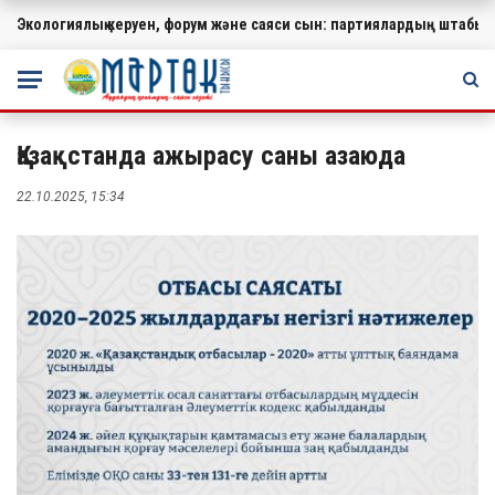
Экологиялық керуен, форум және саяси сын: партиялардың штабында
МАҢЫЗДЫ
Қазақстанда ажырасу саны азаюда
22.10.2025, 15:34