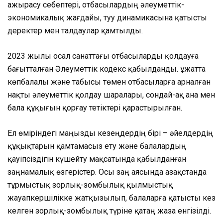
ажырасу себептері, отбасылардың әлеуметтік-
экономикалық жағдайы, туу динамикасына қатысты
деректер мен талдаулар қамтылды.
2023 жылы осал санаттағы отбасыларды қолдауға
бағытталған Әлеуметтік кодекс қабылданды. Құжатта
көпбалалы және табысы төмен отбасыларға арналған
нақты әлеуметтік қолдау шаралары, сондай-ақ ана мен
бала құқығын қорғау тетіктері қарастырылған.
Ел өміріндегі маңызды кезеңдердің бірі – әйелдердің
құқықтарын қамтамасыз ету және балалардың
қауіпсіздігін күшейту мақсатында қабылданған
заңнамалық өзгерістер. Осы заң аясында Қазақстанда
тұрмыстық зорлық-зомбылық қылмыстық
жауапкершілікке жатқызылып, балаларға қатысты кез
келген зорлық-зомбылық түріне қатаң жаза енгізілді.