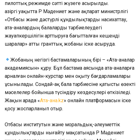
пилоттық режимде сәтті жүзеге асырылды.
Қазіргі уақытта ҚР Мәдениет және ақпарат министрлігі
«Отбасы және дәстүрлі құндылықтарды насихаттау,
ата-аналардың балаларды тәрбиелеудегі
жауапкершілігін арттыруға бағытталған кешенді
шаралар» атты гранттық жобаны іске асыруда.
Жобаның негізгі бастамаларының бірі – «Ата-аналар
академиясын» құру. Бұл бастама аясында ата-аналарға
арналған онлайн-курстар мен оқыту бағдарламалары
ұсынылады. Сондай-ақ бала тәрбиесіне қатысты өзекті
мәселелер бойынша түсіндіру кездесулері өткізіледі.
Жақын арада «
Ата-ана.kz
» онлайн платформасын іске
қосу жоспарланып отыр.
Отбасы институтын және моральдық-әлеуметтік
құндылықтарды нығайту мақсатында ҚР Мәдениет