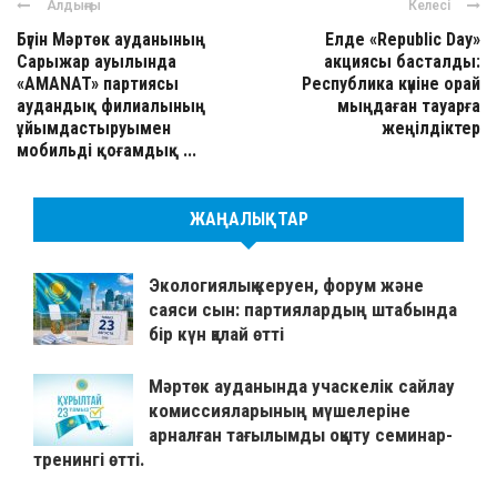
Алдыңғы
Келесі
Бүгін Мәртөк ауданының
Елде «Republic Day»
Сарыжар ауылында
акциясы басталды:
«AMANAT» партиясы
Республика күніне орай
аудандық филиалының
мыңдаған тауарға
ұйымдастыруымен
жеңілдіктер
мобильді қоғамдық ...
ЖАҢАЛЫҚТАР
Экологиялық керуен, форум және
саяси сын: партиялардың штабында
бір күн қалай өтті
Мәртөк ауданында учаскелік сайлау
комиссияларының мүшелеріне
арналған тағылымды оқыту семинар-
тренингі өтті.