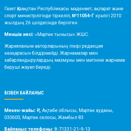
Газет Қазақстан Республикасы мәдениет, ақпарат және
спорт министрлігінде тіркеліп,
№11054-Г
куәлігі 2010
жылдың 26 шілдесінде берілген.
Меншік иесі:
«Мәртөк тынысы» ЖШС.
Жарияланым авторларының пікірі редакция
көзқарасын білдірмейді. Жарнамалар мен
хабарландырулардың мазмұны мен мәтініне жарнама
беруші жауап береді.
БІЗБЕН БАЙЛАНЫС
Мекен-жайы:
ҚР, Ақтөбе облысы, Мәртөк ауданы,
030600, Мәртөк селосы, Жамбыл 83
Байланыс телефоны:
8-71331-21-9-13