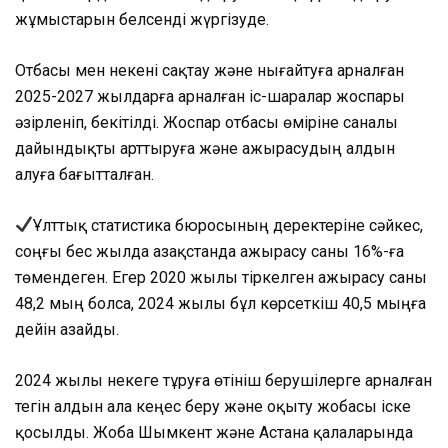
жұмыстарын белсенді жүргізуде.
Отбасы мен некені сақтау және нығайтуға арналған
2025-2027 жылдарға арналған іс-шаралар жоспары
әзірленіп, бекітілді. Жоспар отбасы өміріне саналы
дайындықты арттыруға және ажырасудың алдын
алуға бағытталған.
Ұлттық статистика бюросының деректеріне сәйкес,
соңғы бес жылда Қазақстанда ажырасу саны 16%-ға
төмендеген. Егер 2020 жылы тіркелген ажырасу саны
48,2 мың болса, 2024 жылы бұл көрсеткіш 40,5 мыңға
дейін азайды.
2024 жылы некеге тұруға өтініш берушілерге арналған
тегін алдын ала кеңес беру және оқыту жобасы іске
қосылды. Жоба Шымкент және Астана қалаларында