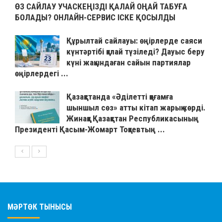
ӨЗ САЙЛАУ УЧАСКЕҢІЗДІ ҚАЛАЙ ОҢАЙ ТАБУҒА
БОЛАДЫ? ОНЛАЙН-СЕРВИС ІСКЕ ҚОСЫЛДЫ
Құрылтай сайлауы: өңірлерде саяси
күнтәртібі қалай түзіледі? Дауыс беру
күні жақындаған сайын партиялар
өңірлердегі ...
Қазақстанда «Әділетті қоғамға
шыншыл сөз» атты кітап жарық көрді.
Жинаққа Қазақстан Республикасының
Президенті Қасым-Жомарт Тоқаевтың ...
МӘРТӨК ТЫНЫСЫ