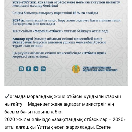
Қоғамда моральдық және отбасы құндылықтарын
нығайту – Мәдениет және ақпарат министрлігінің
басым бағыттарының бірі.
2020 жылы елімізде «Қазақстандық отбасылар – 2020»
атты алғашқы Ұлттық есеп жарияланды. Есепте