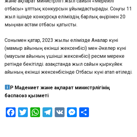
және ақпарат министрлігі жыл сайын «Мерейлі
отбасы» ұлттық конкурсын ұйымдастырады. Соңғы 11
жыл ішінде конкурсқа еліміздің барлық өңірінен 20
мыңнан астам отбасы қатысты.
Сонымен қатар, 2023 жылы елімізде Аналар күні
(мамыр айының екінші жексенбісі) мен Әкелер күні
(маусым айының үшінші жексенбісі) ресми мереке
ретінде бекітілді. Қазақстанда жыл сайын қыркүйек
айының екінші жексенбісінде Отбасы күні атап өтіледі.
ҚР Мәдениет және ақпарат министрлігінің
баспасөз қызметі
Facebook
Twitter
WhatsApp
Telegram
VK
Messenger
Отправить