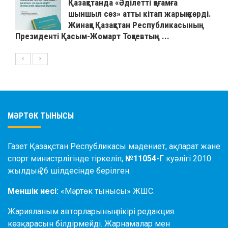
Қазақстанда «Әділетті қоғамға
шыншыл сөз» атты кітап жарық көрді.
Жинаққа Қазақстан Республикасының
Президенті Қасым-Жомарт Тоқаевтың ...
МӘРТӨК ТЫНЫСЫ
Газет Қазақстан Республикасы мәдениет, ақпарат және
спорт министрлігінде тіркеліп,
№11054-Г
куәлігі 2010
жылдың 26 шілдесінде берілген.
Меншік иесі:
«Мәртөк тынысы» ЖШС.
Жарияланым авторларының пікірі редакция
көзқарасын білдірмейді. Жарнамалар мен