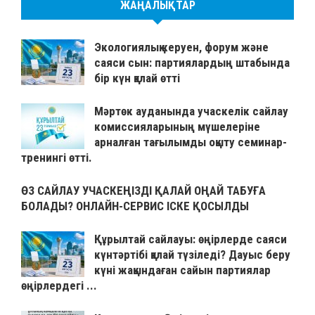
ЖАҢАЛЫҚТАР
Экологиялық керуен, форум және
саяси сын: партиялардың штабында
бір күн қалай өтті
Мәртөк ауданында учаскелік сайлау
комиссияларының мүшелеріне
арналған тағылымды оқыту семинар-
тренингі өтті.
ӨЗ САЙЛАУ УЧАСКЕҢІЗДІ ҚАЛАЙ ОҢАЙ ТАБУҒА
БОЛАДЫ? ОНЛАЙН-СЕРВИС ІСКЕ ҚОСЫЛДЫ
Құрылтай сайлауы: өңірлерде саяси
күнтәртібі қалай түзіледі? Дауыс беру
күні жақындаған сайын партиялар
өңірлердегі ...