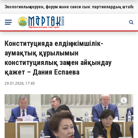
Экологиялық керуен, форум және саяси сын: партиялардың штабында
МАҢЫЗДЫ
Конституцияда елдің әкімшілік-
аумақтық құрылымын
конституциялық заңмен айқындау
қажет – Дания Еспаева
29.01.2026, 17:40