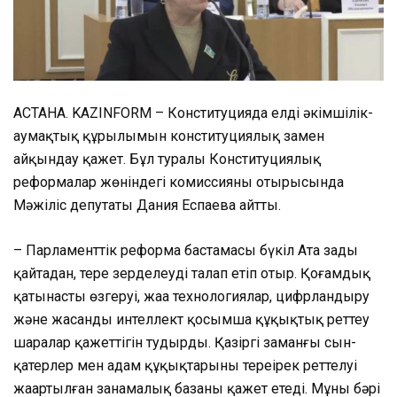
АСТАНА. KAZINFORM – Конституцияда елдің әкімшілік-
аумақтық құрылымын конституциялық заңмен
айқындау қажет. Бұл туралы Конституциялық
реформалар жөніндегі комиссияның отырысында
Мәжіліс депутаты Дания Еспаева айтты.
– Парламенттік реформа бастамасы бүкіл Ата заңды
қайтадан, терең зерделеуді талап етіп отыр. Қоғамдық
қатынастың өзгеруі, жаңа технологиялар, цифрландыру
және жасанды интеллект қосымша құқықтық реттеу
шаралар қажеттігін тудырды. Қазіргі заманғы сын-
қатерлер мен адам құқықтарының тереңірек реттелуі
жаңартылған заңнамалық базаны қажет етеді. Мұның бәрі