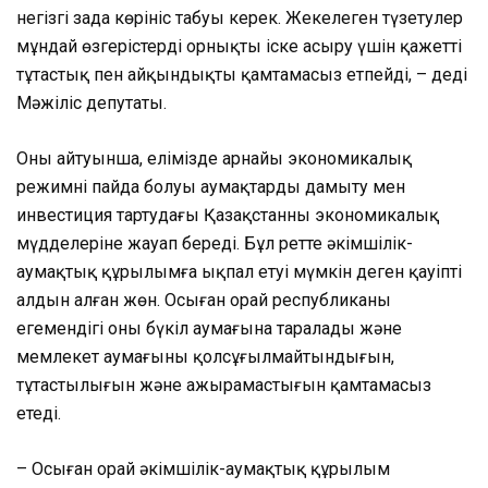
негізгі заңда көрініс табуы керек. Жекелеген түзетулер
мұндай өзгерістерді орнықты іске асыру үшін қажетті
тұтастық пен айқындықты қамтамасыз етпейді, – деді
Мәжіліс депутаты.
Оның айтуынша, елімізде арнайы экономикалық
режимнің пайда болуы аумақтарды дамыту мен
инвестиция тартудағы Қазақстанның экономикалық
мүдделеріне жауап береді. Бұл ретте әкімшілік-
аумақтық құрылымға ықпал етуі мүмкін деген қауіптің
алдын алған жөн. Осыған орай республиканың
егемендігі оның бүкіл аумағына таралады және
мемлекет аумағының қолсұғылмайтындығын,
тұтастылығын және ажырамастығын қамтамасыз
етеді.
– Осыған орай әкімшілік-аумақтық құрылым