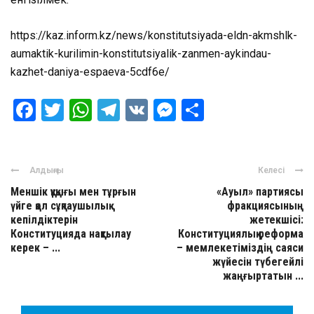
https://kaz.inform.kz/news/konstitutsiyada-eldn-akmshlk-
aumaktik-kurilimin-konstitutsiyalik-zanmen-aykindau-
kazhet-daniya-espaeva-5cdf6e/
Facebook
Twitter
WhatsApp
Telegram
VK
Messenger
Отправить
Алдыңғы
Келесі
Меншік құқығы мен тұрғын
«Ауыл» партиясы
үйге қол сұқпаушылық
фракциясының
кепілдіктерін
жетекшісі:
Конституцияда нақтылау
Конституциялық реформа
керек – ...
– мемлекетіміздің саяси
жүйесін түбегейлі
жаңғыртатын ...