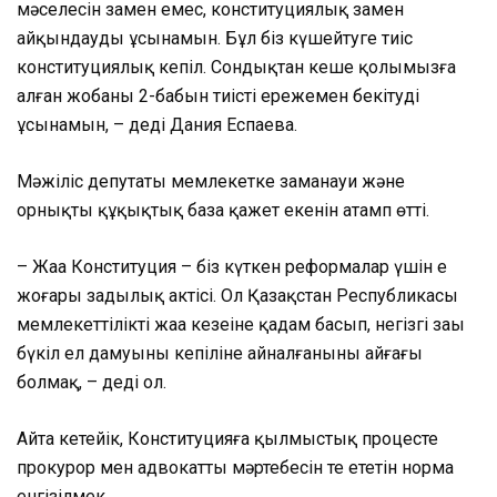
мәселесін заңмен емес, конституциялық заңмен
айқындауды ұсынамын. Бұл біз күшейтуге тиіс
конституциялық кепіл. Сондықтан кеше қолымызға
алған жобаның 2-бабын тиісті ережемен бекітуді
ұсынамын, – деді Дания Еспаева.
Мәжіліс депутаты мемлекетке заманауи және
орнықты құқықтық база қажет екенін атамп өтті.
– Жаңа Конституция – біз күткен реформалар үшін ең
жоғары заңдылық актісі. Ол Қазақстан Республикасы
мемлекеттіліктің жаңа кезеңіне қадам басып, негізгі заңы
бүкіл ел дамуының кепіліне айналғанының айғағы
болмақ, – деді ол.
Айта кетейік, Конституцияға қылмыстық процесте
прокурор мен адвокаттың мәртебесін тең ететін норма
енгізілмек.