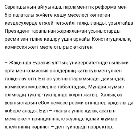
Сарапшының айтуынша, парламенттік реформа мен
бір палаталы жүйеге көшу мәселесі көптеген
кездесулерде егжей-тегжейлі талқыланды. Құрылтайда
Президент тарапынан жарияланған ұсыныстарды
ресми заң тіліне көшіру үшін арнайы Конституциялық
комиссия жеті мәрте отырыс өткізген.
– Жақында Еуразия ұлттық университетінде ғылыми
орта мен комиссия өкілдерінің қатысуымен үлкен
талқылау өтті. Біз өз ұсыныстарымызды дайындап,
комиссия мүшелеріне табыстадық. Мұндай жұмыс
еліміздің түкпір-түкпірінде жүріп жатыр. Халық өз
ұсыныстарын eGov немесе ресми өтініштер арқылы да
жібере алады. Бұл – «халық үніне құлақ асатын
мемлекет» принципінің іс жүзінде қалай жұмыс
істейтінінің көрінісі, – деп түйіндеді проректор.