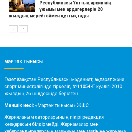
Республикасы Ұлттық архивінің
ұжымы мен ардагерлерін 20
жылдық мерейтоймен құттықтады
МӘРТӨК ТЫНЫСЫ
Газет Қазақстан Республикасы мәдениет, ақпарат және
спорт министрлігінде тіркеліп,
№11054-Г
куәлігі 2010
жылдың 26 шілдесінде берілген.
Меншік иесі:
«Мәртөк тынысы» ЖШС.
Жарияланым авторларының пікірі редакция
көзқарасын білдірмейді. Жарнамалар мен
хабарландырулардың мазмұны мен мәтініне жарнама