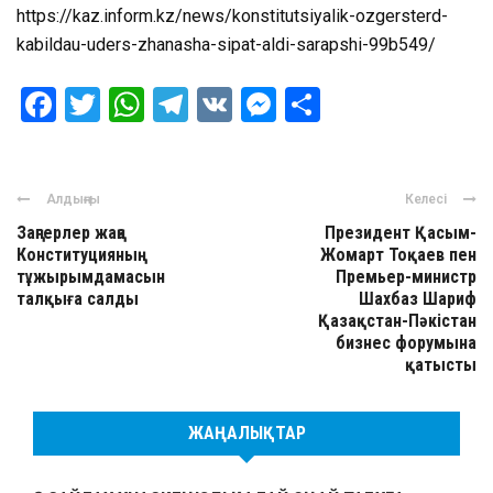
https://kaz.inform.kz/news/konstitutsiyalik-ozgersterd-
kabildau-uders-zhanasha-sipat-aldi-sarapshi-99b549/
Facebook
Twitter
WhatsApp
Telegram
VK
Messenger
Отправить
Алдыңғы
Келесі
Заңгерлер жаңа
Президент Қасым-
Конституцияның
Жомарт Тоқаев пен
тұжырымдамасын
Премьер-министр
талқыға салды
Шахбаз Шариф
Қазақстан-Пәкістан
бизнес форумына
қатысты
ЖАҢАЛЫҚТАР