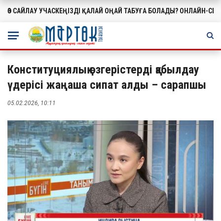
ӨЗ САЙЛАУ УЧАСКЕҢІЗДІ ҚАЛАЙ ОҢАЙ ТАБУҒА БОЛАДЫ? ОНЛАЙН-СЕ
МАҢЫЗДЫ
Конституциялық өзгерістерді қабылдау
үдерісі жаңаша сипат алды – сарапшы
05.02.2026, 10:11