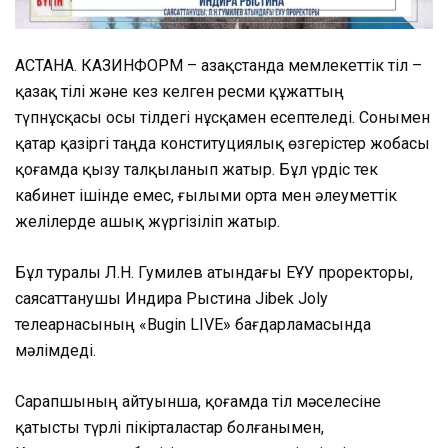
АСТАНА. КАЗИНФОРМ – Қазақстанда мемлекеттік тіл –
қазақ тілі және кез келген ресми құжаттың
түпнұсқасы осы тілдегі нұсқамен есептеледі. Сонымен
қатар қазіргі таңда конституциялық өзгерістер жобасы
қоғамда қызу талқыланып жатыр. Бұл үрдіс тек
кабинет ішінде емес, ғылыми орта мен әлеуметтік
желілерде ашық жүргізіліп жатыр.
Бұл туралы Л.Н. Гумилев атындағы ЕҰУ проректоры,
саясаттанушы Индира Рыстина Jibek Joly
телеарнасының «Bugin LIVE» бағдарламасында
мәлімдеді.
Сарапшының айтуынша, қоғамда тіл мәселесіне
қатысты түрлі пікірталастар болғанымен,