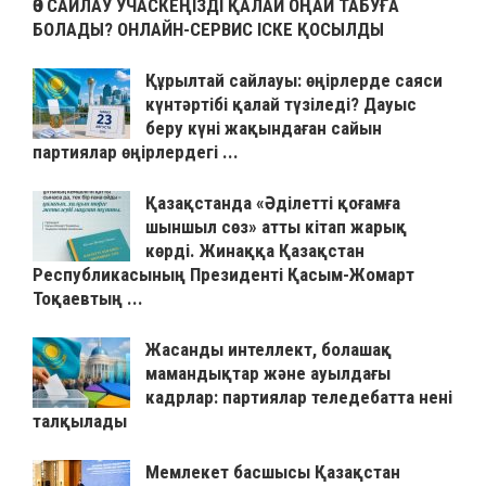
ӨЗ САЙЛАУ УЧАСКЕҢІЗДІ ҚАЛАЙ ОҢАЙ ТАБУҒА
БОЛАДЫ? ОНЛАЙН-СЕРВИС ІСКЕ ҚОСЫЛДЫ
Құрылтай сайлауы: өңірлерде саяси
күнтәртібі қалай түзіледі? Дауыс
беру күні жақындаған сайын
партиялар өңірлердегі ...
Қазақстанда «Әділетті қоғамға
шыншыл сөз» атты кітап жарық
көрді. Жинаққа Қазақстан
Республикасының Президенті Қасым-Жомарт
Тоқаевтың ...
Жасанды интеллект, болашақ
мамандықтар және ауылдағы
кадрлар: партиялар теледебатта нені
талқылады
Мемлекет басшысы Қазақстан