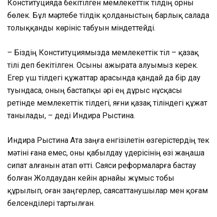
Конституцияда бекітілген мемлекеттік тілдің орны
бөлек. Бұл мәртебе тілдік қолданыстың барлық салада
толыққанды көрініс табуын міндеттейді.
– Біздің Конституциямызда мемлекеттік тіл – қазақ
тілі деп бекітілген. Осыны ажырата алуымыз керек.
Егер үш тілдегі құжаттар арасында қандай да бір дау
туындаса, оның бастапқы әрі ең дұрыс нұсқасы
ретінде мемлекеттік тілдегі, яғни қазақ тіліндегі құжат
танылады, – деді Индира Рыстина.
Индира Рыстина Ата заңға енгізілетін өзгерістердің тек
мәтіні ғана емес, оны қабылдау үдерісінің өзі жаңаша
сипат алғанын атап өтті. Саяси реформаларға бастау
болған Жолдаудан кейін арнайы жұмыс тобы
құрылып, оған заңгерлер, саясаттанушылар мен қоғам
белсенділері тартылған.