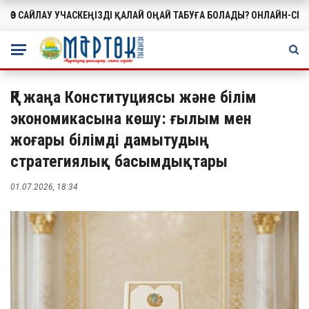
ӨЗ САЙЛАУ УЧАСКЕҢІЗДІ ҚАЛАЙ ОҢАЙ ТАБУҒА БОЛАДЫ? ОНЛАЙН-СЕ
МАҢЫЗДЫ
ҚР жаңа Конституциясы және білім
экономикасына көшу: ғылым мен
жоғары білімді дамытудың
стратегиялық басымдықтары
01.07.2026, 18:34