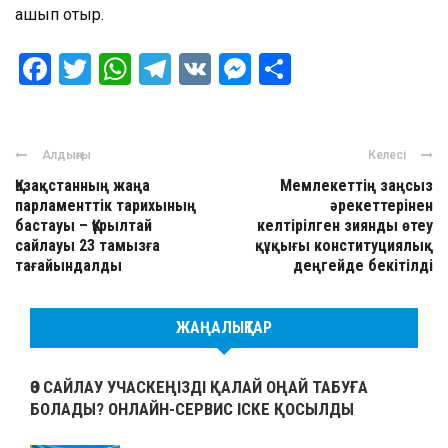
ашып отыр.
Facebook
Twitter
WhatsApp
Telegram
VK
Messenger
Отправить
Алдыңғы
Келесі
Қазақстанның жаңа
Мемлекеттің заңсыз
парламенттік тарихының
әрекеттерінен
бастауы – Құрылтай
келтірілген зиянды өтеу
сайлауы 23 тамызға
құқығы конституциялық
тағайындалды
деңгейде бекітілді
ЖАҢАЛЫҚТАР
ӨЗ САЙЛАУ УЧАСКЕҢІЗДІ ҚАЛАЙ ОҢАЙ ТАБУҒА
БОЛАДЫ? ОНЛАЙН-СЕРВИС ІСКЕ ҚОСЫЛДЫ