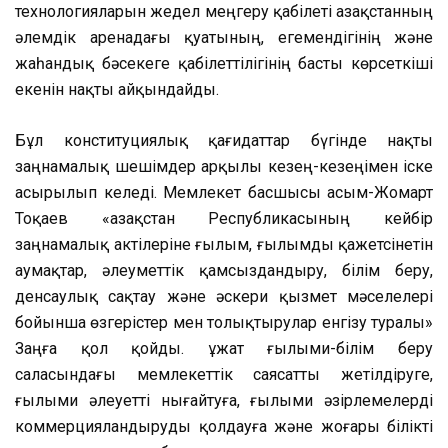
технологияларын жедел меңгеру қабілеті Қазақстанның
әлемдік аренадағы қуатының, егемендігінің және
жаһандық бәсекеге қабілеттілігінің басты көрсеткіші
екенін нақты айқындайды.
Бұл конституциялық қағидаттар бүгінде нақты
заңнамалық шешімдер арқылы кезең-кезеңімен іске
асырылып келеді. Мемлекет басшысы Қасым-Жомарт
Тоқаев «Қазақстан Республикасының кейбір
заңнамалық актілеріне ғылым, ғылымды қажетсінетін
аумақтар, әлеуметтік қамсыздандыру, білім беру,
денсаулық сақтау және әскери қызмет мәселелері
бойынша өзгерістер мен толықтырулар енгізу туралы»
Заңға қол қойды. Құжат ғылыми-білім беру
саласындағы мемлекеттік саясатты жетілдіруге,
ғылыми әлеуетті нығайтуға, ғылыми әзірлемелерді
коммерцияландыруды қолдауға және жоғары білікті