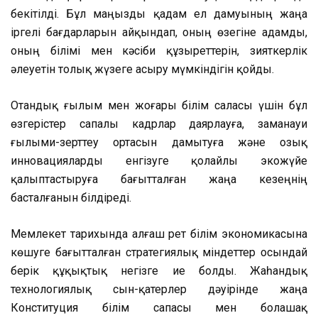
бекітілді. Бұл маңызды қадам ел дамуының жаңа
іргелі бағдарларын айқындап, оның өзегіне адамды,
оның білімі мен кәсіби құзыреттерін, зияткерлік
әлеуетін толық жүзеге асыру мүмкіндігін қойды.
Отандық ғылым мен жоғары білім саласы үшін бұл
өзгерістер сапалы кадрлар даярлауға, заманауи
ғылыми-зерттеу ортасын дамытуға және озық
инновацияларды енгізуге қолайлы экожүйе
қалыптастыруға бағытталған жаңа кезеңнің
басталғанын білдіреді.
Мемлекет тарихында алғаш рет білім экономикасына
көшуге бағытталған стратегиялық міндеттер осындай
берік құқықтық негізге ие болды. Жаһандық
технологиялық сын-қатерлер дәуірінде жаңа
Конституция білім сапасы мен болашақ