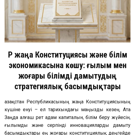
ҚР жаңа Конституциясы және білім
экономикасына көшу: ғылым мен
жоғары білімді дамытудың
стратегиялық басымдықтары
Қазақстан Республикасының жаңа Конституциясының
күшіне енуі – ел тарихындағы маңызды кезең. Ата
Заңда алғаш рет адам капиталын, білім беру жүйесін,
ғылымды және серпінді инновацияларды дамыту
басымдықтары ең жоғары конституциялық деңгейде