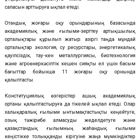
сапасын арттыруға ықпал етеді.
Отандық жоғары оқу орындарының базасында
академиялық және ғылыми-зерттеу артықшылық
орталықтары құрылып жатыр. Қазіргі таңда мұндай
орталықтар экология, су ресурстары, энергетикалық
қауіпсіздік, тау-кен металлургиясы, биотехнология
және агроөнеркәсіптік кешен сияқты ел үшін басым
бағыттар бойынша 11 жоғары оқу орнында
қалыптасты.
Конституциялық өзгерістер ашық академиялық
ортаны қалыптастыруға да тікелей ықпал етеді. Олар
халықаралық ғылыми ынтымақтастықты кеңейтуге,
озық тәжірибе алмасуды жеделдетуге және
қазақстандық ғылымның жаһандық ғылыми
кеңістікке толыққанды кірігуіне жаңа мүмкіндіктер