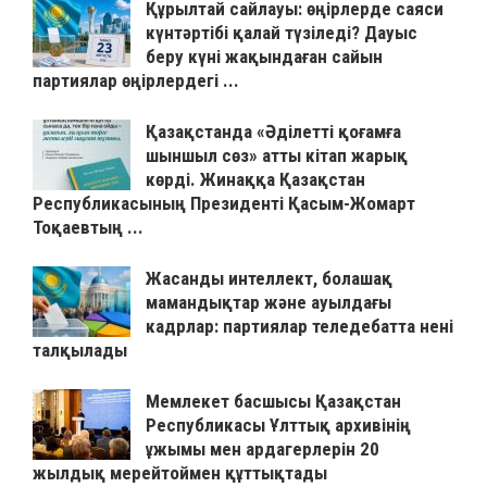
Құрылтай сайлауы: өңірлерде саяси
күнтәртібі қалай түзіледі? Дауыс
беру күні жақындаған сайын
партиялар өңірлердегі ...
Қазақстанда «Әділетті қоғамға
шыншыл сөз» атты кітап жарық
көрді. Жинаққа Қазақстан
Республикасының Президенті Қасым-Жомарт
Тоқаевтың ...
Жасанды интеллект, болашақ
мамандықтар және ауылдағы
кадрлар: партиялар теледебатта нені
талқылады
Мемлекет басшысы Қазақстан
Республикасы Ұлттық архивінің
ұжымы мен ардагерлерін 20
жылдық мерейтоймен құттықтады