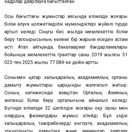
кадрлар даярлауға бағытталған.
Осы бағыттағы жұмыстар аясында елімізде жоғары
білім алуға қолжетімділік мүмкіндіктері жүйелі түрде
артып келеді. Соңғы бес жылда мемлекеттік білім
беру тапсырысының көлемі бір жарым еседен астам
өсті. Атап айтқанда, бакалавриат бағдарламалары
бойынша мемлекеттік гранттар саны 2019 жылғы 51
023-тен 2025 жылы 77 084-ке дейін артты.
Сонымен қатар халықаралық академиялық ортаны
дамыту жұмыстары қарқынды жалғасып жатыр.
Соның нәтижесінде Қазақстан Орталық Азияның
жетекші білім беру орталығына айналып келеді.
Бүгінде елімізде 32 шетелдік жоғары оқу орны мен
олардың филиалдары жұмыс істейді. Бұл үздік
халықаралық тәжірибелерді енгізуге, академиялық
ұтқырлықты дамытуға және мамандар даярлау