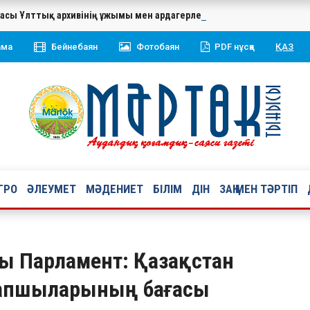
касы Ұлттық архивінің ұжымы мен ардагерлерін 20 жылдық мерей
ама
Бейнебаян
Фотобаян
PDF нұсқа
ҚАЗ
ГРО
ӘЛЕУМЕТ
МӘДЕНИЕТ
БІЛІМ
ДІН
ЗАҢ МЕН ТӘРТІП
ды Парламент: Қазақстан
рапшыларының бағасы