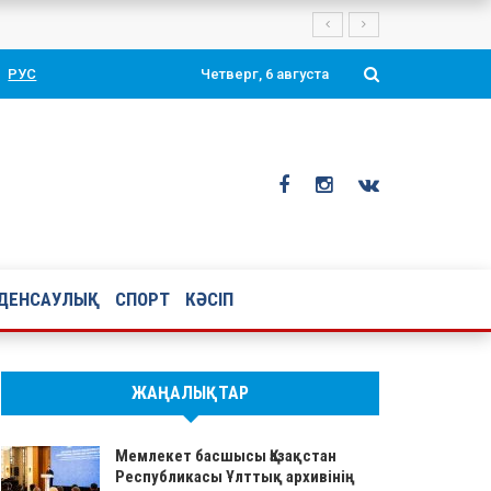
тоймен құттықтады
РУС
Четверг, 6 августа
ДЕНСАУЛЫҚ
СПОРТ
КӘСІП
ЖАҢАЛЫҚТАР
Мемлекет басшысы Қазақстан
Республикасы Ұлттық архивінің