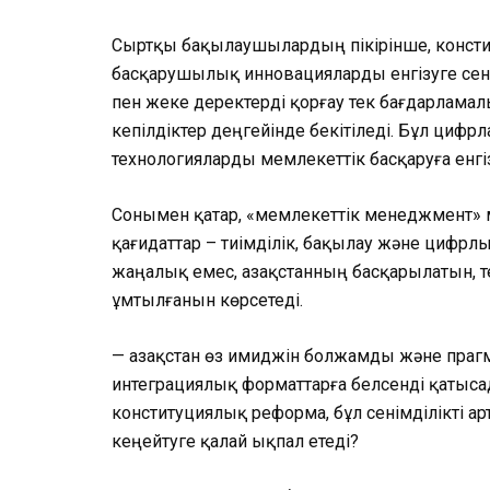
Сыртқы бақылаушылардың пікірінше, конст
басқарушылық инновацияларды енгізуге сені
пен жеке деректерді қорғау тек бағдарламал
кепілдіктер деңгейінде бекітіледі. Бұл циф
технологияларды мемлекеттік басқаруға енгі
Сонымен қатар, «мемлекеттік менеджмент» мо
қағидаттар – тиімділік, бақылау және цифрл
жаңалық емес, Қазақстанның басқарылатын, 
ұмтылғанын көрсетеді.
— Қазақстан өз имиджін болжамды және праг
интеграциялық форматтарға белсенді қатыса
конституциялық реформа, бұл сенімділікті 
кеңейтуге қалай ықпал етеді?