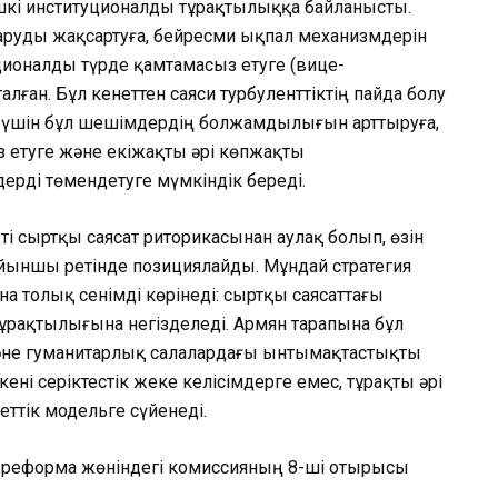
шкі институционалды тұрақтылыққа байланысты.
аруды жақсартуға, бейресми ықпал механизмдерін
ционалды түрде қамтамасыз етуге (вице-
алған. Бұл кенеттен саяси турбуленттіктің пайда болу
ер үшін бұл шешімдердің болжамдылығын арттыруға,
 етуге және екіжақты әрі көпжақты
рді төмендетуге мүмкіндік береді.
ті сыртқы саясат риторикасынан аулақ болып, өзін
ыншы ретінде позициялайды. Мұндай стратегия
на толық сенімді көрінеді: сыртқы саясаттағы
ұрақтылығына негізделеді. Армян тарапына бұл
әне гуманитарлық салалардағы ынтымақтастықты
ені серіктестік жеке келісімдерге емес, тұрақты әрі
ттік модельге сүйенеді.
ық реформа жөніндегі комиссияның 8-ші отырысы