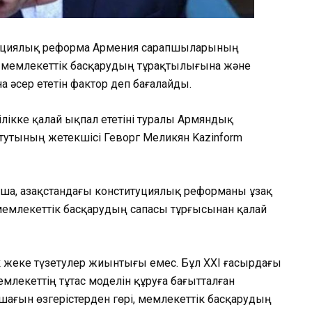
туциялық реформа Армения сарапшыларының
 мемлекеттік басқарудың тұрақтылығына және
әсер ететін фактор деп бағалайды.
ілікке қалай ықпал ететіні туралы Армяндық
тутының жетекшісі Геворг Меликян Kazinform
а, Қазақстандағы конституциялық реформаны ұзақ
мемлекеттік басқарудың сапасы тұрғысынан қалай
к жеке түзетулер жиынтығы емес. Бұл XXI ғасырдағы
лекеттің тұтас моделін құруға бағытталған
шағын өзгерістерден гөрі, мемлекеттік басқарудың