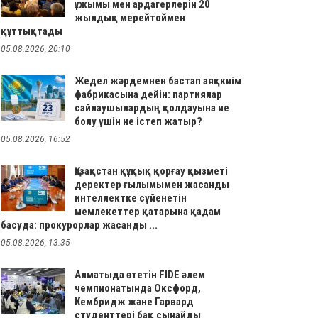
ұжымы мен ардагерлерін 20
жылдық мерейтоймен
құттықтады
05.08.2026, 20:10
Жедел жәрдемнен бастап аяқкиім
фабрикасына дейін: партиялар
сайлаушылардың қолдауына ие
болу үшін не істеп жатыр?
05.08.2026, 16:52
Қазақстан құқық қорғау қызметі
деректер ғылымымен жасанды
интеллектке сүйенетін
мемлекеттер қатарына қадам
басуда: прокурорлар жасанды ...
05.08.2026, 13:35
Алматыда өтетін FIDE әлем
чемпионатында Оксфорд,
Кембридж және Гарвард
студенттері бақ сынайды