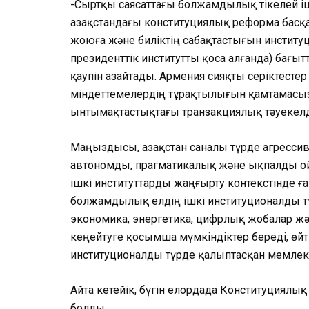
-Сыртқы саясаттағы болжамдылық тікелей і
Қазақстандағы конституциялық реформа басқ
жоюға және биліктің сабақтастығын институ
президенттік институтты қоса алғанда) бағытт
қаупін азайтады. Армения сияқты серіктест
міндеттемелердің тұрақтылығын қамтамасыз
ынтымақтастықтағы транзакциялық тәуекелде
Маңыздысы, Қазақстан саналы түрде агрессив
автономды, прагматикалық және ықпалды ой
ішкі институттарды жаңғырту контекстінде ға
болжамдылық елдің ішкі институционалды т
экономика, энергетика, цифрлық жобалар ж
кеңейтуге қосымша мүмкіндіктер береді, өйтк
институционалды түрде қалыптасқан мемлеке
Айта кетейік, бүгін елордада Конституциял
болды.