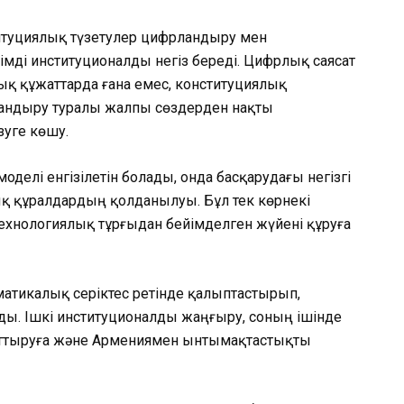
итуциялық түзетулер цифрландыру мен
мді институционалды негіз береді. Цифрлық саясат
ық құжаттарда ғана емес, конституциялық
рландыру туралы жалпы сөздерден нақты
зуге көшу.
делі енгізілетін болады, онда басқарудағы негізгі
ық құралдардың қолданылуы. Бұл тек көрнекі
технологиялық тұрғыдан бейімделген жүйені құруға
матикалық серіктес ретінде қалыптастырып,
ды. Ішкі институционалды жаңғыру, соның ішінде
арттыруға және Армениямен ынтымақтастықты