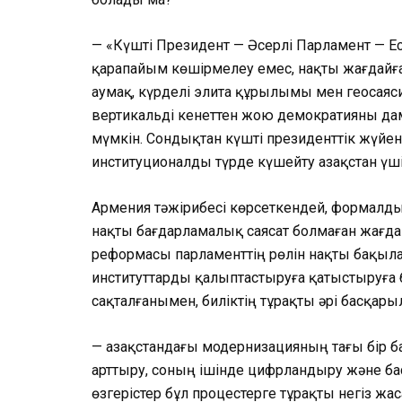
— «Күшті Президент — Әсерлі Парламент — Есе
қарапайым көшірмелеу емес, нақты жағдайға 
аумақ, күрделі элита құрылымы мен геосаяс
вертикальді кенеттен жою демократияны да
мүмкін. Сондықтан күшті президенттік жүйені
институционалды түрде күшейту Қазақстан ү
Армения тәжірибесі көрсеткендей, формалды
нақты бағдарламалық саясат болмаған жағдай
реформасы парламенттің рөлін нақты бақыл
институттарды қалыптастыруға қатыстыруға б
сақталғанымен, биліктің тұрақты әрі басқары
— Қазақстандағы модернизацияның тағы бір б
арттыру, соның ішінде цифрландыру және б
өзгерістер бұл процестерге тұрақты негіз жас