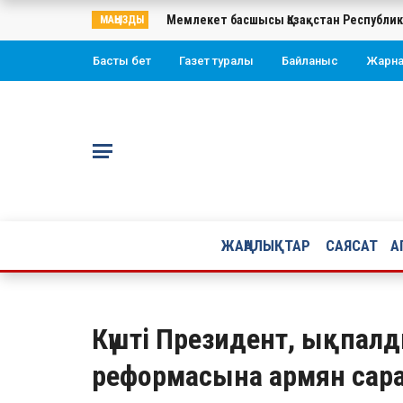
Мемлекет басшысы Қазақстан Республи
МАҢЫЗДЫ
Басты бет
Газет туралы
Байланыс
Жарн
ЖАҢАЛЫҚТАР
САЯСАТ
А
Күшті Президент, ықпал
реформасына армян са