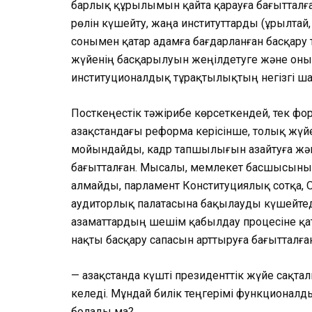
барлық құрылымын қайта қарауға бағытталған.
рөлін күшейту, жаңа институттарды (Құрылтай,
сонымен қатар адамға бағдарланған басқару 
жүйенің басқарылуын жеңілдетуге және оны
институционалдық тұрақтылықтың негізгі ш
Посткеңестік тәжірибе көрсеткендей, тек фо
Қазақстандағы реформа керісінше, толық жүйе
мойындайды, кадр тапшылығын азайтуға жә
бағытталған. Мысалы, мемлекет басшысыны
алмайды, парламент Конституциялық сотқа,
аудиторлық палатасына бақылауды күшейтеді
азаматтардың шешім қабылдау процесіне қа
нақты басқару сапасын арттыруға бағытталған
— Қазақстанда күшті президенттік жүйе сақта
келеді. Мұндай билік теңгерімі функционалд
болады ма?