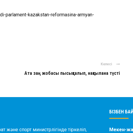
aldi-parlament-kazakstan-reformasina-armyan-
ger
авить
Келесі
Ата заң жобасы пысықталып, нақтылана түсті
БІЗБЕН Б
ат және спорт министрлігінде тіркеліп,
Мекен-жа