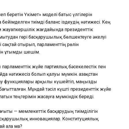
п беретін Үкімет» моделі батыс үлгілерін
бейімделген тиімді баланс іздеудің нәтижесі. Кең
и жауапкершілік жағдайында президенттік
мытудан гөрі басқарушылық бөлшектеуге әкелуі
 сақтай отырып, парламенттің рөлін
шін ұтымды шешім.
 парламенттік жүйе партиялық бәсекелестік пен
да нәтижесіз болып қалуы мүмкін. Қазақстан
ау функциялары арқылы күшейтіп, маңызды
ағытталған. Мұндай тәсіл күшті президенттік жүйе
латын теңгерімін жасауға мүмкіндік береді.
ағыты — мемлекеттік басқарудың тиімділігін
асқарушылық инновациялар. Конституциялық
ай ала ма?