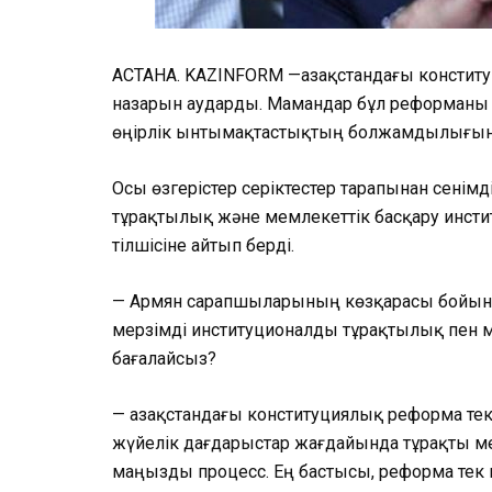
АСТАНА. KAZINFORM —Қазақстандағы консти
назарын аударды. Мамандар бұл реформаны
өңірлік ынтымақтастықтың болжамдылығына 
Осы өзгерістер серіктестер тарапынан сенімд
тұрақтылық және мемлекеттік басқару инсти
тілшісіне айтып берді.
— Армян сарапшыларының көзқарасы бойынш
мерзімді институционалды тұрақтылық пен 
бағалайсыз?
— Қазақстандағы конституциялық реформа те
жүйелік дағдарыстар жағдайында тұрақты мем
маңызды процесс. Ең бастысы, реформа тек 