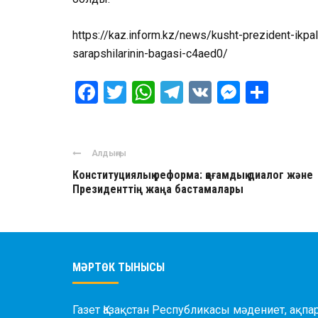
https://kaz.inform.kz/news/kusht-prezident-ikp
sarapshilarinin-bagasi-c4aed0/
Facebook
Twitter
WhatsApp
Telegram
VK
Messen
Отпр
Алдыңғы
Конституциялық реформа: қоғамдық диалог және
Президенттің жаңа бастамалары
МӘРТӨК ТЫНЫСЫ
Газет Қазақстан Республикасы мәдениет, ақпар