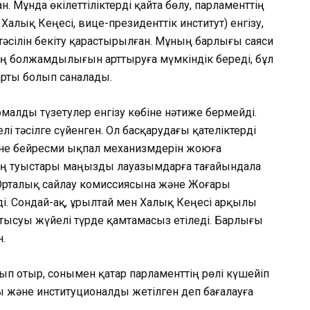
 Мұнда өкілеттіліктерді қайта бөлу, парламенттің
 Халық Кеңесі, вице-президенттік институт) енгізу,
тәсілін бекіту қарастырылған. Мұның барлығы саяси
ң болжамдылығын арттыруға мүмкіндік береді, бұл
арты болып саналады.
рмалды түзетулер енгізу көбіне нәтиже бермейді.
лі тәсілге сүйенген. Ол басқарудағы қателіктерді
не бейресми ықпал механизмдерін жоюға
ң туыстары маңызды лауазымдарға тағайындала
 Орталық сайлау комиссиясына және Жоғары
. Сондай-ақ, Құрылтай мен Халық Кеңесі арқылы
тысуы жүйелі түрде қамтамасыз етіледі. Барлығы
.
лып отыр, сонымен қатар парламенттің рөлі күшейіп
ы және институционалды жетілген деп бағалауға