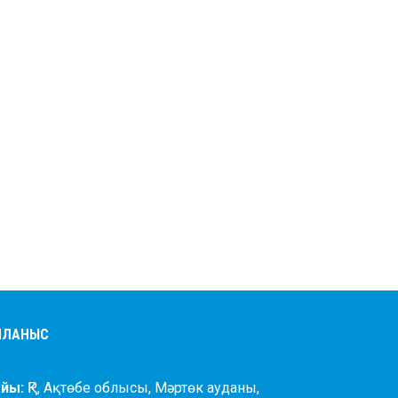
АЙЛАНЫС
йы:
ҚР, Ақтөбе облысы, Мәртөк ауданы,