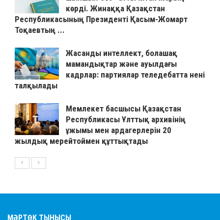
көрді. Жинаққа Қазақстан
Республикасының Президенті Қасым-Жомарт
Тоқаевтың ...
Жасанды интеллект, болашақ
мамандықтар және ауылдағы
кадрлар: партиялар теледебатта нені
талқылады
Мемлекет басшысы Қазақстан
Республикасы Ұлттық архивінің
ұжымы мен ардагерлерін 20
жылдық мерейтоймен құттықтады
МӘРТӨК ТЫНЫСЫ