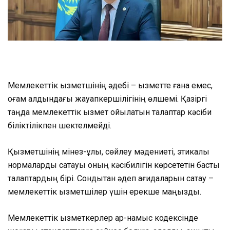
Мемлекеттік қызметшінің әдебі – қызметте ғана емес,
қоғам алдындағы жауапкершілігінің өлшемі. Қазіргі
таңда мемлекеттік қызмет қойылатын талаптар кәсіби
біліктілікпен шектелмейді.
Қызметшінің мінез-құлқы, сөйлеу мәдениеті, этикалық
нормаларды сақтауы оның кәсібилігін көрсететін басты
талаптардың бірі. Сондықтан әдеп қағидаларын сақтау –
мемлекеттік қызметшілер үшін ерекше маңызды.
Мемлекеттік қызметкерлер ар-намыс кодексінде