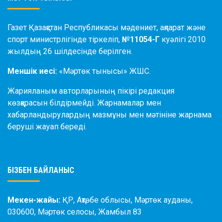
Газет Қазақстан Республикасы мәдениет, ақпарат және
спорт министрлігінде тіркеліп,
№11054-Г
куәлігі 2010
жылдың 26 шілдесінде берілген.
Меншік иесі:
«Мәртөк тынысы» ЖШС.
Жарияланым авторларының пікірі редакция
көзқарасын білдірмейді. Жарнамалар мен
хабарландырулардың мазмұны мен мәтініне жарнама
беруші жауап береді.
БІЗБЕН БАЙЛАНЫС
Мекен-жайы:
ҚР, Ақтөбе облысы, Мәртөк ауданы,
030600, Мәртөк селосы, Жамбыл 83