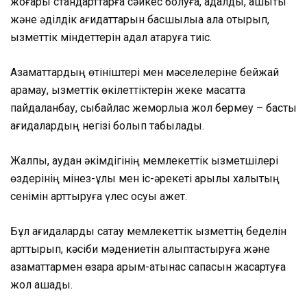
жоғары стандарттарға сәйкес болуға, адалдық, ашықтық
және әділдік қағидаттарын басшылыққа ала отырып,
қызметтік міндеттерін адал атқаруға тиіс.
Азаматтардың өтініштері мен мәселелеріне бейжай
қарамау, қызметтік өкілеттіктерін жеке мақсатта
пайдаланбау, сыбайлас жемқорлыққа жол бермеу – басты
қағидалардың негізі болып табылады.
Жалпы, аудан әкімдігінің мемлекеттік қызметшілері
өздерінің мінез-құлқы мен іс-әрекеті арқылы халықтың
сенімін арттыруға үлес қосуы қажет.
Бұл қағидаларды сақтау мемлекеттік қызметтің беделін
арттырып, кәсіби мәдениетін қалыптастыруға және
азаматтармен өзара қарым-қатынас сапасын жақсартуға
жол ашады.