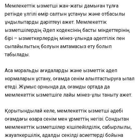
Мемлекеттік қызметші жан-жақты дамыған тұлға
ретінде үлгілі өмір салтын ұстануы және отбасылық
құндылықтарды дәріптеуі қажет. Мемлекеттік
қызметшілердің Әдеп кодексінің басты міндеттерінің
бірі – қызметкерлердің мінез-құлқында әдептілік пен
сыпайылықтың болуын қамтамасыз ету болып
табылады.
Асқақ моральдық қағидаларды және қызметтік әдеп
нормаларын ұстану, қоғамда сенім қалыптастыруға ықпал
етеді. Жұмыс орнында да, қоғамдық ортада да
мемлекеттік қызметшіге лайық мінез-құлық таныту қажет.
Қорытындылай келе, мемлекеттік қызметші әдебі
қоғамдағы өзара сенім мен құрметтің негізі. Сондықтан
мемлекеттік қызметшілер кішіпейілділік, сабырлылық,
жауапкершілік, адалдық секілді қасиеттерді бойына