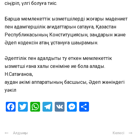
сіңіріп, үлгі болуға тиіс.
Барша мемлекеттік қызметшілерді жоғары мәдениет
пен адамгершілік қағидаттарын сақтауға, Қазақстан
Республикасының Конституциясын, заңдарын және
Әдеп кодексін қатаң ұстануға шақырамын.
Әдептілік пен адалдықты ту еткен мемлекеттік
қызметші ғана халық сеніміне ие бола алады.
Н.Сақтағанов,
аудан әкімі аппаратының басшысы, Әдеп жөніндегі
уәкіл
Facebook
Twitter
WhatsApp
Telegram
VK
Messenger
Отправить
Алдыңғы
Келесі