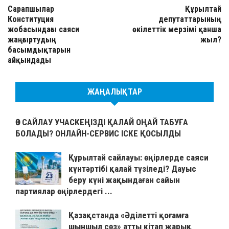
Сарапшылар
Құрылтай
Конституция
депутаттарының
жобасындағы саяси
өкілеттік мерзімі қанша
жаңғыртудың
жыл?
басымдықтарын
айқындады
ЖАҢАЛЫҚТАР
ӨЗ САЙЛАУ УЧАСКЕҢІЗДІ ҚАЛАЙ ОҢАЙ ТАБУҒА
БОЛАДЫ? ОНЛАЙН-СЕРВИС ІСКЕ ҚОСЫЛДЫ
Құрылтай сайлауы: өңірлерде саяси
күнтәртібі қалай түзіледі? Дауыс
беру күні жақындаған сайын
партиялар өңірлердегі ...
Қазақстанда «Әділетті қоғамға
шыншыл сөз» атты кітап жарық