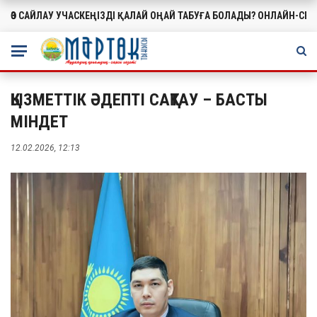
ӨЗ САЙЛАУ УЧАСКЕҢІЗДІ ҚАЛАЙ ОҢАЙ ТАБУҒА БОЛАДЫ? ОНЛАЙН-СЕ
МАҢЫЗДЫ
ҚЫЗМЕТТІК ӘДЕПТІ САҚТАУ – БАСТЫ
МІНДЕТ
12.02.2026, 12:13