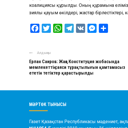
коалициясы құрылды. Оның құрамына елімізд
зиялы қауым өкілдері, жастар бірлестіктері, к
Facebook
Twitter
WhatsApp
Telegram
VK
Messen
Отпр
Алдыңғы
Ерлан Саиров: Жаңа Конституция жобасында
мемлекеттің саяси тұрақтылығын қамтамасыз
ететін тетіктер қарастырылды
МӘРТӨК ТЫНЫСЫ
Газет Қазақстан Республикасы мәдениет, ақпа