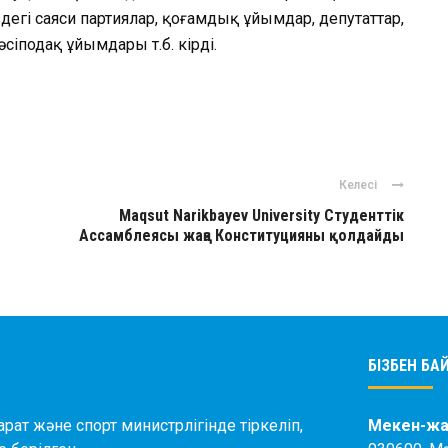
егі саяси партиялар, қоғамдық ұйымдар, депутаттар,
әсіподақ ұйымдары т.б. кірді.
ger
авить
Келесі
Maqsut Narikbayev University Студенттік
Ассамблеясы жаңа Конституцияны қолдайды
БІЗБЕН Б
рат және спорт министрлігінде тіркеліп,
Мекен-жа