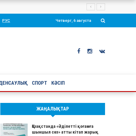
Президенті Қасым-Жомарт Тоқаевтың таңдаулы ой-тұжырымдары мен қ
РУС
Четверг, 6 августа
ДЕНСАУЛЫҚ
СПОРТ
КӘСІП
ЖАҢАЛЫҚТАР
Қазақстанда «Әділетті қоғамға
шыншыл сөз» атты кітап жарық