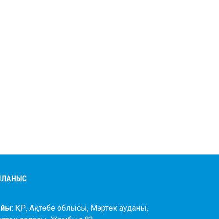
АЙЛАНЫС
йы:
ҚР, Ақтөбе облысы, Мәртөк ауданы,