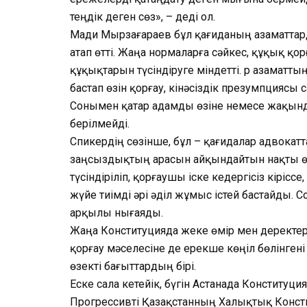
теңдік деген сөз», – деді ол.
Мади Мырзағараев бұл қағиданың азаматтард
атап өтті. Жаңа нормаларға сәйкес, құқық қо
құқықтарын түсіндіруге міндетті. Әр азаматтың
бастап өзін қорғау, кінәсіздік презумпциясы 
Сонымен қатар адамды өзіне немесе жақынд
берілмейді.
Спикердің сөзінше, бұл – қағидалар адвокатт
заңсыздықтың арасын айқындайтын нақты өл
түсіндіріліп, қорғаушы іске кедергісіз кірісс
жүйе тиімді әрі әділ жұмыс істей бастайды. С
арқылы нығаяды.
Жаңа Конституцияда жеке өмір мен деректе
қорғау мәселесіне де ерекше көңіл бөлінгені
өзекті бағыттардың бірі.
Еске сала кетейік, бүгін Астанада Конституц
Прогрессивті Қазақстанның Халықтық Конст