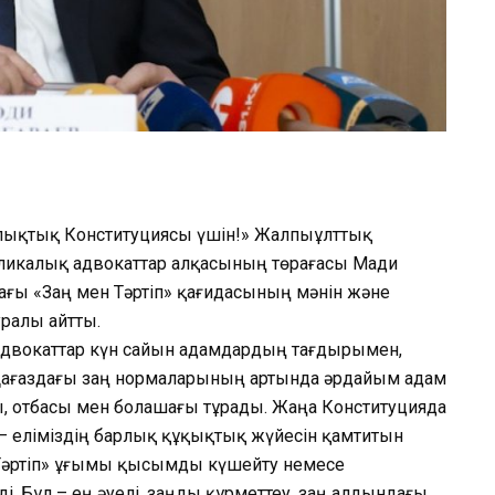
Халықтық Конституциясы үшін!» Жалпыұлттық
икалық адвокаттар алқасының төрағасы Мади
ағы «Заң мен Тәртіп» қағидасының мәнін және
ралы айтты.
адвокаттар күн сайын адамдардың тағдырымен,
. «Қағаздағы заң нормаларының артында әрдайым адам
ы, отбасы мен болашағы тұрады. Жаңа Конституцияда
 – еліміздің барлық құқықтық жүйесін қамтитын
Тәртіп» ұғымы қысымды күшейту немесе
. Бұл – ең әуелі, заңды құрметтеу, заң алдындағы