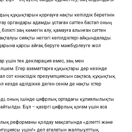
ың құқықтарын қорғауға нақты кепілдік беретінін
рғау органдары адамды ұстаған сәттен бастап оның
 білікті заң көмегін алу, қамауға алынған сәттен
сақталуы сияқты негізгі кепілдіктері айқындалады.
арына қарсы айғақ беруге мәжбүрлеуге жол
ар үшін тек декларация емес, заң мен
шем. Егер азаматтарға құқықтары дер кезінде
е, ал сот кінәсіздік презумпциясын сақтаса, құқықтық
ол кезде әділдікке деген сенім де нақты істер
рді, оның ішінде цифрлық ортадағы құпиялылықты
 айтылды. Бұл – қазіргі цифрлық қоғам үшін аса
иялық реформаны қолдау мақсатында «Әділетті және
итуциясы үшін!» деп аталатын жалпыұлттық