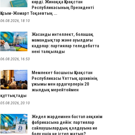
көрді. Жинаққа Қазақстан
Республикасының Президенті
Қасым-Жомарт Тоқаевтың ...
06.08.2026, 18:10
Жасанды интеллект, болашақ
мамандықтар және ауылдағы
кадрлар: партиялар теледебатта
нені талқылады
06.08.2026, 16:53
Мемлекет басшысы Қазақстан
Республикасы Ұлттық архивінің
ұжымы мен ардагерлерін 20
жылдық мерейтоймен
құттықтады
05.08.2026, 20:10
Жедел жәрдемнен бастап аяқкиім
фабрикасына дейін: партиялар
сайлаушылардың қолдауына ие
болу үшін не істеп жатыр?