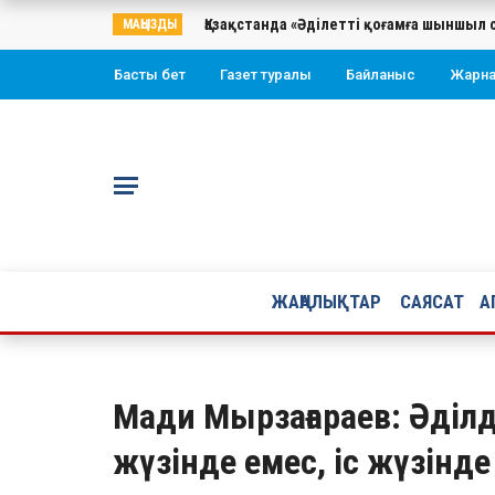
Қазақстанда «Әділетті қоғамға шыншыл 
МАҢЫЗДЫ
Басты бет
Газет туралы
Байланыс
Жарн
ЖАҢАЛЫҚТАР
САЯСАТ
А
Мади Мырзағараев: Әділді
жүзінде емес, іс жүзінд