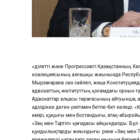
«Әділетті және Прогрессивті Қазақстанның 
коалициясының алғашқы жиынында Республ
Мырзағараев сөз сөйлеп, жаңа Конституцияд
адвокаттық институттың қоғамдағы орнын ту
Адвокаттар алқасы төрағасының айтуынша, 
әділдікке деген үмітімен бетпе-бет келеді
өмірі, құқығы мен бостандығы, атақ-абырой
«Заң мен Тәртіп» қағидасы айқындалды. Бұл
құндылықтарды жиындығы. Әрине «Заң мен 
ережелерді қатаңдату деген мығына бермейді