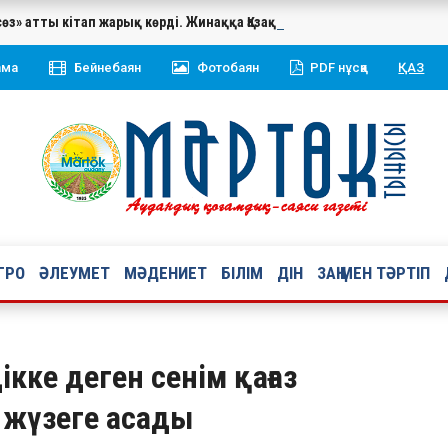
сөз» атты кітап жарық көрді. Жинаққа Қазақстан Республикасының 
ама
Бейнебаян
Фотобаян
PDF нұсқа
ҚАЗ
ГРО
ӘЛЕУМЕТ
МӘДЕНИЕТ
БІЛІМ
ДІН
ЗАҢ МЕН ТӘРТІП
кке деген сенім қағаз
е жүзеге асады