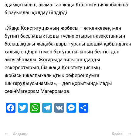
адам
қатыс
ып,
азаматтар
жаңа
К
онституция
жобасына
бірауыздан
қолдау
білдірді.
«
Жаңа
Конституцияның
жобасы
–
өткен
кезең мен
бүгін
гі басымдықтарды
түсіне отырып,
Қазақстанның
болашақтағы
жаңа
бағдары
туралы
шешім
қабылдаған
халықтың
бірлігі
мен
бір
тұтастығының белгісі
деп
айтуға
болады
.
Жоғарыда айтылғандарды
ескере
отырып,
біз
жаңа
Конституцияның
жобасын
жалпыхалықтық
референдумға
шығаруды
ұсынамыз
»
,
–
деп
қорытындылады
сөзін
Магеррам
Магеррамов.
Facebook
Twitter
WhatsApp
Telegram
VK
Messenger
Отправить
Алдыңғы
Келесі