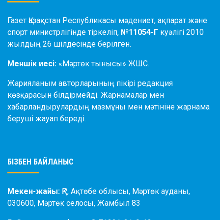
Газет Қазақстан Республикасы мәдениет, ақпарат және
спорт министрлігінде тіркеліп,
№11054-Г
куәлігі 2010
жылдың 26 шілдесінде берілген.
Меншік иесі:
«Мәртөк тынысы» ЖШС.
Жарияланым авторларының пікірі редакция
көзқарасын білдірмейді. Жарнамалар мен
хабарландырулардың мазмұны мен мәтініне жарнама
беруші жауап береді.
БІЗБЕН БАЙЛАНЫС
Мекен-жайы:
ҚР, Ақтөбе облысы, Мәртөк ауданы,
030600, Мәртөк селосы, Жамбыл 83