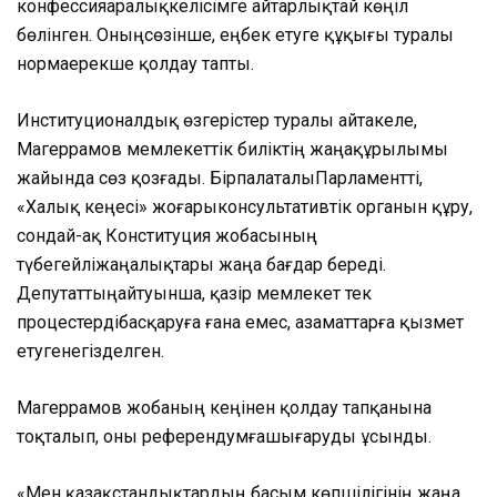
конфессияаралық
келісімге
айтарлықтай
көңіл
бөлінген
.
Оның
сөзінше
,
еңбек
етуге
құқығы
туралы
норма
ерекше
қолдау
тапты
.
Институционалдық
өзгерістер
туралы
айта
келе
,
Магеррамов
мемлекеттік
биліктің
жаңа
құрылымы
жайында сөз қозғады
.
Бір
палаталы
Парламентті,
«
Халық
кеңесі
»
жоғары
консультативтік
органын
құру,
сондай
-ақ
Конституция
жобасының
түбегейлі
жаңалықтары
жаңа
бағдар
береді
.
Депутаттың
айтуынша,
қазір
мемлекет
тек
процестерді
басқаруға
ғана
емес,
азаматтарға
қызмет
етуге
негізделген.
Магеррамов
жобаны
ң
кеңінен
қолда
у тапқанын
а
тоқталып,
оны
референдумға
шығаруды
ұсынды.
«
Мен
қазақстандықтардың
басым
көпшілігінің
жаңа