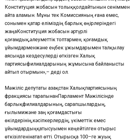
К
онституция
жобасын
толық
қолда
йтынын
сеніммен
айта
аламын
. М
ұны
тек
К
омиссияның
ғана
емес
,
сонымен қатар
еліміздің
барлық
өңірлеріндегі
жаңа
К
онституция
жобасын
әртүрлі
қоғамдық,
әлеуметтік
топтармен,
қоғамдық
ұйымдармен
және
еңбек
ұжымдарымен
талқылау
аясында
кездесулер
ді
өткізген
Х
алық
партия
сы
филиалдарының
жұмысына
байланысты
айт
ып отырмы
н
»
,–
деді
ол.
Мәжіліс
депутат
ы
Қазақстан
Халық
партиясының
фракциясы
тарапынан
Парламент
Мәжілісінде
барлық
филиалдарының,
сарапшылардың,
ғылыми
және
заң
қоғамдастығы
өкілдерінің,
кәсіпкерлердің,
үкіметтік
емес
ұйымдардың
қатысуымен
кеңейтілген
отырыс
өткіз
іл
генін
атап өтті
.
Отырысқа
100
–
ге
жуық