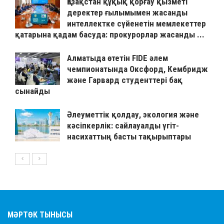
Қазақстан құқық қорғау қызметі
деректер ғылымымен жасанды
интеллектке сүйенетін мемлекеттер
қатарына қадам басуда: прокурорлар жасанды ...
Алматыда өтетін FIDE әлем
чемпионатында Оксфорд, Кембридж
және Гарвард студенттері бақ
сынайды
Әлеуметтік қолдау, экология және
кәсіпкерлік: сайлауалды үгіт-
насихаттың басты тақырыптары
МӘРТӨК ТЫНЫСЫ