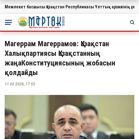
Мемлекет басшысы Қазақстан Республикасы Ұлттық архивінің ұ
МАҢЫЗДЫ
Магеррам Магеррамов: Қазақстан
Халықпартиясы Қазақстанның
жаңаКонституциясының жобасын
қолдайды
11.02.2026, 17:55