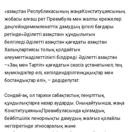
«
Қазақстан
Республикасының
жаңа
К
онституциясының
жобасы
алғаш
рет
Преамбула
мен
жалпы
ережелер
деңгейінде
мемлекеттік
дамудың
іргелі
бағдары
ретінде
«Ә
діл
етті
Қазақстан
»
құндылы
ғын
бе
лгіледі
.
Әділ
етті
Қазақстан
қағидаты
Қазақстан
Халық
партиясы толық қолдайтын
әлеуметтік
әділеттілікті
білдіреді.
Әділ
етті
Қазақстан
–
«
Заң
мен
Т
әртіп
»
қағидатын
сөзсіз
ұстанатын
ел;
тең
мүмкіндіктер
елі
,
кепілдендірілген
құқықтар
мен
бостандықтар
елі
»
,
–
де
ді
депутат.
Сондай
-ақ
,
о
л
тарихи
сабақтастық
пен
ұлттық
құндылықтарға
назар
аударды.
Оның
айтуынша,
жаңа
Конституцияның
Преамбуласында
қоғамдық
бейбітшілік
пен
орнықты
дамудың
жалғыз
қолайлы
негізі
ретінде
этносаралық
және