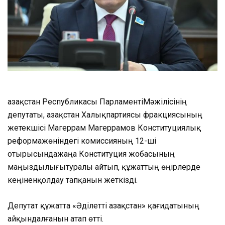
Қазақстан
Республикасы
Парламенті
Мәжілісінің
депутаты
,
Қазақстан
Халық
партиясы
фракциясының
жетекшісі
Магеррам Магеррамов
Конституциялық
реформа
жөніндегі
комиссияның
12-ші
отырысында
жаңа
К
онституция
жобасының
маңыздылығы
туралы
айтып,
құжатты
ң
өңірлерде
кеңінен
қолда
у тапқанын жеткізді
.
Д
епутат
құжатта
«Ә
діл
етті
Қазақстан
»
қағидатының
айқындалғанын
атап
өтті.