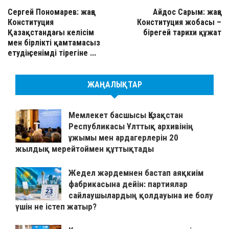
Сергей Пономарев: жаңа
Айдос Сарым: жаңа
Конституция
Конституция жобасы –
Қазақстандағы келісім
бірегей тарихи құжат
мен бірлікті қамтамасыз
етудің сенімді тірегіне ...
ЖАҢАЛЫҚТАР
Мемлекет басшысы Қазақстан
Республикасы Ұлттық архивінің
ұжымы мен ардагерлерін 20
жылдық мерейтоймен құттықтады
Жедел жәрдемнен бастап аяқкиім
фабрикасына дейін: партиялар
сайлаушылардың қолдауына ие болу
үшін не істеп жатыр?