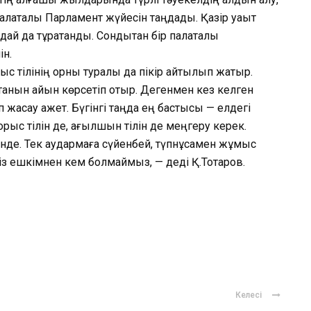
палаталы Парламент жүйесін таңдады. Қазір уақыт
дай да тұрақтанды. Сондықтан бір палаталы
ін.
ыс тілінің орны туралы да пікір айтылып жатыр.
ртқанын айқын көрсетіп отыр. Дегенмен кез келген
 жасау қажет. Бүгінгі таңда ең бастысы — елдегі
, орыс тілін де, ағылшын тілін де меңгеру керек.
нде. Тек аудармаға сүйенбей, түпнұсқамен жұмыс
біз ешкімнен кем болмаймыз, — деді Қ.Тоқтаров.
ger
авить
Келесі