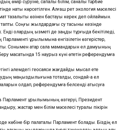
рдың өмір сүруіне, сапалы білім, саналы тәрбие
інде нақты көрсетілген. Алғаш рет экология мәселесі
амат тазалықты өзінен бастауы керек деп ойлаймын.
у тапты. Соңғы жылдардағы су тасқыны кезінде
. Енді олардың қызметі де заңдық тұрғыда бекітіледі,
ң Парламенті құрылымына енгізілетін өзгерістер,
йтты. Сонымен қатар сала мамандарын ел дамуының
ру мақсатында 15 наурыз күні өтетін референдумға
гінгі әлемдегі геосаяси жағдайды мысал ете
ақтаудың маңыздылығына тоқталды, сондай-ақ ел
арын қолдап, референдумға белсенді қатысуға
ов Парламент құрылымының өзгеруі, Президент
ландыру, жастар мен білім мәселесі туралы пікірін
е көбіне бір палаталы Парламент болады. Біздің ел
тің алғашқы жылдарында түрлі тәуекелдің алдын алу,