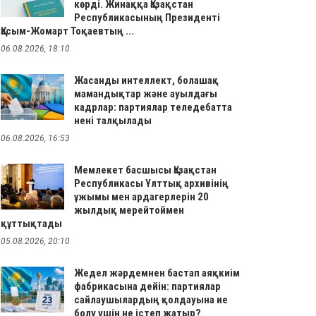
көрді. Жинаққа Қазақстан
Республикасының Президенті
Қасым-Жомарт Тоқаевтың ...
06.08.2026, 18:10
Жасанды интеллект, болашақ
мамандықтар және ауылдағы
кадрлар: партиялар теледебатта
нені талқылады
06.08.2026, 16:53
Мемлекет басшысы Қазақстан
Республикасы Ұлттық архивінің
ұжымы мен ардагерлерін 20
жылдық мерейтоймен
құттықтады
05.08.2026, 20:10
Жедел жәрдемнен бастап аяқкиім
фабрикасына дейін: партиялар
сайлаушылардың қолдауына ие
болу үшін не істеп жатыр?