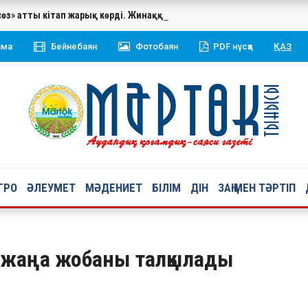
сөз» атты кітап жарық көрді. Жинаққа Қазақстан Республикасының 
ама
Бейнебаян
Фотобаян
PDF нұсқа
ҚАЗ
ГРО
ӘЛЕУМЕТ
МӘДЕНИЕТ
БІЛІМ
ДІН
ЗАҢ МЕН ТӘРТІП
 жаңа жобаны талқылады