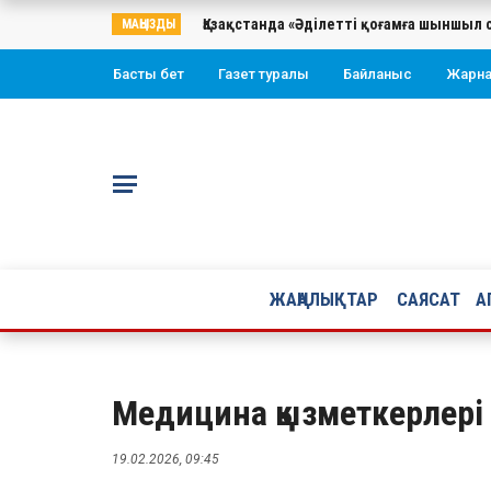
Қазақстанда «Әділетті қоғамға шыншыл 
МАҢЫЗДЫ
Басты бет
Газет туралы
Байланыс
Жарн
ЖАҢАЛЫҚТАР
САЯСАТ
А
Медицина қызметкерлері
19.02.2026, 09:45