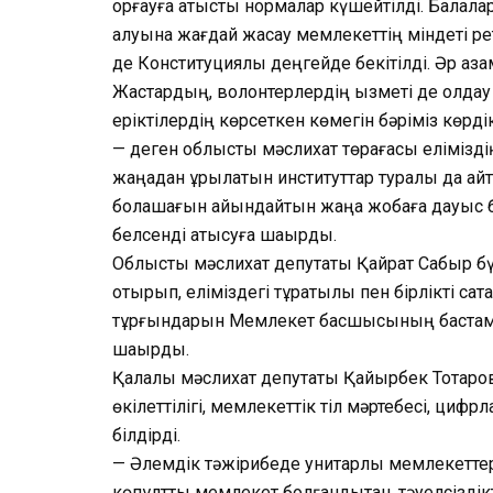
қорғауға қатысты нормалар күшейтілді. Балала
алуына жағдай жасау мемлекеттің міндеті рет
де Конституциялық деңгейде бекітілді. Әр аз
Жастардың, волонтерлердің қызметі де қолда
еріктілердің көрсеткен көмегін бәріміз көрдік
— деген облыстық мәслихат төрағасы елімізді
жаңадан құрылатын институттар туралы да а
болашағын айқындайтын жаңа жобаға дауыс бе
белсенді қатысуға шақырды.
Облыстық мәслихат депутаты Қайрат Сабыр бү
отырып, еліміздегі тұрақтылық пен бірлікті с
тұрғындарын Мемлекет басшысының бастамал
шақырды.
Қалалық мәслихат депутаты Қайырбек Тоқтар
өкілеттілігі, мемлекеттік тіл мәртебесі, цифр
білдірді.
— Әлемдік тәжірибеде унитарлы мемлекеттерд
көпұлтты мемлекет болғандықтан, тәуелсіздік