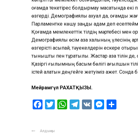
қоғамда текетірес болдырмау мақсатында екі 
өзгерді. Демографиялық ахуал да, қоғамдық жағ
Парламентке көшу заңды қадам деп есептейм
Қоғамда мемлекеттік тілдің мәртебесі мен ор
Демографиялық өсім қазақ халқының үлесінің а
өзгерісті асықпай, тәуекелдерін ескере отырып
тыныштық пен тұрақтылық. Жастар қазақ тілін де
Қазіргі ғылымның басым бөлігі ағылшын тілі
істей алатын деңгейге жетуіміз қажет. Сонда 
Мейрамгүл РАХАТҚЫЗЫ.
Facebook
Twitter
WhatsApp
Telegram
VK
Messen
Отпр
Алдыңғы