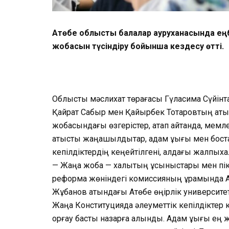
Ақтөбе облыстық балалар ауруханасында 
жобасын түсіндіру бойынша кездесу өтті.
Облыстық мәслихат төрағасы Гүлқасима Сүйінт
Қайрат Сабыр мен Қайырбек Тоқтаровтың қа
жобасындағы өзгерістер, атап айтқанда, мемл
қатысты жаңашылдықтар, адам құқығы мен бост
кепілдіктердің кеңейтілгені, алдағы жалпыха
— Жаңа жоба — халықтың ұсыныстары мен пікі
реформа жөніндегі комиссияның құрамында Ақ
Жұбанов атындағы Ақтөбе өңірлік университе
Жаңа Конституцияда әлеуметтік кепілдіктер к
қорғау басты назарға алынды. Адам құқығы ең 