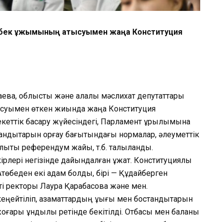
еңбек ұжымының қатысуымен жаңа Конституция
аева, облыстық және қалалық мәслихат депутаттары
тысуымен өткен жиында жаңа Конституция
екеттік басқару жүйесіндегі, Парламент құрылымына
андықтарын қорғау бағытындағы нормалар, әлеуметтік
лықтық референдум жайы, т.б. талқыланды.
рлері негізінде дайындалған құжат. Конституциялық
төбеден екі адам болдық, бірі — Құдайберген
ті ректоры Лаура Қарабасова және мен.
еңейтіліп, азаматтардың құқығы мен бостандықтарын
жоғары құндылық ретінде бекітілді. Отбасы мен баланы