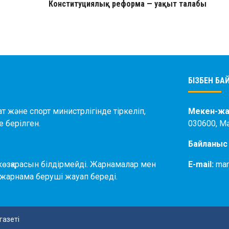
Конституциялық реформа — уақыт талабы
БІЗБЕН Б
ат және спорт министрлігінде тіркеліп,
Мекен-жа
 берілген.
030600, М
Байланыс
өзқарасын білдірмейді. Жарнамалар мен
E-mail:
mar
жарнама беруші жауап береді.
газеті