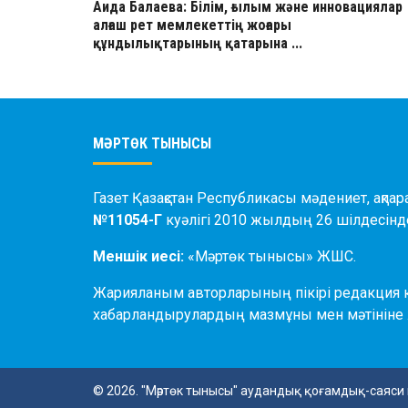
Аида Балаева: Білім, ғылым және инновациялар
алғаш рет мемлекеттің жоғары
құндылықтарының қатарына ...
МӘРТӨК ТЫНЫСЫ
Газет Қазақстан Республикасы мәдениет, ақпар
№11054-Г
куәлігі 2010 жылдың 26 шілдесінде
Меншік иесі:
«Мәртөк тынысы» ЖШС.
Жарияланым авторларының пікірі редакция к
хабарландырулардың мазмұны мен мәтініне 
© 2026. "Мәртөк тынысы" аудандық қоғамдық-саяси 