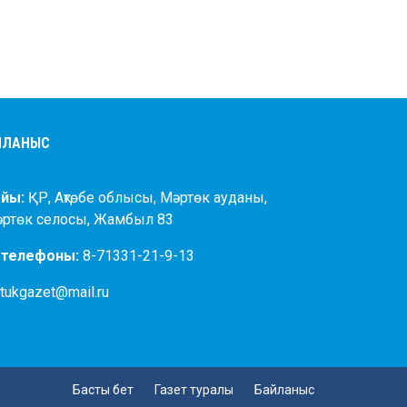
АЙЛАНЫС
йы:
ҚР, Ақтөбе облысы, Мәртөк ауданы,
әртөк селосы, Жамбыл 83
 телефоны:
8-71331-21-9-13
tukgazet@mail.ru
Басты бет
Газет туралы
Байланыс