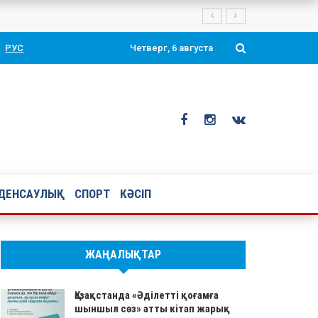
Президенті Қасым-Жомарт Тоқаевтың таңдаулы ой-тұжырымдары мен қ
РУС
Четверг, 6 августа
ДЕНСАУЛЫҚ
СПОРТ
КӘСІП
ЖАҢАЛЫҚТАР
Қазақстанда «Әділетті қоғамға
шыншыл сөз» атты кітап жарық