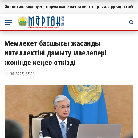
Экологиялық керуен, форум және саяси сын: партиялардың штабында
МАҢЫЗДЫ
Мемлекет басшысы жасанды
интеллектіні дамыту мәселелері
жөнінде кеңес өткізді
11.08.2025, 15:30