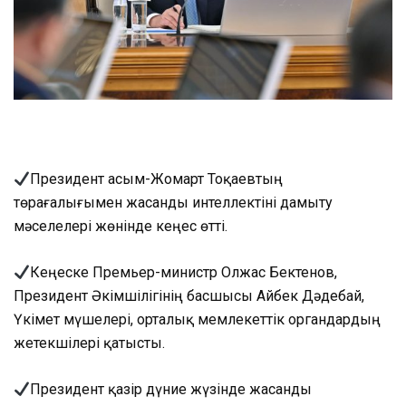
Президент Қасым-Жомарт Тоқаевтың
төрағалығымен жасанды интеллектіні дамыту
мәселелері жөнінде кеңес өтті.
Кеңеске Премьер-министр Олжас Бектенов,
Президент Әкімшілігінің басшысы Айбек Дәдебай,
Үкімет мүшелері, орталық мемлекеттік органдардың
жетекшілері қатысты.
Президент қазір дүние жүзінде жасанды