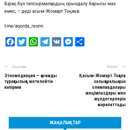
Бірақ бұл тапсырмалардың орындалу барысы мәз
емес, – деді Қасым-Жомарт Тоқаев.
t.me/aqorda_resmi
Facebook
Twitter
WhatsApp
Telegram
VK
Messenger
Отправить
Алдыңғы
Келесі
Этномедиация — қоғамды
Қасым-Жомарт Тоқаев
тұрақтылыққа жетелейтін
халықаралық пән
көпірмм
олимпиадалары
жеңімпаздары мен
жүлдегерлерін
марапаттады
ЖАҢАЛЫҚТАР