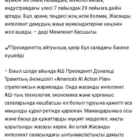
мүмкін. Ал оның ғаламдық технологиялық
индустриядағы үлесі 7 пайыздан 29 пайызға дейін
артады. Бұл, әрине, теңдесі жоқ өсім болмақ. Жасанды
интеллект дамудың жаңа мүмкіндіктеріне кеңінен
жол ашады, – деді Мемлекет басшысы.
Президенттің айтуынша, қазір бұл саладағы бәсеке
күшейді.
– Биыл шілде айында АҚШ Президенті Дональд
Трамптың Әкімшілігі «America’s AI Action Plan»
стратегиясын жариялады. Онда жасанды интеллект
АҚШ-тың технология, экономика және қорғаныс
салаларында көшбасшы ел болып тұруына қажетті аса
маңызды құрал ретінде қаралған. Мамандарымыз осы
және басқа да құжаттарды мұқият зерделеп, нақты
қорытынды жасауы керек. Ал Қытай Жасанды
интеллект саласындағы ынтымақтастықты дамыту