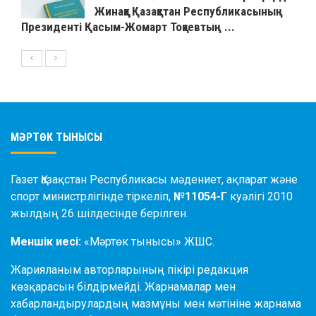
Жинаққа Қазақстан Республикасының
Президенті Қасым-Жомарт Тоқаевтың ...
МӘРТӨК ТЫНЫСЫ
Газет Қазақстан Республикасы мәдениет, ақпарат және
спорт министрлігінде тіркеліп,
№11054-Г
куәлігі 2010
жылдың 26 шілдесінде берілген.
Меншік иесі:
«Мәртөк тынысы» ЖШС.
Жарияланым авторларының пікірі редакция
көзқарасын білдірмейді. Жарнамалар мен
хабарландырулардың мазмұны мен мәтініне жарнама