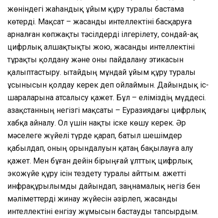
жөніндегі жаһандық ұйым құру туралы бастама
көтерді. Мақсат – жасанды интеллектіні басқаруға
арналған көпжақты тәсілдерді ілгерілету, сондай-ақ
цифрлық алшақтықты жою, жасанды интеллектіні
тұрақты қолдану және оны пайдалану этикасын
қалыптастыру. Қытайдың мұндай ұйым құру туралы
ұсынысын қолдау керек деп ойлаймын. Дайындық іс-
шараларына атсалысу қажет. Бұл – еліміздің мүддесі.
Қазақстанның негізгі мақсаты – Еуразиядағы цифрлық
хабқа айналу. Ол үшін нақты іске көшу керек. Әр
мәселеге жүйелі түрде қарап, батыл шешімдер
қабылдап, оның орындалуын қатаң бақылауға алу
қажет. Мен бұған дейін бірыңғай ұлттық цифрлық
экожүйе құру ісін тездету туралы айттым. Қажетті
инфрақұрылымды дайындап, заңнамалық негіз бен
мәліметтерді жинау жүйесін әзірлеп, жасанды
интеллектіні енгізу жұмысын бастауды тапсырдым.