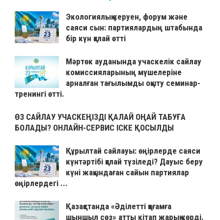
Экологиялық керуен, форум және
саяси сын: партиялардың штабында
бір күн қалай өтті
Мәртөк ауданында учаскелік сайлау
комиссияларының мүшелеріне
арналған тағылымды оқыту семинар-
тренингі өтті.
ӨЗ САЙЛАУ УЧАСКЕҢІЗДІ ҚАЛАЙ ОҢАЙ ТАБУҒА
БОЛАДЫ? ОНЛАЙН-СЕРВИС ІСКЕ ҚОСЫЛДЫ
Құрылтай сайлауы: өңірлерде саяси
күнтәртібі қалай түзіледі? Дауыс беру
күні жақындаған сайын партиялар
өңірлердегі ...
Қазақстанда «Әділетті қоғамға
шыншыл сөз» атты кітап жарық көрді.