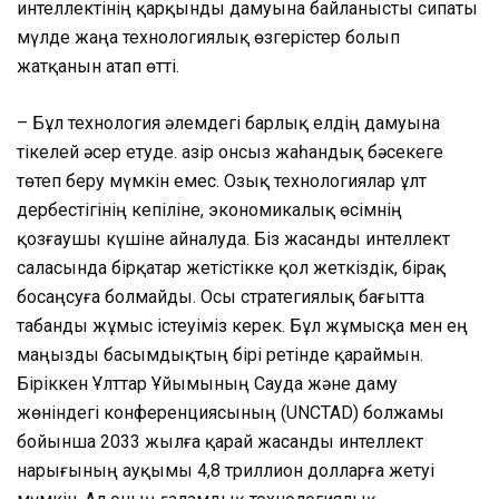
интеллектінің қарқынды дамуына байланысты сипаты
мүлде жаңа технологиялық өзгерістер болып
жатқанын атап өтті.
– Бұл технология әлемдегі барлық елдің дамуына
тікелей әсер етуде. Қазір онсыз жаһандық бәсекеге
төтеп беру мүмкін емес. Озық технологиялар ұлт
дербестігінің кепіліне, экономикалық өсімнің
қозғаушы күшіне айналуда. Біз жасанды интеллект
саласында бірқатар жетістікке қол жеткіздік, бірақ
босаңсуға болмайды. Осы стратегиялық бағытта
табанды жұмыс істеуіміз керек. Бұл жұмысқа мен ең
маңызды басымдықтың бірі ретінде қараймын.
Біріккен Ұлттар Ұйымының Сауда және даму
жөніндегі конференциясының (UNCTAD) болжамы
бойынша 2033 жылға қарай жасанды интеллект
нарығының ауқымы 4,8 триллион долларға жетуі