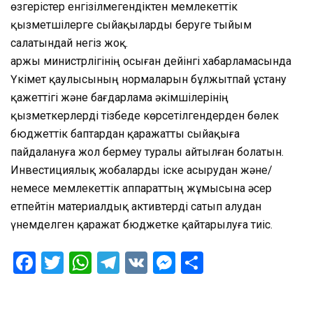
өзгерістер енгізілмегендіктен мемлекеттік
қызметшілерге сыйақыларды беруге тыйым
салатындай негіз жоқ.
Қаржы министрлігінің осыған дейінгі хабарламасында
Үкімет қаулысының нормаларын бұлжытпай ұстану
қажеттігі және бағдарлама әкімшілерінің
қызметкерлерді тізбеде көрсетілгендерден бөлек
бюджеттік баптардан қаражатты сыйақыға
пайдалануға жол бермеу туралы айтылған болатын.
Инвестициялық жобаларды іске асырудан және/
немесе мемлекеттік аппараттың жұмысына әсер
етпейтін материалдық активтерді сатып алудан
үнемделген қаражат бюджетке қайтарылуға тиіс.
Facebook
Twitter
WhatsApp
Telegram
VK
Messenger
Отправить