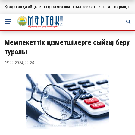
Қазақстанда «Әділетті қоғамға шыншыл сөз» атты кітап жарық к
МАҢЫЗДЫ
Мемлекеттік қызметшілерге сыйақы беру
туралы
05.11.2024, 11:25