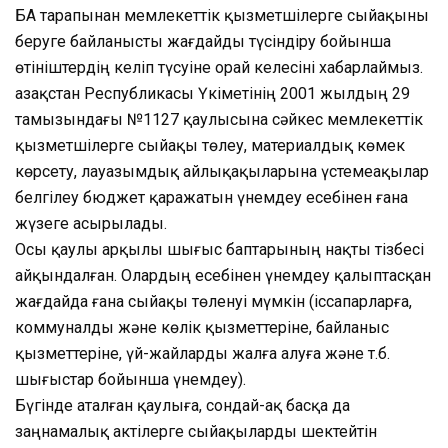
БАҚ тарапынан мемлекеттік қызметшілерге сыйақыны
беруге байланысты жағдайды түсіндіру бойынша
өтініштердің келіп түсуіне орай келесіні хабарлаймыз.
Қазақстан Республикасы Үкіметінің 2001 жылдың 29
тамызындағы №1127 қаулысына сәйкес мемлекеттік
қызметшілерге сыйақы төлеу, материалдық көмек
көрсету, лауазымдық айлықақыларына үстемеақылар
белгілеу бюджет қаражатын үнемдеу есебінен ғана
жүзеге асырылады.
Осы қаулы арқылы шығыс баптарының нақты тізбесі
айқындалған. Олардың есебінен үнемдеу қалыптасқан
жағдайда ғана сыйақы төленуі мүмкін (іссапарларға,
коммуналды және көлік қызметтеріне, байланыс
қызметтеріне, үй-жайларды жалға алуға және т.б.
шығыстар бойынша үнемдеу).
Бүгінде аталған қаулыға, сондай-ақ басқа да
заңнамалық актілерге сыйақыларды шектейтін