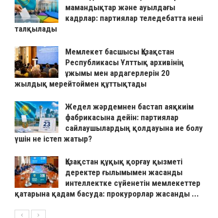
мамандықтар және ауылдағы
кадрлар: партиялар теледебатта нені
талқылады
Мемлекет басшысы Қазақстан
Республикасы Ұлттық архивінің
ұжымы мен ардагерлерін 20
жылдық мерейтоймен құттықтады
Жедел жәрдемнен бастап аяқкиім
фабрикасына дейін: партиялар
сайлаушылардың қолдауына ие болу
үшін не істеп жатыр?
Қазақстан құқық қорғау қызметі
деректер ғылымымен жасанды
интеллектке сүйенетін мемлекеттер
қатарына қадам басуда: прокурорлар жасанды ...