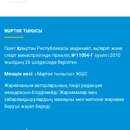
МӘРТӨК ТЫНЫСЫ
Газет Қазақстан Республикасы мәдениет, ақпарат және
спорт министрлігінде тіркеліп,
№11054-Г
куәлігі 2010
жылдың 26 шілдесінде берілген.
Меншік иесі:
«Мәртөк тынысы» ЖШС.
Жарияланым авторларының пікірі редакция
көзқарасын білдірмейді. Жарнамалар мен
хабарландырулардың мазмұны мен мәтініне жарнама
беруші жауап береді.