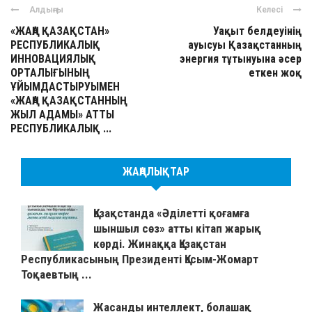
Алдыңғы
Келесі
«ЖАҢА ҚАЗАҚСТАН»
Уақыт белдеуінің
РЕСПУБЛИКАЛЫҚ
ауысуы Қазақстанның
ИННОВАЦИЯЛЫҚ
энергия тұтынуына әсер
ОРТАЛЫҒЫНЫҢ
еткен жоқ
ҰЙЫМДАСТЫРУЫМЕН
«ЖАҢА ҚАЗАҚСТАННЫҢ
ЖЫЛ АДАМЫ» АТТЫ
РЕСПУБЛИКАЛЫҚ ...
ЖАҢАЛЫҚТАР
Қазақстанда «Әділетті қоғамға
шыншыл сөз» атты кітап жарық
көрді. Жинаққа Қазақстан
Республикасының Президенті Қасым-Жомарт
Тоқаевтың ...
Жасанды интеллект, болашақ